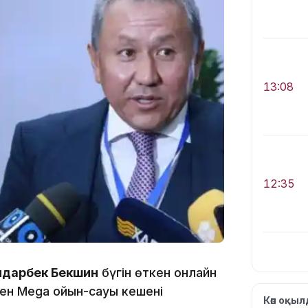
13:08
12:35
дарбек Бекшин
бүгін өткен онлайн
ген Mega ойын-сауық кешені
12:17
Көп оқы