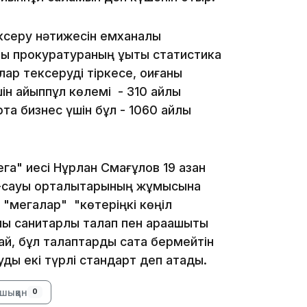
10:53
серу нәтижесін емханалық
ны прокуратураның құқықтық статистика
ар тексеруді тіркесе, оқиғаны
ін айыппұл көлемі - 310 айлық
та бизнес үшін бұл - 1060 айлық
10:35
а" иесі Нұрлан Смағұлов 19 қазан
-сауық орталықтарының жұмысына
 "мегалар" "көтеріңкі көңіл
 санитарлық талап пен арақашықтық
ай, бұл талаптарды сақта бермейтін
10:25
ды екі түрлі стандарт деп атады.
шыққан
0