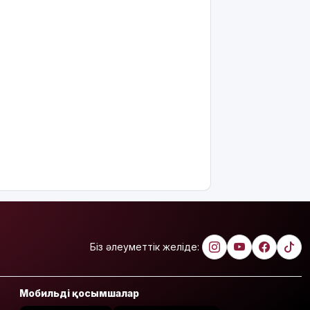
Абайлаңыз:
жалған
билет жарға
жықпасын!
Алматы
облысында
сотталушы
соңғы сөзін
айта
алмағандықтан,
үкімнің
күші
жойылды
Міне,
жаңалық:
ERG
Біз әлеуметтік желіде:
акциялары
«Самұрық-
Қазынаға»
Мобильді қосымшалар
өтті