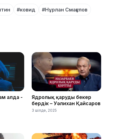
нтин
#ковид
#Нұрлан Смағұлов
10:05
09:53
ам алда -
Ядролық қаруды бекер
бердік – Уәлихан Қайсаров
3 шілде, 2025