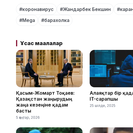
#коронавирус
#Жандарбек Бекшин
#кара
#Mega
#барахолка
Ұқсас мақалалар
Қасым-Жомарт Тоқаев:
Алаяқтар бір қад
Қазақстан жаңғырудың
IT-сарапшы
жаңа кезеңіне қадам
25 шілде, 2025
басты
5 қаңтар, 2026