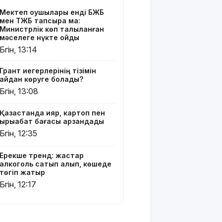
алып,
Мектеп оқушылары енді БЖБ
көшеде
мен ТЖБ тапсыра ма:
төгіп
Министрлік көп талқыланған
жатыр
мәселеге нүкте қойды
Бүгін, 13:14
Қытай
экспорты
Грант иегерлерінің тізімін
болжамдағыдай
қайдан көруге болады?
болмады
Бүгін, 13:08
Атырауда
Қазақстанда қияр, картоп пен
балабақша
қырыққабат бағасы арзандады
тәрбиешісінің
Бүгін, 12:35
бүлдіршінге
күш
қолданғаны
Ерекше тренд: жастар
алкоголь сатып алып, көшеде
видеоға
төгіп жатыр
түсіп
Бүгін, 12:17
қалды
Ғалымдар
"ми