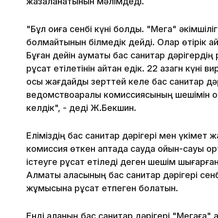
жазаланатынын мәлімдеді.
"Бұл оқиға сенбі күні болды. "Мега" әкімшілі
болмайтынын білмедік дейді. Олар өтірік айт
Бұған дейін аумақтық бас санитар дәрігердің
рұқсат етілетінін айтқан едік. 22 қазагн күні 
осы жағдайды зерттей келе бас санитар дә
ведомствоаралық комиссиясының шешімін 
келдік", - деді Ж.Бекшин.
Еліміздің бас санитар дәрігері мен үкімет
комиссия өткен аптада сауда ойын-сауық ор
істеуге рұқсат етіледі деген шешім шығарға
Алматы қаласының бас санитар дәрігері сенб
жұмысына рұқсат етпеген болатын.
Енді қаланың бас санитар дәрігері "Мегаға"