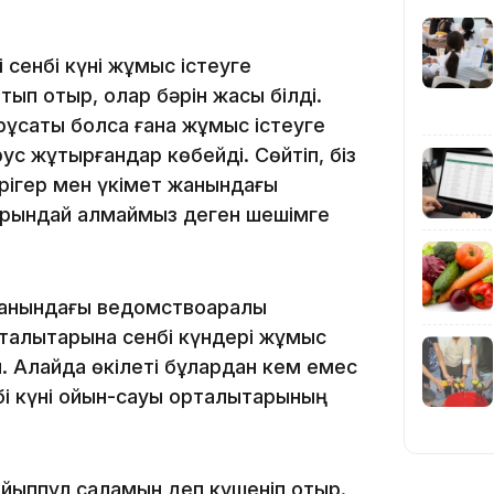
гі сенбі күні жұмыс істеуге
ып отыр, олар бәрін жақсы білді.
 рұқсаты болса ғана жұмыс істеуге
вирус жұқтырғандар көбейді. Сөйтіп, біз
11:23
рігер мен үкімет жанындағы
орындай алмаймыз деген шешімге
 жанындағы ведомствоаралық
11:20
талықтарына сенбі күндері жұмыс
н. Алайда өкілеті бұлардан кем емес
і күні ойын-сауық орталықтарының
 айыппұл саламын деп күшеніп отыр.