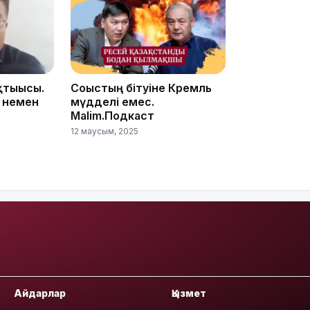
09:40
қтығысы.
Соғыстың бітуіне Кремль
 немен
мүдделі емес.
Malim.Подкаст
12 маусым, 2025
09:40
09:03
Айдарлар
Қызмет