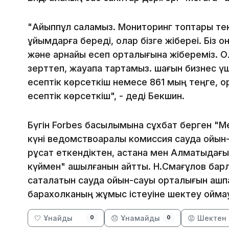
"Айыппұл саламыз. Мониторинг топтары тек
ұйымдарға береді, олар бізге жібереі. Біз о
және арнайы есеп орталығына жібереміз. Ол
зерттеп, жауапқа тартамыз. шағын бизнес үш
есептік көрсеткіш немесе 861 мың теңге, ор
есептік көрсеткіш", - деді Бекшин.
Бүгін Forbes басылымына сұхбат берген "Мег
күні ведомствоаралық комиссия сауда ойын
рұқсат еткендіктен, астана мен Алматыдағы
күймен" ашылғанын айтты. Н.Смағұлов барлық
сақталатын сауда ойын-сауық орталығын ашп
барахолканың жұмыс істеуіне шектеу қоймау
🤍 Ұнайды
😞 Ұнамайды
😡 Шектен 
0
0