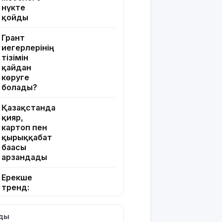
нүкте
қойды
Грант
иегерлерінің
тізімін
қайдан
көруге
болады?
Қазақстанда
қияр,
картоп пен
қырыққабат
бағасы
арзандады
Ерекше
тренд:
жастар
алкоголь
лды
сатып