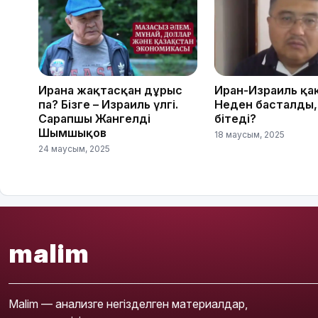
Иранға жақтасқан дұрыс
Иран-Израиль қа
па? Бізге – Израиль үлгі.
Неден басталды,
Сарапшы Жангелді
бітеді?
Шымшықов
18 маусым, 2025
24 маусым, 2025
malim
Malim — анализге негізделген материалдар,