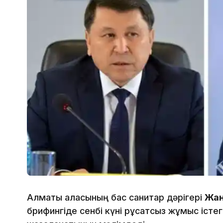
Алматы қаласының бас санитар дәрігері
Жан
брифингіде сенбі күні рұқсатсыз жұмыс істе