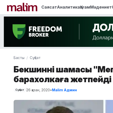
Саясат
Аналитика
Қоғам
Мәдениет
Басты
Сұқбат
Бекшиннің шамасы "Мег
барахолкаға жетпейді
26 қазан, 2020
•
Malim Админ
Сұқбат