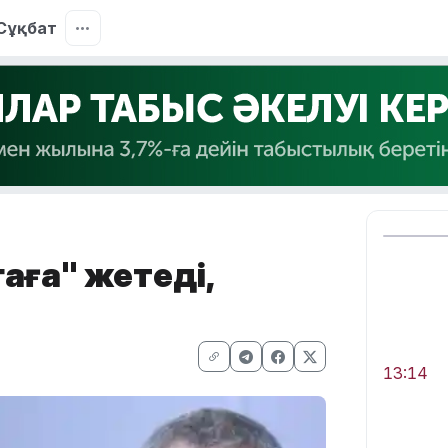
Сұқбат
аға" жетеді,
13:14