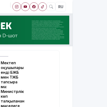
RU
Мектеп
оқушылары
енді БЖБ
мен ТЖБ
тапсыра
ма:
Министрлік
көп
талқыланған
мәселеге