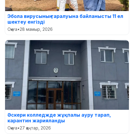
Эбола вирусының таралуына байланысты 11 ел
шектеу енгізді
Оқиға
•
28 мамыр, 2026
Әскери колледжде жұқпалы ауру тарап,
карантин жарияланды
Оқиға
•
27 қаңтар, 2026