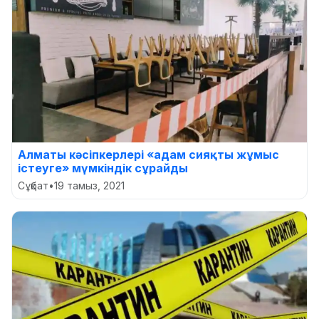
Алматы кәсіпкерлері «адам сияқты жұмыс
істеуге» мүмкіндік сұрайды
Сұқбат
•
19 тамыз, 2021