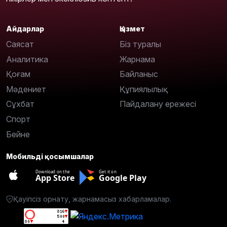
Айдарлар
Қызмет
Саясат
Біз туралы
Аналитика
Жарнама
Қоғам
Байланыс
Мәдениет
Құпиялылық
Сұхбат
Пайдалану ережесі
Спорт
Бейне
Мобильді қосымшалар
Download on the
Get it on
App Store
Google Play
Қауіпсіз орнату, жарнамасыз хабарламалар.