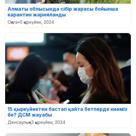
Алматы облысында сібір жарасы бойынша
карантин жарияланды
Оқиға
•
5 қыркүйек, 2024
15 қыркүйектен бастап қайта бетперде киеміз
бе? ДСМ жауабы
Денсаулық
•
3 қыркүйек, 2024