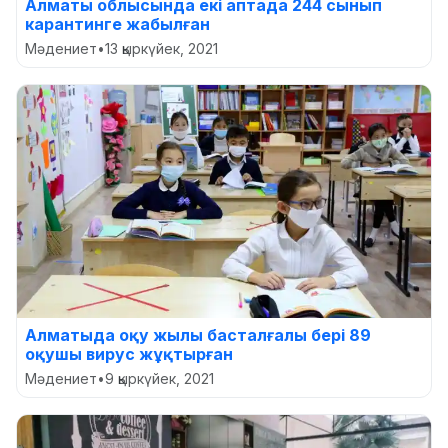
Алматы облысында екі аптада 244 сынып
карантинге жабылған
Мәдениет
•
13 қыркүйек, 2021
Алматыда оқу жылы басталғалы бері 89
оқушы вирус жұқтырған
Мәдениет
•
9 қыркүйек, 2021