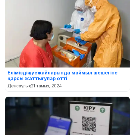
Еліміздің әуежайларында маймыл шешегіне
қарсы жаттығулар өтті
Денсаулық
•
21 тамыз, 2024