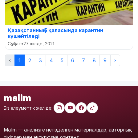
Қазақстанның 5 қаласында карантин
күшейтіледі
Сұқбат
•
27 шілде, 2021
‹
1
2
3
4
5
6
7
8
9
›
malim
Біз әлеуметтік желіде:
Malim — анализге негізделген материалдар, авторлық
пікірлер мен эксклюзив контент.