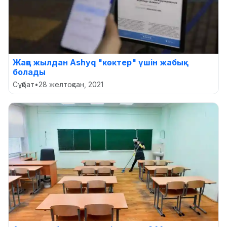
Жаңа жылдан Ashyq "көктер" үшін жабық
болады
Сұқбат
•
28 желтоқсан, 2021