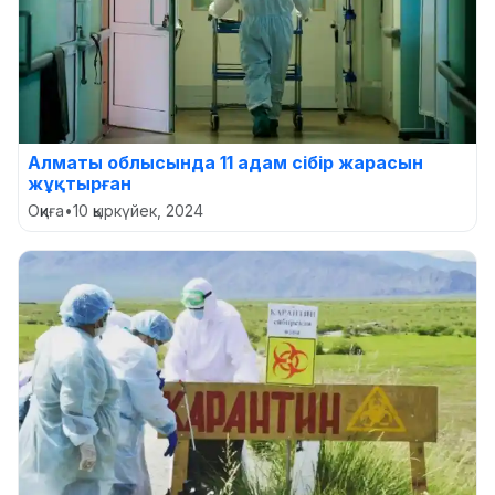
Алматы облысында 11 адам сібір жарасын
жұқтырған
Оқиға
•
10 қыркүйек, 2024