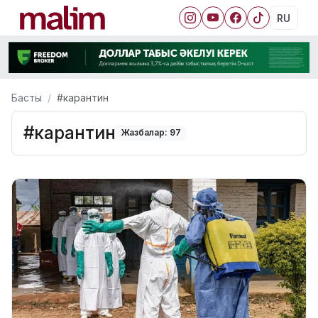
RU
Басты
#карантин
#карантин
Жазбалар: 97