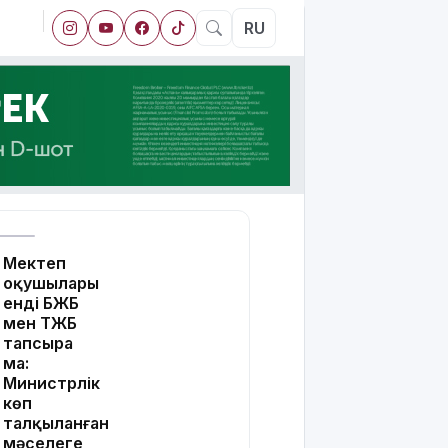
RU
Мектеп
оқушылары
енді БЖБ
мен ТЖБ
тапсыра
ма:
Министрлік
көп
талқыланған
мәселеге