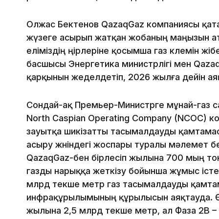
Олжас Бектенов QazaqGaz компаниясы қата
жүзеге асырып жатқан жобаның маңызын ата
еліміздің өңірлеріне қосымша газ көлемін жі
басшысы Энергетика министрлігі мен Qaza
қарқынын жеделдетіп, 2026 жылға дейін а
Сондай-ақ Премьер-Министрге мұнай-газ са
North Caspian Operating Company (NCOC) 
зауытқа шикізатты тасымалдауды қамтамас
асыру жөніндегі жоспары туралы мәлемет бе
QazaqGaz-бен бірлесіп жылына 700 мың тонн
газды нарыққа жеткізу бойынша жұмыс істе
млрд текше метр газ тасымалдауды қамта
инфрақұрылымының құрылысын аяқтауда. Өз
жылына 2,5 млрд текше метр, ал Фаза 2B –