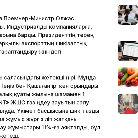
а Премьер-Министр Олжас
сты. Индустриалды компанияларға,
арына барды. Президенттің терең
ру арқылы экспорттың шикізаттық
11:23
араптандыру жөніндегі
 саласындағы жетекші өңірі. Мұнда
Теңіз бен Қашаған ірі кен орындары
11:20
балық қуаты жылына шамамен 1
T» ЖШС газ өңдеу зауытын салу
ылуда. Үкімет басшысына шикі газды
да жұмыс жүргізіліп жатқаны
ау жұмыстары 11%-ға аяқталды, бұл
жетеді.