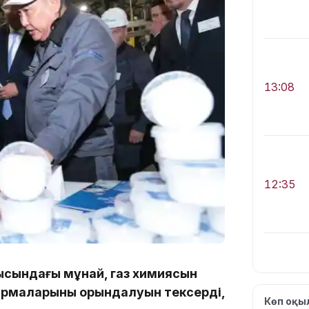
13:08
12:35
ысындағы мұнай, газ химиясын
ырмаларының орындалуын тексерді,
12:17
Көп оқ