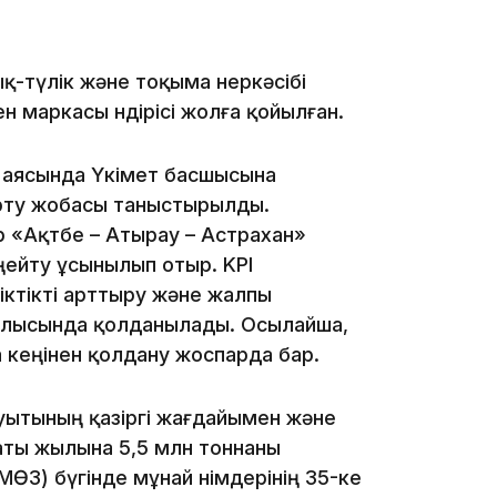
08:42
-түлік және тоқыма өнеркәсібі
 маркасы өндірісі жолға қойылған.
у аясында Үкімет басшысына
рту жобасы таныстырылды.
08:25
 «Ақтөбе – Атырау – Астрахан»
еңейту ұсынылып отыр. KPI
ктікті арттыру және жалпы
рылысында қолданылады. Осылайша,
08:22
 кеңінен қолдану жоспарда бар.
уытының қазіргі жағдайымен және
07:07
ты жылына 5,5 млн тоннаны
ӨЗ) бүгінде мұнай өнімдерінің 35-ке