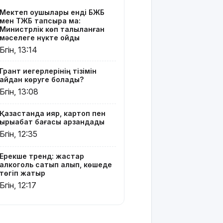
алып,
Мектеп оқушылары енді БЖБ
көшеде
мен ТЖБ тапсыра ма:
төгіп
Министрлік көп талқыланған
жатыр
мәселеге нүкте қойды
Бүгін, 13:14
Қытай
экспорты
Грант иегерлерінің тізімін
болжамдағыдай
қайдан көруге болады?
болмады
Бүгін, 13:08
Атырауда
Қазақстанда қияр, картоп пен
балабақша
қырыққабат бағасы арзандады
тәрбиешісінің
Бүгін, 12:35
бүлдіршінге
күш
қолданғаны
Ерекше тренд: жастар
алкоголь сатып алып, көшеде
видеоға
төгіп жатыр
түсіп қалды
Бүгін, 12:17
Ғалымдар
"ми
дамуына