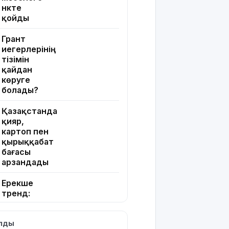
нүкте
қойды
Грант
иегерлерінің
тізімін
қайдан
көруге
болады?
Қазақстанда
қияр,
картоп пен
қырыққабат
бағасы
арзандады
Ерекше
тренд:
жастар
алкоголь
ылды
сатып