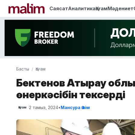
Саясат
Аналитика
Қоғам
Мәдениет
Басты
Қоғам
Бектенов Атырау облы
өнеркәсібін тексерді
2 тамыз, 2024
•
Мансура Әшім
Қоғам