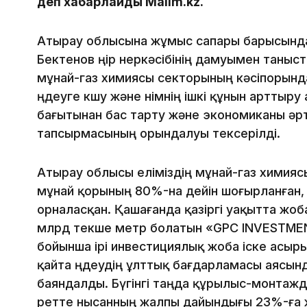
деп хабарлайды Malim.kz.
Атырау облысына жұмыс сапары барысынд
Бектенов өңір өнеркәсібінің дамуымен таны
мұнай-газ химиясы секторының кәсіпорынд
өңдеуге көшу және өнімнің ішкі құнын артты
бағытынан бас тарту және экономиканы әрт
тапсырмасының орындалуы тексерілді.
Атырау облысы еліміздің мұнай-газ химиясы
мұнай қорының 80%-на дейін шоғырланған, 
орналасқан. Қашағанда қазіргі уақытта жо
млрд текше метр болатын «GPC INVESTMEN
бойынша ірі инвестициялық жоба іске асыр
қайта өңдеудің ұлттық бағдарламасы аясын
баяндалды. Бүгінгі таңда құрылыс-монтажд
ретте нысанның жалпы дайындығы 23%-ға 