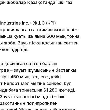
ан жобалар Қазақстанда ішкі газ
10:05
ndustries Inc.» ЖШС (KPI)
грацияланған газ химиясы кешені –
бойынша қуаты жылына 500 мың тонна
ы жоба. Зауыт іске қосылған сәттен
ен өндірілді.
е қосылған сәттен бастап
үрде – зауыт жұмысының бастапқы
09:53
зіргі 450 мың теңгеге дейін
ет Репорт мәліметіне сәйкес, бұл
нда баға тоннасына $1 280 жетеді,
ауыттың негізгі міндеті – ішкі
азақстанның полипропилен
ң үлесі 2%-ды құрады, бұл ретте