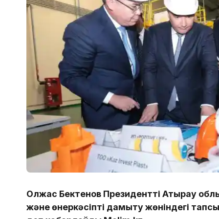
Олжас Бектенов Президенттің Атырау обл
және өнеркәсіпті дамыту жөніндегі тапс