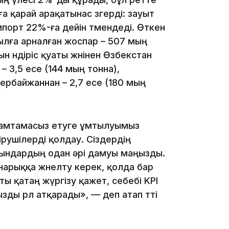
а қарай арақатынас өзгерді: зауыт
09:40
мпорт 22%-ға дейін төмендеді. Өткен
 жылға арналған жоспар – 507 мың
 өндіріс қуаты жөнінен Өзбекстан
 – 3,5 есе (144 мың тонна),
зербайжаннан – 2,7 есе (180 мың
09:40
ді қамтамасыз етуге ұмтылуымыз
дірушілерді қолдау. Сіздердің
орындардың одан әрі дамуы маңызды.
 нарыққа жөнелту керек, қолда бар
ты қатаң жүргізу қажет, себебі KPI
09:03
ды рөл атқарады», — деп атап өтті