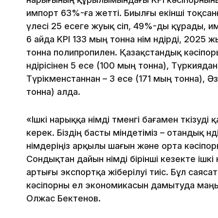
импорт 63%-ға жетті. Биылғы екінші тоқсанғ
үлесі 25 есеге жуық өсіп, 49%-ды құрады, и
6 айда KPI 133 мың тонна өнім өндірді, 2025
тонна полипропилен. Қазақстандық кәсіпорын
өндірісінен 5 есе (100 мың тонна), Түркиядан
Түрікменстаннан – 3 есе (171 мың тонна), Ә
тонна) алда.
«Ішкі нарыққа өнімді төменгі бағамен өткізу
керек. Біздің басты міндетіміз – отандық өн
өнімдеріңіз арқылы шағын және орта кәсіп
Сондықтан дайын өнімді бірінші кезекте ішкі
артығы экспортқа жіберілуі тиіс. Бұл саясат
кәсіпорны ел экономикасын дамытуда маңыз
Олжас Бектенов.