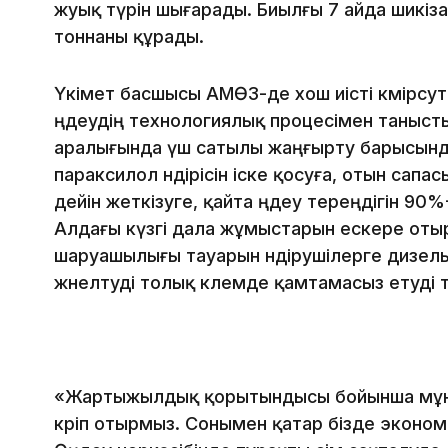
жуық түрін шығарады. Биылғы 7 айда шикізат
тоннаны құрады.
Үкімет басшысы АМӨЗ-де хош иісті көмірсут
өңдеудің технологиялық процесімен таныс
аралығында үш сатылы жаңғырту барысынд
параксилол өндірісін іске қосуға, отын сап
дейін жеткізуге, қайта өңдеу тереңдігін 90%
Алдағы күзгі дала жұмыстарын ескере оты
шаруашылығы тауарын өндірушілерге дизель 
жөнелтуді толық көлемде қамтамасыз етуді 
«Жартыжылдық қорытындысы бойынша мұнай 
көріп отырмыз. Сонымен қатар бізде эконом