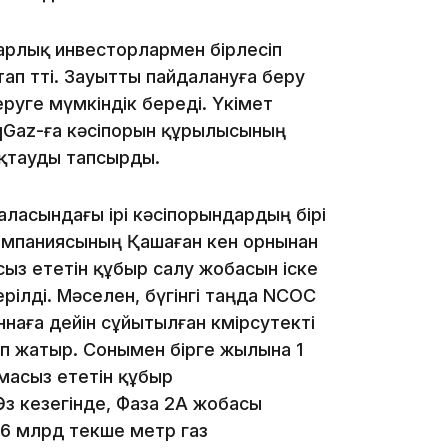
10:53
рлық инвесторлармен бірлесіп
п өтті. Зауытты пайдалануға беру
беруге мүмкіндік береді. Үкімет
qGaz-ға кәсіпорын құрылысының
яқтауды тапсырды.
10:35
ласындағы ірі кәсіпорындардың бірі
компаниясының Қашаған кен орнынан
ыз ететін құбыр салу жобасын іске
рілді. Мәселен, бүгінгі таңда NCOC
аға дейін сұйытылған көмірсутекті
10:25
п жатыр. Сонымен бірге жылына 1
масыз ететін құбыр
 кезегінде, Фаза 2А жобасы
 6 млрд текше метр газ