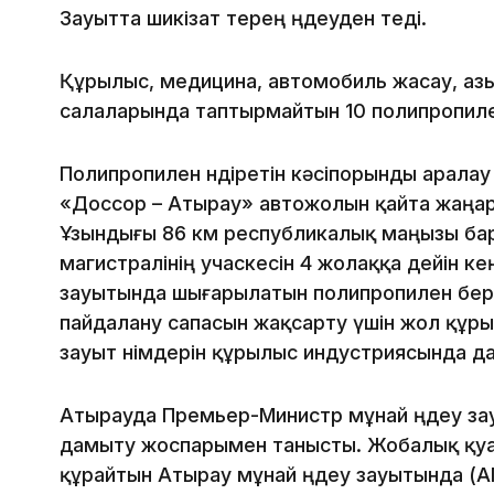
Зауытта шикізат терең өңдеуден өтеді.
Құрылыс, медицина, автомобиль жасау, азық
салаларында таптырмайтын 10 полипропилен
Полипропилен өндіретін кәсіпорынды арала
«Доссор – Атырау» автожолын қайта жаңа
Ұзындығы 86 км республикалық маңызы бар
магистралінің учаскесін 4 жолаққа дейін к
зауытында шығарылатын полипропилен бері
пайдалану сапасын жақсарту үшін жол құ
зауыт өнімдерін құрылыс индустриясында да
Атырауда Премьер-Министр мұнай өңдеу за
дамыту жоспарымен танысты. Жобалық қуа
құрайтын Атырау мұнай өңдеу зауытында (АМ