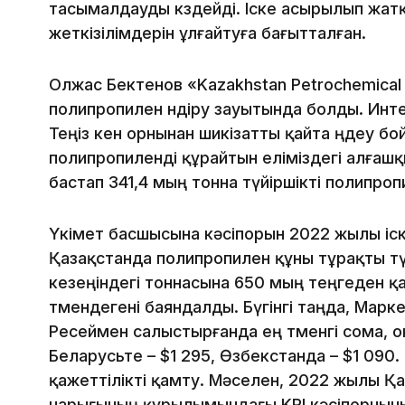
тасымалдауды көздейді. Іске асырылып жатқ
жеткізілімдерін ұлғайтуға бағытталған.
Олжас Бектенов «Kazakhstan Petrochemical I
полипропилен өндіру зауытында болды. Инте
Теңіз кен орнынан шикізатты қайта өңдеу 
полипропиленді құрайтын еліміздегі алғашқ
бастап 341,4 мың тонна түйіршікті полипропил
Үкімет басшысына кәсіпорын 2022 жылы іск
Қазақстанда полипропилен құны тұрақты т
кезеңіндегі тоннасына 650 мың теңгеден қа
төмендегені баяндалды. Бүгінгі таңда, Марк
Ресеймен салыстырғанда ең төменгі сома, о
Беларусьте – $1 295, Өзбекстанда – $1 090. З
қажеттілікті қамту. Мәселен, 2022 жылы Қ
нарығының құрылымындағы KPI кәсіпорныны