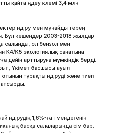
ты қайта өңдеу көлемі 3,4 млн
23:23
ектер өндіру мен мұнайды терең
ты. Бұл кешендер 2003-2018 жылдар
а салынды, ол бензол мен
асын К4/К5 экологиялық санатына
-ға дейін арттыруға мүмкіндік берді.
22:45
рып, Үкімет басшысы ауыл
отынын тұрақты өндіруді және тиеп-
тапсырды.
21:46
өндірудің 1,6%-ға төмендегенін
иканың басқа салаларында өсім бар.