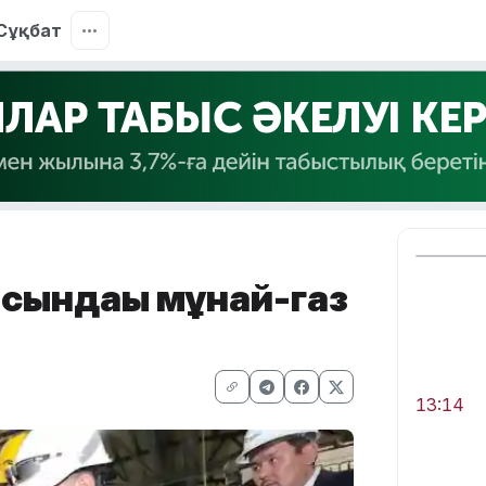
Сұқбат
сындағы мұнай-газ
13:14