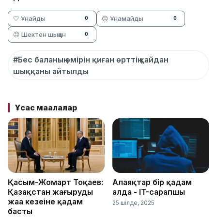
🤍 Ұнайды
😞 Ұнамайды
0
0
😡 Шектен шыққан
0
#Бес баланың өмірін қиған өрттің қайдан
шыққаны айтылды
Ұқсас мақалалар
Қасым-Жомарт Тоқаев:
Алаяқтар бір қадам
Қазақстан жаңғырудың
алда - IT-сарапшы
жаңа кезеңіне қадам
25 шілде, 2025
басты