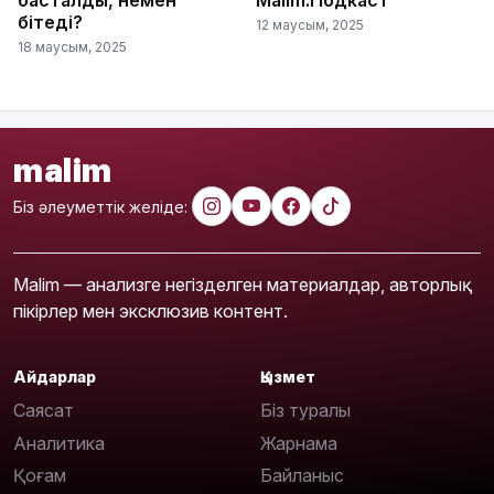
басталды, немен
Malim.Подкаст
бітеді?
12 маусым, 2025
18 маусым, 2025
malim
Біз әлеуметтік желіде:
Malim — анализге негізделген материалдар, авторлық
пікірлер мен эксклюзив контент.
Айдарлар
Қызмет
Саясат
Біз туралы
Аналитика
Жарнама
Қоғам
Байланыс