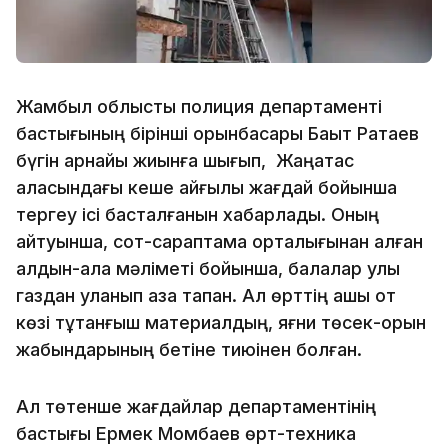
Жамбыл облыстық полиция департаменті
бастығының бірінші орынбасары Бақыт Ратаев
бүгін арнайы жиынға шығып, Жаңатас
қаласындағы кеше қайғылы жағдай бойынша
тергеу ісі басталғанын хабарлады. Оның
айтуынша, сот-сараптама орталығынан алған
алдын-ала мәліметі бойынша, балалар улы
газдан уланып қаза тапқан. Ал өрттің ашық от
көзі тұтанғыш материалдың, яғни төсек-орын
жабындарының бетіне тиюінен болған.
Ал төтенше жағдайлар департаментінің
бастығы Ермек Момбаев өрт-техника