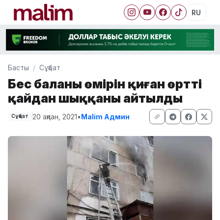
RU
Басты
Сұқбат
Бес баланың өмірін қиған өрттің
қайдан шыққаны айтылды
20 ақпан, 2021
•
Malim Админ
Сұқбат