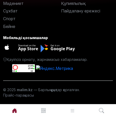
Мәдениет
Құпиялылық
Сұхбат
Пайдалану ережесі
Спорт
Бейне
Мобильді қосымшалар
Download on the
Get it on
App Store
Google Play
Қауіпсіз орнату, жарнамасыз хабарламалар.
© 2025
malim.kz
— Барлық құқықтар қорғалған.
Прайс-парақшасы