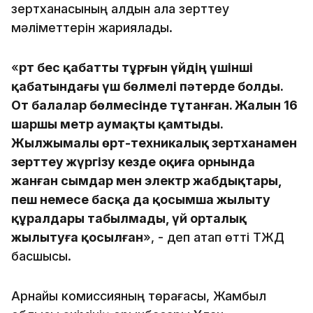
зертханасының алдын ала зерттеу
мәліметтерін жариялады.
«
Өрт бес қабатты тұрғын үйдің үшінші
қабатындағы үш бөлмелі пәтерде болды.
От балалар бөлмесінде тұтанған. Жалын 16
шаршы метр аумақты қамтыды.
Жылжымалы өрт-техникалық зертханамен
зерттеу жүргізу кезде оқиға орнында
жанған сымдар мен электр жабдықтары,
пеш немесе басқа да қосымша жылыту
құралдары табылмады, үй орталық
жылытуға қосылған
», - деп атап өтті ТЖД
басшысы.
Арнайы комиссияның төрағасы, Жамбыл