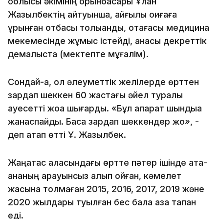
облысы әкімінің орынбасары Ұлан
Жазылбектің айтуынша, қайғылы оқиғаға
ұрынған отбасы толыққанды, отағасы медицина
мекемесінде жұмыс істейді, анасы декреттік
демалыста (мектепте мұғалім).
Сондай-ақ, ол әлеуметтік желілерде өрттен
зардап шеккен 60 жастағы әйел туралы
қауесетті жоққа шығарды. «Бұл ақпарат шындыққа
жанаспайды. Басқа зардап шеккендер жоқ», -
деп атап өтті Ұ. Жазылбек.
Жаңатас қаласындағы өртте пәтер ішінде ата-
ананың қарауынсыз қалып қойған, кәмелет
жасына толмаған 2015, 2016, 2017, 2019 және
2020 жылдары туылған бес бала қаза тапқан
еді.