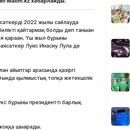
еп Malim.kz хабарлайды.
12:40
ясаткерді 2022 жылы сайлауда
билікті қайтармақ болды деп таныған
ья қараған. Үш жыл бұрынғы
аясаткер Луис Инасиу Лула де
12:13
лған айыптар арасында қазіргі
тында қылмыстық топқа жетекшілік
укс бұрынғы президентті барлық
11:54
жоққа шығарады.