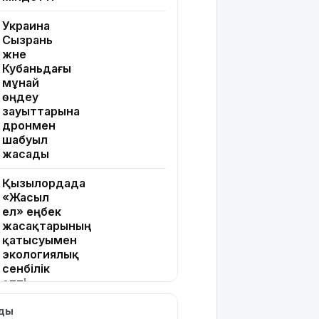
Украина
Сызрань
және
Кубаньдағы
мұнай
өңдеу
зауыттарына
дронмен
шабуыл
жасады
Қызылордада
«Жасыл
ел» еңбек
жасақтарының
қатысуымен
экологиялық
сенбілік
өтті
лды
Риддерде