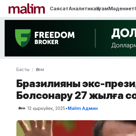
Саясат
Аналитика
Қоғам
Мәдениет
Басты
Әлем
Бразилияның экс-през
Болсонару 27 жылға 
12 қыркүйек, 2025
•
Malim Админ
Әлем