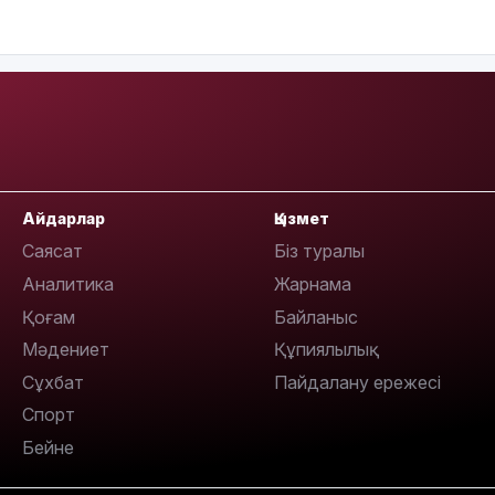
20:52
Айдарлар
Қызмет
Саясат
Біз туралы
Аналитика
Жарнама
Қоғам
Байланыс
Мәдениет
Құпиялылық
Сұхбат
Пайдалану ережесі
19:39
Спорт
Бейне