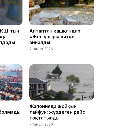
08:36
АҚШ-тың
Аптаптан қашқандар:
аңа
«Жел үңгірі» хитке
олдады
айналды
23:40
7 тамыз, 2026
21:59
Жапонияда жойқын
болмады
тайфун: жүздеген рейс
тоқтатылды
21:00
7 тамыз, 2026