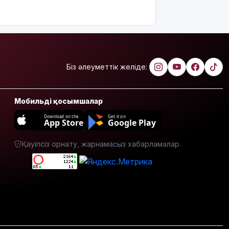
үздіктері
марапатталды
Қайрат
Сатыбалдының
ұлына
Біз әлеуметтік желіде:
тиесілі
болған
«Байсат»
базары
Мобильді қосымшалар
жаңа иесін
Download on the
Get it on
тапты
App Store
Google Play
Қарағандада
Қауіпсіз орнату, жарнамасыз хабарламалар.
Z белгісі
бар жейде
киген
жолаушы
қызу
талқыға
түсті