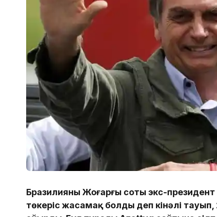
Бразилияның Жоғарғы соты экс-президен
төңкеріс жасамақ болды деп кінәлі тауып