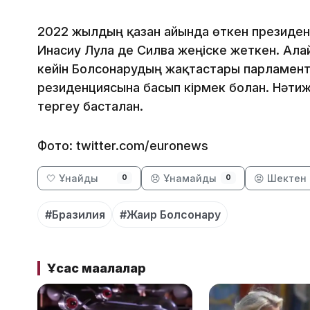
2022 жылдың қазан айында өткен президент
Инасиу Лула де Силва жеңіске жеткен. Ал
кейін Болсонарудың жақтастары парламент, 
резиденциясына басып кірмек болған. Нәтиж
тергеу басталған.
Фото: twitter.com/euronews
🤍 Ұнайды
😞 Ұнамайды
😡 Шектен 
0
0
#Бразилия
#Жаир Болсонару
Ұқсас мақалалар