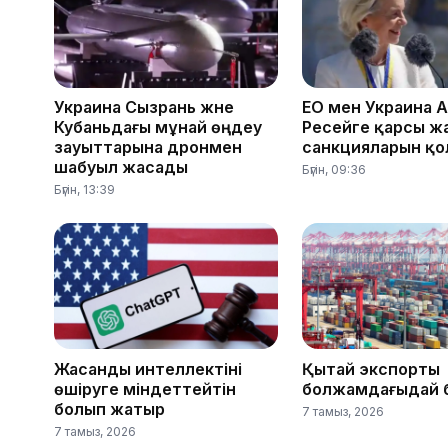
Украина Сызрань және
ЕО мен Украина 
Кубаньдағы мұнай өңдеу
Ресейге қарсы ж
зауыттарына дронмен
санкцияларын қ
шабуыл жасады
Бүгін, 09:36
Бүгін, 13:39
Жасанды интеллектіні
Қытай экспорты
өшіруге міндеттейтін
болжамдағыдай 
болып жатыр
7 тамыз, 2026
7 тамыз, 2026