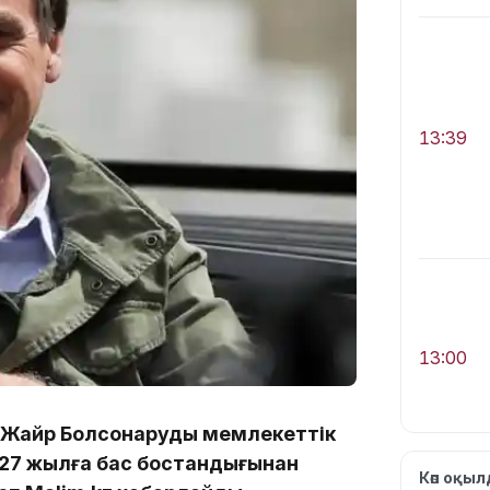
13:39
13:00
т Жайр Болсонаруды мемлекеттік
, 27 жылға бас бостандығынан
Көп оқы