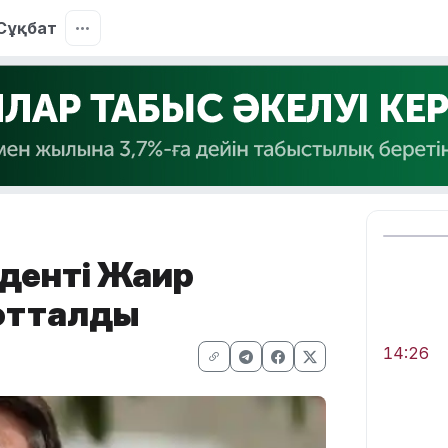
Сұқбат
иденті Жаир
сотталды
14:26