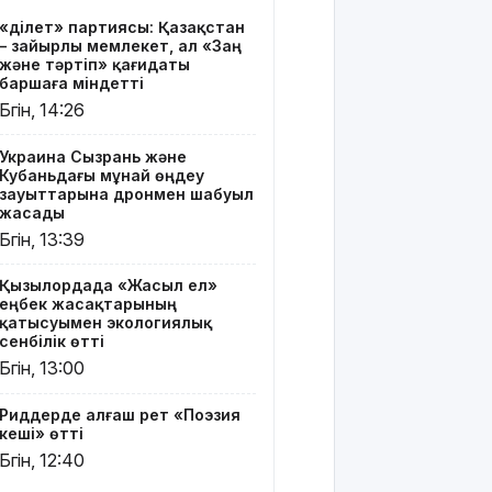
алғаш рет
«Әділет» партиясы: Қазақстан
«Поэзия
– зайырлы мемлекет, ал «Заң
кеші» өтті
және тәртіп» қағидаты
баршаға міндетті
"Қорғансыз
Бүгін, 14:26
күндерім
көп
Украина Сызрань және
болды":
Кубаньдағы мұнай өңдеу
Дариға
зауыттарына дронмен шабуыл
Бадықова
жасады
елге
Бүгін, 13:39
айтпаған
құпиясын
Қызылордада «Жасыл ел»
жайып
еңбек жасақтарының
салды
қатысуымен экологиялық
сенбілік өтті
TikTok-тағы
Бүгін, 13:00
тікелей
эфирі үшін
Риддерде алғаш рет «Поэзия
Тараз
кеші» өтті
тұрғыны 5
Бүгін, 12:40
тәулікке