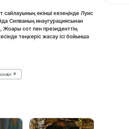
 сайлауының екінші кезеңінде Луис
айда Силваның инаугурациясынан
Жоғарғы сот пен президенттің
есінде төңкеріс жасау ісі бойынша
10:56
шыққан
0
09:36