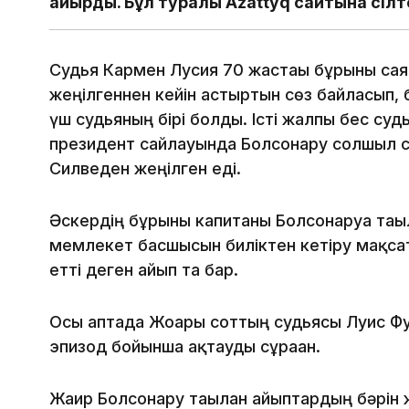
айырды. Бұл туралы Azattyq сайтына сілт
Судья Кармен Лусия 70 жастағы бұрынғы са
жеңілгеннен кейін астыртын сөз байласып, 
үш судьяның бірі болды. Істі жалпы бес суд
президент сайлауында Болсонару солшыл с
Силведен жеңілген еді.
Әскердің бұрынғы капитаны Болсонаруға тағы
мемлекет басшысын биліктен кетіру мақса
етті деген айып та бар.
Осы аптада Жоғарғы соттың судьясы Луис Ф
эпизод бойынша ақтауды сұраған.
Жаир Болсонару тағылған айыптардың бәрін 