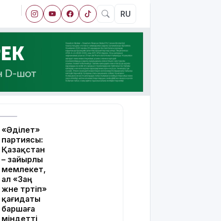
RU
«Әділет»
партиясы:
Қазақстан
– зайырлы
мемлекет,
ал «Заң
және тәртіп»
қағидаты
баршаға
міндетті