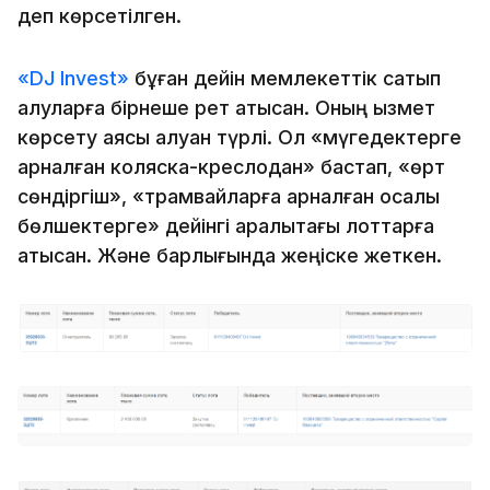
деп көрсетілген.
«DJ Invest»
бұған дейін мемлекеттік сатып
алуларға бірнеше рет қатысқан. Оның қызмет
көрсету аясы алуан түрлі. Ол «мүгедектерге
арналған коляска-креслодан» бастап, «өрт
сөндіргіш», «трамвайларға арналған қосалқы
бөлшектерге» дейінгі аралықтағы лоттарға
қатысқан. Және барлығында жеңіске жеткен.