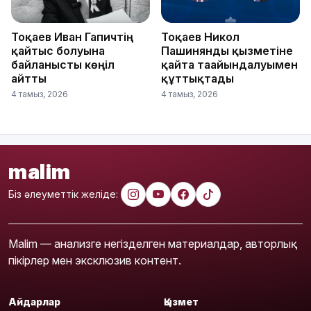
Тоқаев Иван Гапичтің
Тоқаев Никол
қайтыс болуына
Пашинянды қызметіне
байланысты көңіл
қайта тағайындалуымен
айтты
құттықтады
4 тамыз, 2026
4 тамыз, 2026
malim
Біз әлеуметтік желіде:
Malim — анализге негізделген материалдар, авторлық
пікірлер мен эксклюзив контент.
Айдарлар
Қызмет