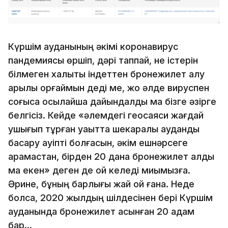
Күршім ауданының әкімі коронавирус
пандемиясы өршіп, дәрі таппай, не істерін
білмеген халықты індеттен бронежилет алу
арқылы қорғаймын деді ме, жоқ әлде вируспен
соғысқа осылайша дайындалды ма бізге әзірге
белгісіз. Кейде «әлемдегі геосаяси жағдай
ушығып тұрған уақытта шекаралық ауданды
басқару қауіпті болғасын, әкім ешнәрсеге
қарамастан, бірден 20 дана бронежилет алды
ма екен» деген де ой келеді миымызға.
Әрине, бұның барлығы жай ой ғана. Неде
болса, 2020 жылдың шілдесінен бері Күршім
ауданында бронежилет асынған 20 адам
бар...