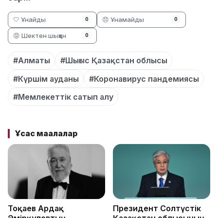
🤍 Ұнайды
😞 Ұнамайды
0
0
😡 Шектен шыққан
0
#Алматы
#Шығыс Қазақстан облысы
#Күршім ауданы
#Коронавирус пандемиясы
#Мемлекеттік сатып алу
Ұқсас мақалалар
Тоқаев Ардақ
Президент Солтүстік