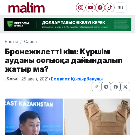
RU
Басты
Саясат
Бронежилетті әкім: Күршім
ауданы соғысқа дайындалып
жатыр ма?
25 ақпан, 2021
•
Есдәулет Қызырбекұлы
Саясат