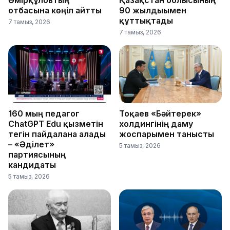
Әмірқұловтың
Қазақстан облысының
отбасына көңіл айтты
90 жылдығымен
құттықтады
7 тамыз, 2026
7 тамыз, 2026
160 мың педагог
Тоқаев «Бәйтерек»
ChatGPT Edu қызметін
холдингінің даму
тегін пайдалана алады
жоспарымен танысты
– «Әділет»
5 тамыз, 2026
партиясының
кандидаты
5 тамыз, 2026