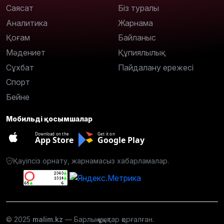
Саясат
Біз туралы
Аналитика
Жарнама
Қоғам
Байланыс
Мәдениет
Құпиялылық
Сұхбат
Пайдалану ережесі
Спорт
Бейне
Мобильді қосымшалар
Download on the
Get it on
App Store
Google Play
Қауіпсіз орнату, жарнамасыз хабарламалар.
© 2025
malim.kz
— Барлық құқықтар қорғалған.