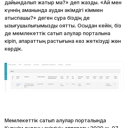
дайындалып жатыр ма?» деп жазды. «Ай мен
күннің аманында аудан әкімдігі кіммен
атыспақшы?» деген сұрақ біздің де
қызығушылығымызды оятты. Осыдан кейін, біз
де мемлекеттік сатып алулар порталына
кіріп, ақпараттың растығына көз жеткізуді жөн
көрдік.
Мемлекеттік сатып алулар порталында