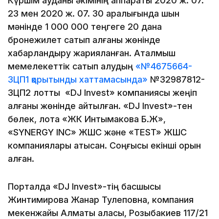
Күршім ауданы әкімінің аппараты 2020 ж. 07.
23 мен 2020 ж. 07. 30 аралығында шын
мәнінде 1 000 000 теңгеге 20 дана
бронежилет сатып алғаны жөнінде
хабарландыру жарияланған. Аталмыш
мемелекеттік сатып алудың
«№4675664-
ЗЦП1 қорытынды хаттамасында»
№32987812-
ЗЦП2 лотты «DJ Invest» компаниясы жеңіп
алғаны жөнінде айтылған. «DJ Invest»-тен
бөлек, лотқа «ЖК Интымакова Б.Ж»,
«SYNERGY INC» ЖШС және «TEST» ЖШС
компаниялары қатысқан. Соңғысы екінші орын
алған.
Порталда «DJ Invest»-тің басшысы
Жинтимирова Жанар Тулеповна, компания
мекенжайы Алматы қаласы, Розыбакиев 117/21