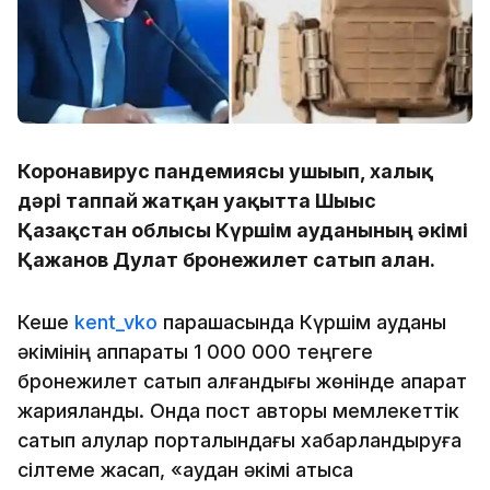
Коронавирус пандемиясы ушығып, халық
дәрі таппай жатқан уақытта Шығыс
Қазақстан облысы Күршім ауданының әкімі
Қажанов Дулат бронежилет сатып алған.
Кеше
kent_vko
парақшасында Күршім ауданы
әкімінің аппараты 1 000 000 теңгеге
бронежилет сатып алғандығы жөнінде ақпарат
жарияланды. Онда пост авторы мемлекеттік
сатып алулар порталындағы хабарландыруға
сілтеме жасап, «аудан әкімі атысқа