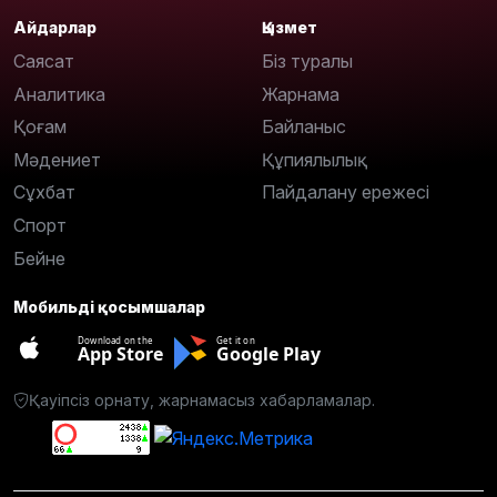
Айдарлар
Қызмет
Саясат
Біз туралы
Аналитика
Жарнама
Қоғам
Байланыс
Мәдениет
Құпиялылық
Сұхбат
Пайдалану ережесі
Спорт
Бейне
Мобильді қосымшалар
Download on the
Get it on
App Store
Google Play
Қауіпсіз орнату, жарнамасыз хабарламалар.