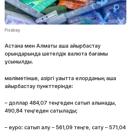
Pixabay
Астана мен Алматы ақша айырбастау
орындарында шетелдік валюта бағамы
ұсынылды.
мәліметінше, қазіргі уақытта елорданың ақша
айырбастау пункттерінде:
– доллар 484,07 теңгеден сатып алынады,
490,84 теңгеден сатылады;
– еуро: сатып алу – 561,09 теңге, сату – 571,04