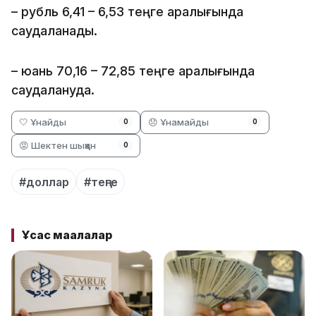
– рубль 6,41 – 6,53 теңге аралығында
саудаланады.
– юань 70,16 – 72,85 теңге аралығында
саудалануда.
🤍 Ұнайды
😞 Ұнамайды
0
0
😡 Шектен шыққан
0
#доллар
#теңге
Ұқсас мақалалар