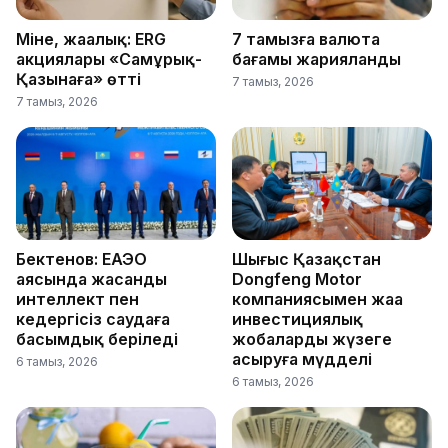
Міне, жаңалық: ERG
7 тамызға валюта
акциялары «Самұрық-
бағамы жарияланды
Қазынаға» өтті
7 тамыз, 2026
7 тамыз, 2026
Бектенов: ЕАЭО
Шығыс Қазақстан
аясында жасанды
Dongfeng Motor
интеллект пен
компаниясымен жаңа
кедергісіз саудаға
инвестициялық
басымдық беріледі
жобаларды жүзеге
асыруға мүдделі
6 тамыз, 2026
6 тамыз, 2026