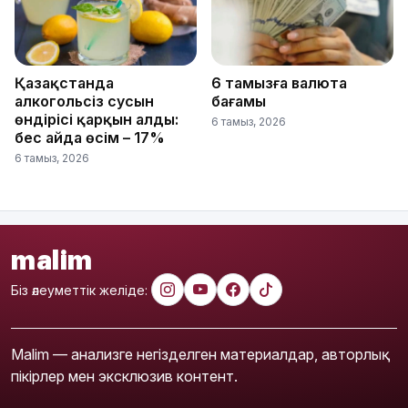
Қазақстанда
6 тамызға валюта
алкогольсіз сусын
бағамы
өндірісі қарқын алды:
6 тамыз, 2026
бес айда өсім – 17%
6 тамыз, 2026
malim
Біз әлеуметтік желіде:
Malim — анализге негізделген материалдар, авторлық
пікірлер мен эксклюзив контент.