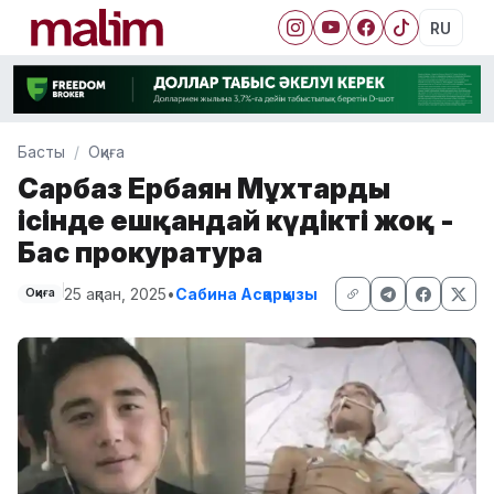
RU
Басты
Оқиға
Cарбаз Ербаян Мұхтардың
ісінде ешқандай күдікті жоқ -
Бас прокуратура
25 ақпан, 2025
•
Сабина Асқарқызы
Оқиға