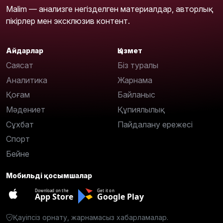
Malim — анализге негізделген материалдар, авторлық
пікірлер мен эксклюзив контент.
Айдарлар
Қызмет
Саясат
Біз туралы
Аналитика
Жарнама
Қоғам
Байланыс
Мәдениет
Құпиялылық
Сұхбат
Пайдалану ережесі
Спорт
Бейне
Мобильді қосымшалар
Download on the
Get it on
App Store
Google Play
Қауіпсіз орнату, жарнамасыз хабарламалар.