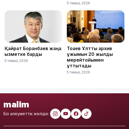
5 тамыз, 2026
Қайрат Боранбаев жаңа
Тоқаев Ұлттық архив
қызметке барды
ұжымын 20 жылдық
мерейтойымен
5 тамыз, 2026
құттықтады
5 тамыз, 2026
malim
Біз әлеуметтік желіде: