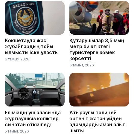
Көкшетауда жас
Құтқарушылар 3,5 мың
жұбайлардың тойы
метр биіктіктегі
қылмыстық іске ұласты
туристерге көмек
көрсетті
6 тамыз, 2026
6 тамыз, 2026
Еліміздің үш қаласында
Атыраулық полицей
жүргізушісіз көліктер
өртеніп жатқан үйден
сынақтан өткізіледі
адамдарды аман алып
шықты
5 тамыз, 2026