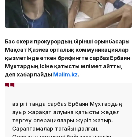
Бас әскери прокурордың бірінші орынбасары
Мақсат Қазиев орталық коммуникациялар
қызметінде өткен брифингте сарбаз Ербаян
Мұхтардың ісіне қатысты мәлімет айтты,
деп хабарлайды
Malim.kz
.
Қазіргі таңда сарбаз Ербаян Мұхтардың
ауыр жарақат алуына қатысты жедел
тергеу операциялары жүріп жатыр.
Сараптамалар тағайындалған.
Олардың нәтижесі бойынша шешім