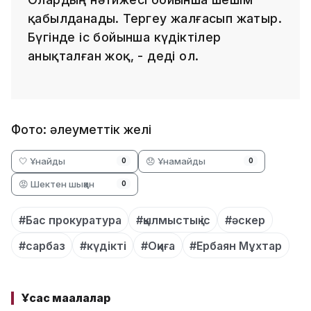
қабылданады. Тергеу жалғасып жатыр.
Бүгінде іс бойынша күдіктілер
анықталған жоқ, - деді ол.
Фото: әлеуметтік желі
🤍 Ұнайды
😞 Ұнамайды
0
0
😡 Шектен шыққан
0
#Бас прокуратура
#қылмыстық іс
#әскер
#сарбаз
#күдікті
#Оқиға
#Ербаян Мұхтар
Ұқсас мақалалар