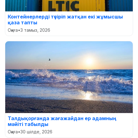
Контейнерлерді түсіріп жатқан екі жұмысшы
қаза тапты
Оқиға
•
3 тамыз, 2026
Талдықорғанда жағажайдан ер адамның
мәйіті табылды
Оқиға
•
30 шілде, 2026