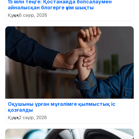
15 млн теңге: Қостанайда бопсалаумен
айналысқан блогерге үкім шықты
Құқық
•
6 сәуір, 2026
Оқушыны ұрған мұғалімге қылмыстық іс
қозғалды
Құқық
•
2 сәуір, 2026