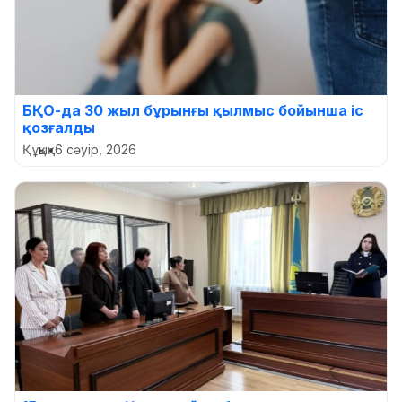
БҚО-да 30 жыл бұрынғы қылмыс бойынша іс
қозғалды
Құқық
•
6 сәуір, 2026