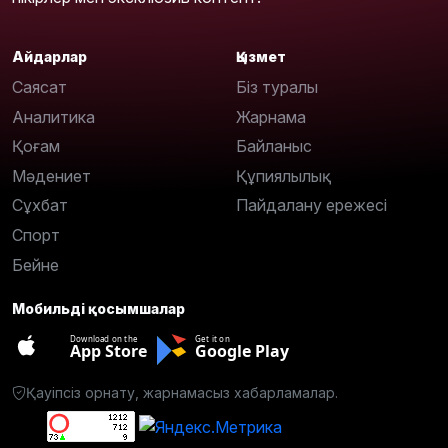
Айдарлар
Қызмет
Саясат
Біз туралы
Аналитика
Жарнама
Қоғам
Байланыс
Мәдениет
Құпиялылық
Сұхбат
Пайдалану ережесі
Спорт
Бейне
Мобильді қосымшалар
Download on the
Get it on
App Store
Google Play
Қауіпсіз орнату, жарнамасыз хабарламалар.