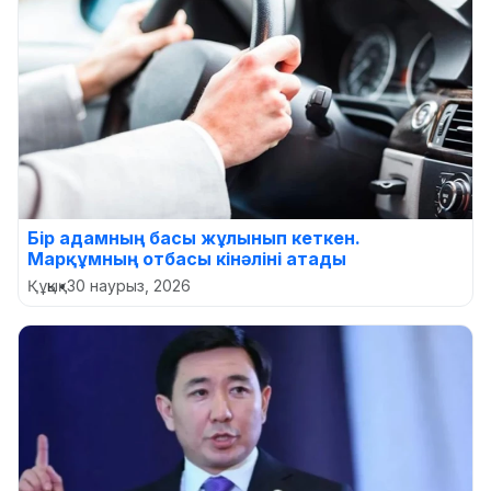
Бір адамның басы жұлынып кеткен.
Марқұмның отбасы кінәліні атады
Құқық
•
30 наурыз, 2026