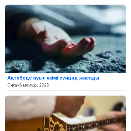
Ақтөбеде ауыл әкімі суицид жасады
Оқиға
•
6 мамыр, 2026