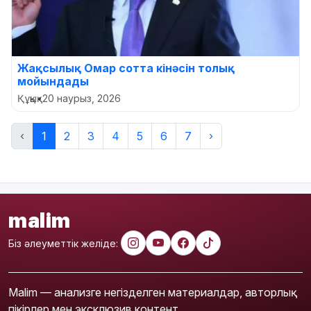
Жақсылық Омар сотта кінәсін толық
мойындады
Құқық
•
20 наурыз, 2026
‹
1
2
3
4
5
6
7
›
malim
Біз әлеуметтік желіде:
Malim — анализге негізделген материалдар, авторлық
пікірлер мен эксклюзив контент.