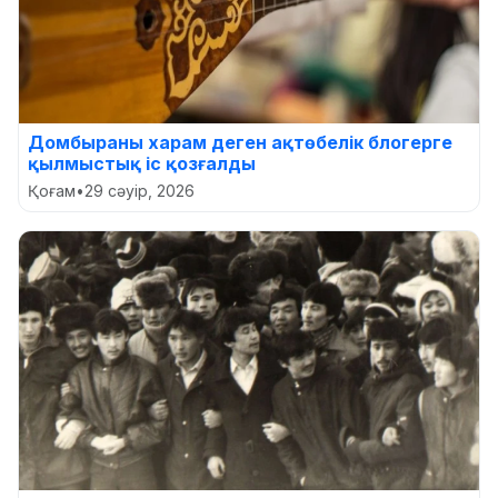
Домбыраны харам деген ақтөбелік блогерге
қылмыстық іс қозғалды
Қоғам
•
29 сәуір, 2026