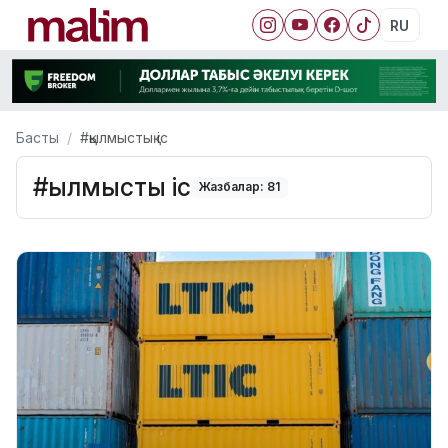
RU
Басты
#қылмыстық іс
#қылмыстық іс
Жазбалар: 81