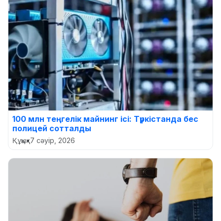
100 млн теңгелік майнинг ісі: Түркістанда бес
полицей сотталды
Құқық
•
7 сәуір, 2026