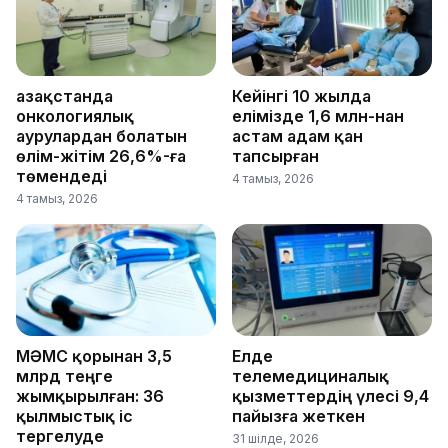
Қазақстанда
Кейінгі 10 жылда
онкологиялық
елімізде 1,6 млн-нан
аурулардан болатын
астам адам қан
өлім-жітім 26,6%-ға
тапсырған
төмендеді
4 тамыз, 2026
4 тамыз, 2026
МӘМС қорынан 3,5
Елде
млрд теңге
телемедициналық
жымқырылған: 36
қызметтердің үлесі 9,4
қылмыстық іс
пайызға жеткен
тергелуде
31 шілде, 2026