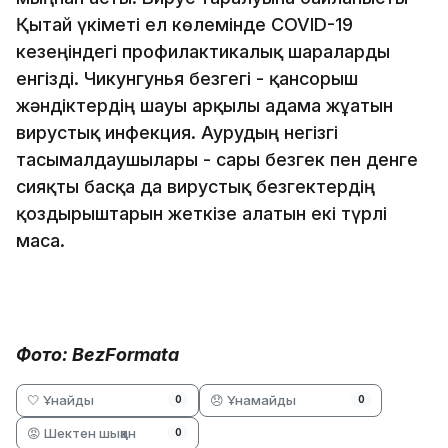
Қытай үкіметі ел көлемінде COVID-19
кезеңіндегі профилактикалық шараларды
енгізді. Чикунгунья безгегі - қансорғыш
жәндіктердің шағуы арқылы адамға жұғатын
вирустық инфекция. Аурудың негізгі
тасымалдаушылары - сары безгек пен денге
сияқты басқа да вирустық безгектердің
қоздырғыштарын жеткізе алатын екі түрлі
маса.
Фото: BezFormata
🤍 Ұнайды
😞 Ұнамайды
0
0
😡 Шектен шыққан
0