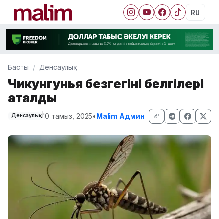
RU
Басты
Денсаулық
Чикунгунья безгегінің белгілері
аталды
10 тамыз, 2025
•
Malim Админ
Денсаулық