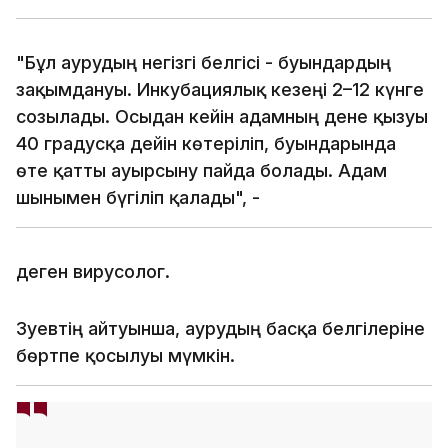
"Бұл аурудың негізгі белгісі - буындардың
зақымдануы. Инкубациялық кезеңі 2–12 күнге
созылады. Осыдан кейін адамның дене қызуы
40 градусқа дейін көтеріліп, буындарында
өте қатты ауырсыну пайда болады. Адам
шынымен бүгіліп қалады", -
деген вирусолог.
Зуевтің айтуынша, аурудың басқа белгілеріне
бөртпе қосылуы мүмкін.