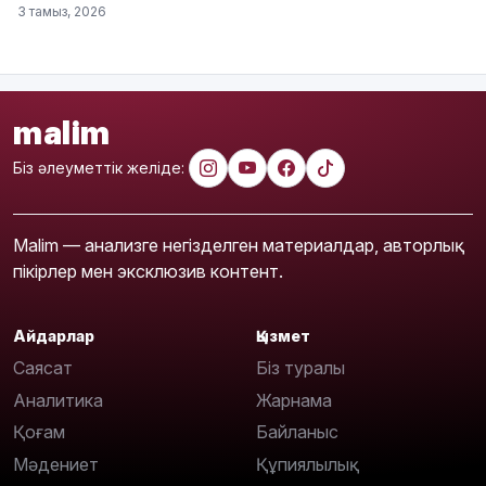
3 тамыз, 2026
malim
Біз әлеуметтік желіде:
Malim — анализге негізделген материалдар, авторлық
пікірлер мен эксклюзив контент.
Айдарлар
Қызмет
Саясат
Біз туралы
Аналитика
Жарнама
Қоғам
Байланыс
Мәдениет
Құпиялылық