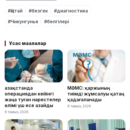
#Қытай
#безгек
#диагностика
#Чикунгунья
#белгілері
Ұқсас мақалалар
Қазақстанда
МӘМС: қаржының
операциядан кейінгі
тиімді жұмсалуы қатаң
жаңа туған нәрестелер
қадағаланады
өлімі үш есе азайды
6 тамыз, 2026
6 тамыз, 2026