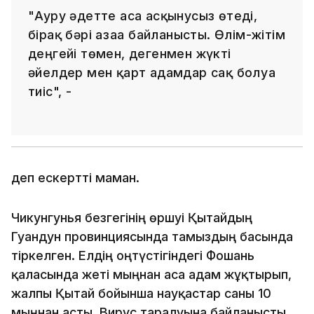
"Ауру әдетте аса асқынусыз өтеді,
бірақ бәрі ағзаға байланысты. Өлім-жітім
деңгейі төмен, дегенмен жүкті
әйелдер мен қарт адамдар сақ болуға
тиіс", -
деп ескертті маман.
Чикунгунья безгегінің өршуі Қытайдың
Гуандун провинциясында тамыздың басында
тіркелген. Елдің оңтүстігіндегі Фошань
қаласында жеті мыңнан аса адам жұқтырып,
жалпы Қытай бойынша науқастар саны 10
мыңнан асты. Вирус таралуына байланысты