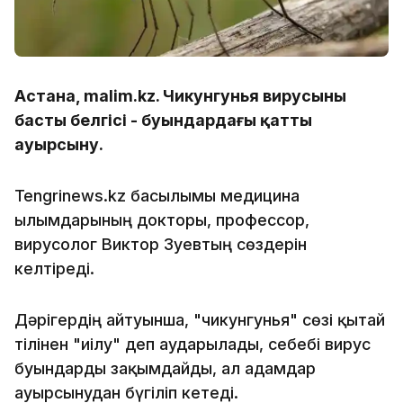
Астана, malim.kz. Чикунгунья вирусының
басты белгісі - буындардағы қатты
ауырсыну.
Tengrinews.kz басылымы медицина
ғылымдарының докторы, профессор,
вирусолог Виктор Зуевтың сөздерін
келтіреді.
Дәрігердің айтуынша, "чикунгунья" сөзі қытай
тілінен "иілу" деп аударылады, себебі вирус
буындарды зақымдайды, ал адамдар
ауырсынудан бүгіліп кетеді.