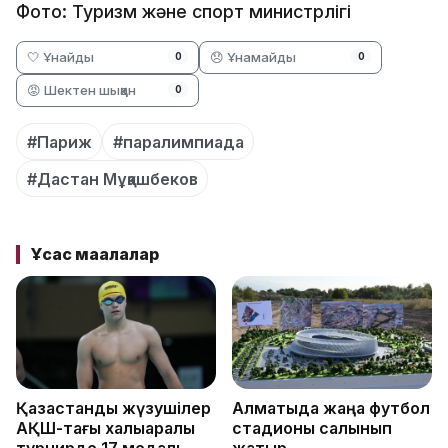
Фото: Туризм және спорт министрлігі
🤍 Ұнайды
😞 Ұнамайды
0
0
😡 Шектен шыққан
0
#Париж
#паралимпиада
#Дастан Мұқашбеков
Ұқсас мақалалар
Қазақстандық жүзушілер
Алматыда жаңа футбол
АҚШ-тағы халықаралық
стадионы салынып