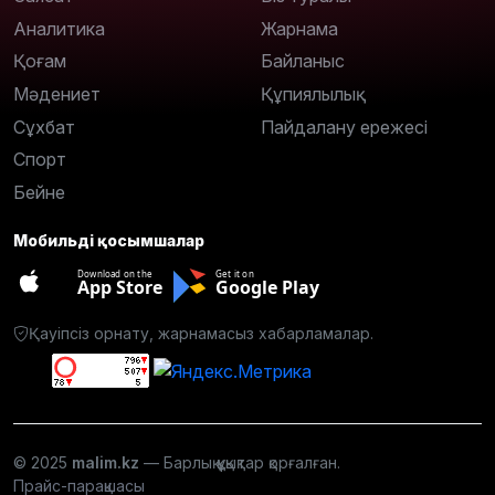
Аналитика
Жарнама
Қоғам
Байланыс
Мәдениет
Құпиялылық
Сұхбат
Пайдалану ережесі
Спорт
Бейне
Мобильді қосымшалар
Download on the
Get it on
App Store
Google Play
Қауіпсіз орнату, жарнамасыз хабарламалар.
© 2025
malim.kz
— Барлық құқықтар қорғалған.
Прайс-парақшасы