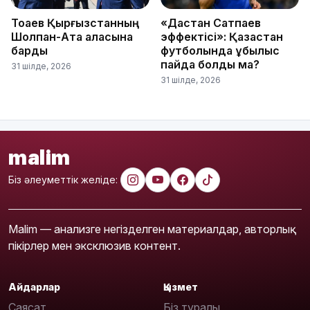
Тоқаев Қырғызстанның
«Дастан Сатпаев
Шолпан-Ата қаласына
эффектісі»: Қазақстан
барды
футболында құбылыс
пайда болды ма?
31 шілде, 2026
31 шілде, 2026
malim
Біз әлеуметтік желіде:
Malim — анализге негізделген материалдар, авторлық
пікірлер мен эксклюзив контент.
Айдарлар
Қызмет
Саясат
Біз туралы