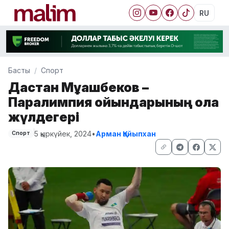
RU
Басты
Спорт
Дастан Мұқашбеков –
Паралимпия ойындарының қола
жүлдегері
5 қыркүйек, 2024
•
Арман Қайыпхан
Спорт