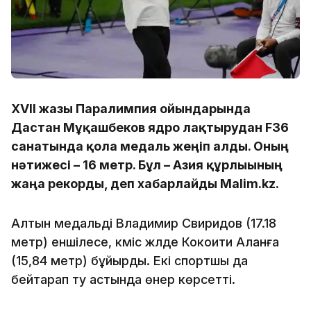
XVII жазғы Паралимпия ойындарында
Дастан Мұқашбеков ядро лақтырудан F36
санатында қола медаль жеңіп алды. Оның
нәтижесі – 16 метр. Бұл – Азия құрлығының
жаңа рекорды, деп хабарлайды Malim.kz.
Алтын медальді Владимир Свиридов (17.18
метр) еншілесе, күміс жүлде Кокоити Аланға
(15,84 метр) бұйырды. Екі спортшы да
бейтарап ту астында өнер көрсетті.