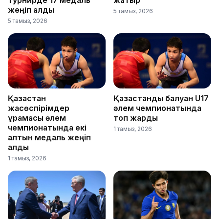
турнирде 17 медаль
жатыр
жеңіп алды
5 тамыз, 2026
5 тамыз, 2026
Қазақстан
Қазақстандық балуан U17
жасөспірімдер
әлем чемпионатында
құрамасы әлем
топ жарды
чемпионатында екі
1 тамыз, 2026
алтын медаль жеңіп
алды
1 тамыз, 2026