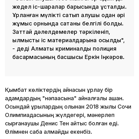
жедел іс-шаралар барысында ұсталды.
Ұрланған мүлікті сатып алушы одан әрі
жұмыс орнында сатқаны белгілі болды.
Заттай дәлелдемелер тәркіленіп,
қылмыстық іс материалдарына қосылды",
- деді Алматы криминалдық полиция
басқармасының басшысы Еркін Іңкәров.
Қымбат көліктердің айнасын ұрлау бір
адамдардың "нәпақасына" айналғалы қашан.
Осындай ұрылардың қолынан 2018 жылы Сочи
Олимпиадасының жүлдегері, мәнерлеп
сырғанаушы Денис Тен қайтыс болған еді.
Өлімнен сабақ алмайды екенбіз.