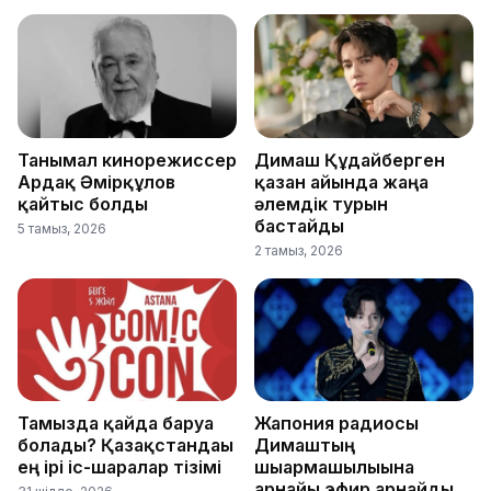
Танымал кинорежиссер
Димаш Құдайберген
Ардақ Әмірқұлов
қазан айында жаңа
қайтыс болды
әлемдік турын
бастайды
5 тамыз, 2026
2 тамыз, 2026
Тамызда қайда баруға
Жапония радиосы
болады? Қазақстандағы
Димаштың
ең ірі іс-шаралар тізімі
шығармашылығына
арнайы эфир арнайды