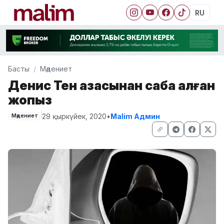
RU
Басты
Мәдениет
Денис Тен қазасынан сабақ алған
жоқпыз
29 қыркүйек, 2020
•
Malim Админ
Мәдениет