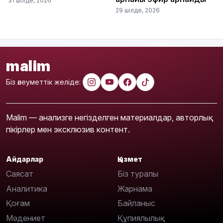
31 шілде, 2026
29 шілде, 2026
malim
Біз әлеуметтік желіде:
Malim — анализге негізделген материалдар, авторлық
пікірлер мен эксклюзив контент.
Айдарлар
Қызмет
Саясат
Біз туралы
Аналитика
Жарнама
Қоғам
Байланыс
Мәдениет
Құпиялылық