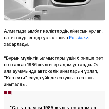
Алматыда қымбат көліктердің айнасын ұрлап,
сатып жүргендер ұсталғанын
Polisia.kz
.
хабарлады.
"Бұрын мүліктік қылмыстары үшін бірнеше рет
сотталған 1986 жылғы ер адам ұсталды. Ол
қала аумағында автокөлік айналарын ұрлап,
"Кар сити" сауда үйінде сатушыға сатқаны
анықталды.
"Сатып алушы 1985 жылғы ер адам да