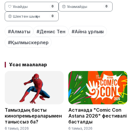
🤍 Ұнайды
😞 Ұнамайды
0
0
😡 Шектен шыққан
0
#Алматы
#Денис Тен
#Айна ұрлығы
#Қылмыскерлер
Ұқсас мақалалар
Тамыздың басты
Астанада "Comic Con
кинопремьераларымен
Astana 2026" фестивалі
таныссыз ба?
басталды
6 тамыз, 2026
6 тамыз, 2026