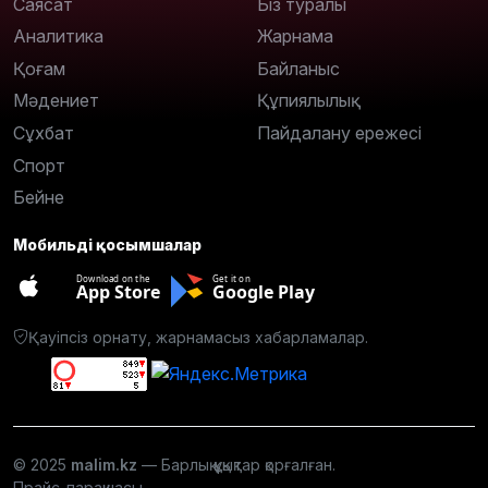
Саясат
Біз туралы
Аналитика
Жарнама
Қоғам
Байланыс
Мәдениет
Құпиялылық
Сұхбат
Пайдалану ережесі
Спорт
Бейне
Мобильді қосымшалар
Download on the
Get it on
App Store
Google Play
Қауіпсіз орнату, жарнамасыз хабарламалар.
© 2025
malim.kz
— Барлық құқықтар қорғалған.
Прайс-парақшасы