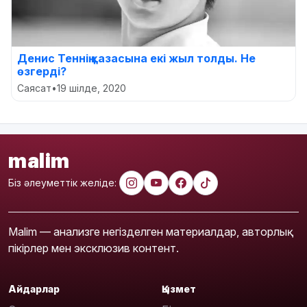
Денис Теннің қазасына екі жыл толды. Не
өзгерді?
Саясат
•
19 шілде, 2020
malim
Біз әлеуметтік желіде:
Malim — анализге негізделген материалдар, авторлық
пікірлер мен эксклюзив контент.
Айдарлар
Қызмет