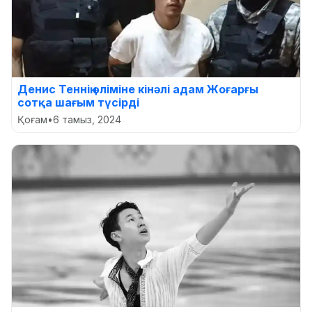
Денис Теннің өліміне кінәлі адам Жоғарғы
сотқа шағым түсірді
Қоғам
•
6 тамыз, 2024