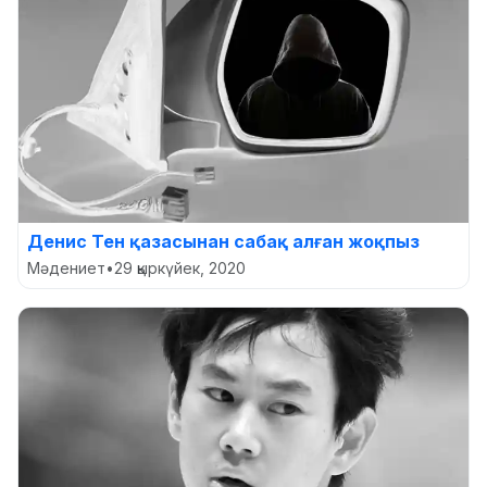
Денис Тен қазасынан сабақ алған жоқпыз
Мәдениет
•
29 қыркүйек, 2020