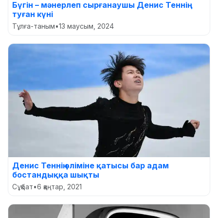
Бүгін – мәнерлеп сырғанаушы Денис Теннің
туған күні
Тұлға-таным
•
13 маусым, 2024
Денис Теннің өліміне қатысы бар адам
бостандыққа шықты
Сұқбат
•
6 қаңтар, 2021