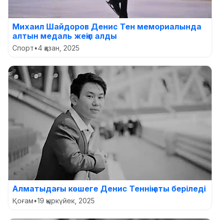
Михаил Шайдоров Денис Тен мемориалында
алтын медаль жеңіп алды
Спорт
•
4 қазан, 2025
Алматыдағы көшеге Денис Теннің аты беріледі
Қоғам
•
19 қыркүйек, 2025