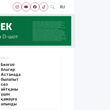
RU
Белгілі
блогер
Астанада
былапыт
сөз
айтқаны
үшін
қамауға
алынды