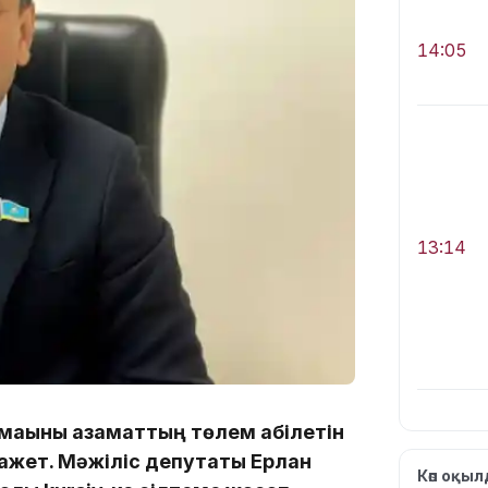
14:05
13:14
мақыны азаматтың төлем қабілетін
қажет. Мәжіліс депутаты Ерлан
13:08
Көп оқы