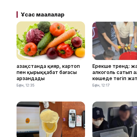
Ұқсас мақалалар
Қазақстанда қияр, картоп
Ерекше тренд: ж
пен қырыққабат бағасы
алкоголь сатып а
арзандады
көшеде төгіп жа
Бүгін, 12:35
Бүгін, 12:17