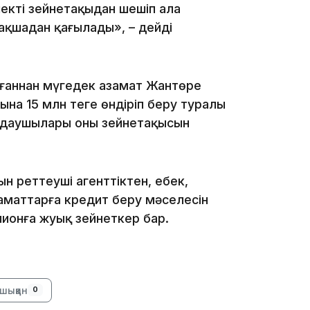
шекті зейнетақыдан шешіп ала
 ақшадан қағылады», – дейді
уғаннан мүгедек азамат Жантөре
11:20
а 15 млн теңге өндіріп беру туралы
ндаушылары оның зейнетақысын
 реттеуші агенттіктен, еңбек,
заматтарға кредит беру мәселесін
лионға жуық зейнеткер бар.
10:53
шыққан
0