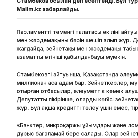
Стамбеков осылай деп есептейді. Бұл тур
Malim.kz хабарлайды.
Парламенттің төменгі палатасы өкілінің ай
мен жәрдемақының бәрін шешіп алып жүр. 
жағдайда, зейнетақы мен жәрдемақы табыс
азаматтың өтініші қабылданбауы мүмкін.
Стамбековтің айтуынша, Қазақстанда әлеум
миллионан аса адам бар. Зейнеткерлер, м
отырған отбасылар, әлеуметтік көмек алу
Депутаттың пікірінше, олардың көбісі зейне
жүр. Бұл ақша кредитті төлеу үшін емес, тір
«Банктер, микроқаржы ұйымдары және ломб
дұрыс бағаламай бере салады. Олар зейнет