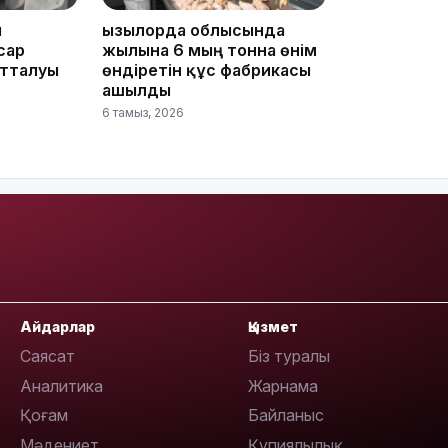
ы
Қызылорда облысында
сар
жылына 6 мың тонна өнім
отталуы
өндіретін құс фабрикасы
ашылды
6 тамыз, 2026
09:53
Айдарлар
Қызмет
Саясат
Біз туралы
09:40
Аналитика
Жарнама
Қоғам
Байланыс
Мәдениет
Құпиялылық