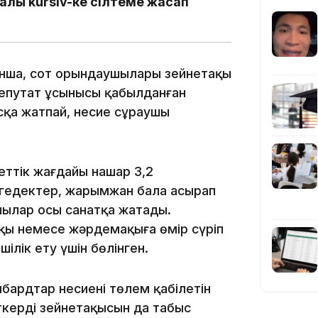
алы kursiv-ке сілтеме жасап
туынша, сот орындаушылары зейнетақы
12:35
Депутат ұсынысы қабылданған
қа жатпай, несие сұраушы
еттік жағдайы нашар 3,2
үгедектер, жарымжан бала асырап
12:17
шылар осы санатқа жатады.
тақы немесе жәрдемақыға өмір сүріп
шілік ету үшін бөлінген.
ардтар несиені төлем қабілетін
кердің зейнетақысын да табыс
11:23