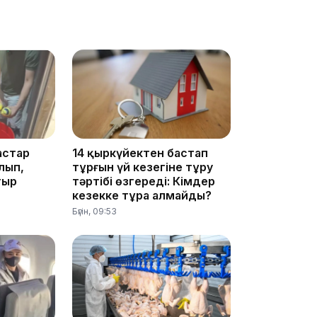
10:35
10:25
астар
14 қыркүйектен бастап
лып,
тұрғын үй кезегіне тұру
тыр
тәртібі өзгереді: Кімдер
кезекке тұра алмайды?
Бүгін, 09:53
10:05