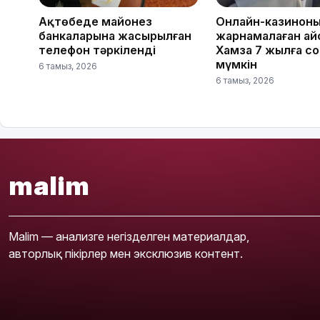
Ақтөбеде майонез
Онлайн-казинон
банкаларына жасырылған
жарнамалаған Қай
телефон тәркіленді
Хамза 7 жылға с
мүмкін
6 тамыз, 2026
6 тамыз, 2026
malim
Malim — анализге негізделген материалдар,
авторлық пікірлер мен эксклюзив контент.