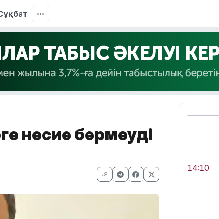
Сұқбат
ге несие бермеуді
14:10