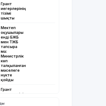
Грант
иегерлерінің
тізімі
шықты
Мектеп
оқушылары
енді БЖБ
мен ТЖБ
тапсыра
ма:
Министрлік
көп
талқыланған
мәселеге
нүкте
қойды
Грант
иегерлерінің
тізімін
лды
қайдан