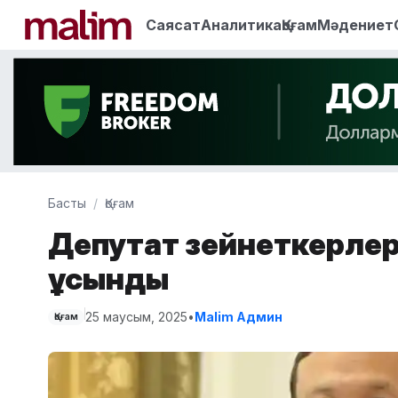
Саясат
Аналитика
Қоғам
Мәдениет
Басты
Қоғам
Депутат зейнеткерлер
ұсынды
25 маусым, 2025
•
Malim Админ
Қоғам