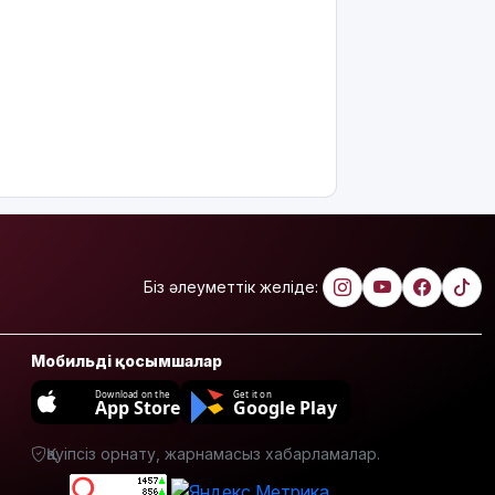
қаза тапты
14
қыркүйектен
бастап
тұрғын үй
кезегіне
тұру
тәртібі
өзгереді:
Кімдер
кезекке
тұра
Біз әлеуметтік желіде:
алмайды?
Абайлаңыз:
Мобильді қосымшалар
жалған
билет
Download on the
Get it on
App Store
Google Play
жарға
жықпасын!
Қауіпсіз орнату, жарнамасыз хабарламалар.
Алматы