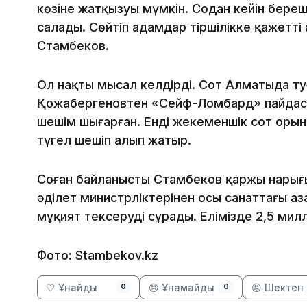
көзіне жатқызуы мүмкін. Содан кейін бере
салады. Сөйтіп адамдар тіршілікке қажетті
Стамбеков.
Ол нақты мысал келдірді. Сот Алматыда т
Қожабергеновтен «Сейф-Ломбард» пайдасын
шешім шығарған. Енді жекеменшік сот оры
түгел шешіп алып жатыр.
Соған байланысты Стамбеков қаржы нарығын
әділет министрліктерінен осы санаттағы а
мұқият тексеруді сұрады. Елімізде 2,5 мил
Фото: Stambekov.kz
🤍 Ұнайды
😞 Ұнамайды
😡 Шектен 
0
0