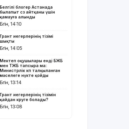
көруге
Белгілі блогер Астанада
болады?
былапыт сөз айтқаны үшін
қамауға алынды
Қазақстанда
Бүгін, 14:10
қияр,
картоп пен
Грант иегерлерінің тізімі
қырыққабат
шықты
бағасы
Бүгін, 14:05
арзандады
Мектеп оқушылары енді БЖБ
Ерекше
мен ТЖБ тапсыра ма:
тренд:
Министрлік көп талқыланған
жастар
мәселеге нүкте қойды
алкоголь
Бүгін, 13:14
сатып
алып,
Грант иегерлерінің тізімін
көшеде
қайдан көруге болады?
төгіп
Бүгін, 13:08
жатыр
Қытай
экспорты