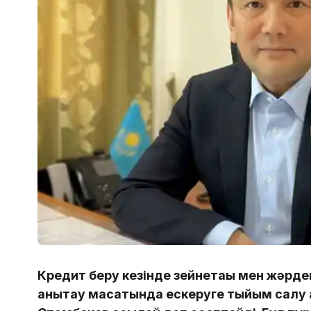
Кредит беру кезінде зейнетақы мен жәрде
анықтау мақсатында ескеруге тыйым салу 