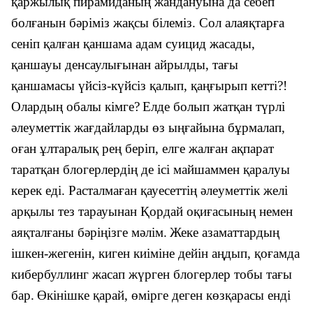
қаржылық пирамиданың жандануына да себеп
болғанын бәріміз жақсы білеміз. Сол алаяқтарға
сеніп қалған қаншама адам суицид жасады,
қаншауы денсаулығынан айрылды, тағы
қаншамасы үйсіз-күйсіз қалып, қаңғырып кетті?!
Олардың обалы кімге?
Елде болып жатқан түрлі
әлеуметтік жағдайларды өз ыңғайына бұрмалап,
оған ұлтаралық рең беріп, елге жалған ақпарат
таратқан блогерлердің де ісі майшаммен қаралуы
керек еді. Расталмаған қауесеттің әлеуметтік желі
арқылы тез тарауынан Қордай оқиғасының немен
аяқталғаны бәріңізге мәлім.
Жеке азаматтардың
ішкен-жегенін, киген киіміне дейін аңдып, қоғамда
кибербуллинг жасап жүрген блогерлер тобы тағы
бар.
Өкінішке қарай, өмірге деген көзқарасы енді