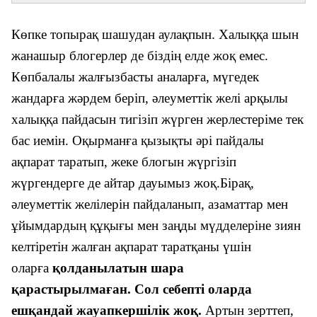
Көпке топырақ шашудан аулақпын. Халыққа шын
жанашыр блогерлер де біздің елде жоқ емес.
Көпбалалы жалғызбасты аналарға, мүгедек
жандарға жәрдем беріп, әлеуметтік желі арқылы
халыққа пайдасын тигізіп жүрген жерлестеріме тек
бас иемін. Оқырманға қызықты әрі пайдалы
ақпарат таратып, жеке блогын жүргізіп
жүргендерге де айтар дауымыз жоқ.
Бірақ,
әлеуметтік желілерін пайдаланып, азаматтар мен
ұйымдардың құқығы мен заңды мүдделеріне зиян
келтіретін жалған ақпарат таратқаны үшін
оларға
қолданылатын шара
қарастырылмаған.
Сол себепті оларда
ешқандай жауапкершілік жоқ.
Артын зерттеп,