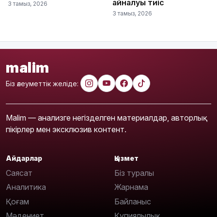
айналуы тиіс
3 тамыз, 2026
3 тамыз, 2026
malim
Біз әлеуметтік желіде:
Malim — анализге негізделген материалдар, авторлық
пікірлер мен эксклюзив контент.
Айдарлар
Қызмет
Саясат
Біз туралы
Аналитика
Жарнама
Қоғам
Байланыс
Мәдениет
Құпиялылық