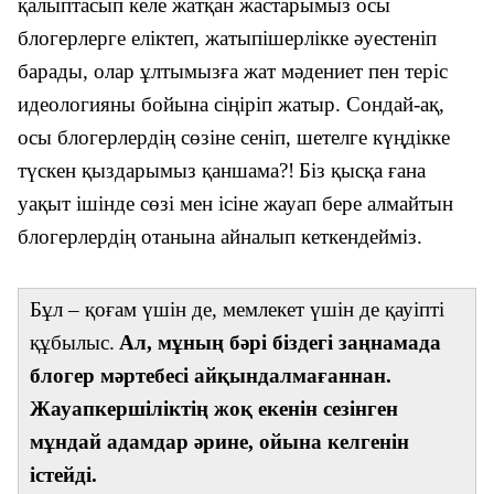
қалыптасып келе жатқан жастарымыз осы
блогерлерге еліктеп, жатыпішерлікке әуестеніп
барады, олар ұлтымызға жат мәдениет пен теріс
идеологияны бойына сіңіріп жатыр. Сондай-ақ,
осы блогерлердің сөзіне сеніп, шетелге күңдікке
түскен қыздарымыз қаншама?!
Біз қысқа ғана
уақыт ішінде сөзі мен ісіне жауап бере алмайтын
блогерлердің отанына айналып кеткендейміз.
Бұл – қоғам үшін де, мемлекет үшін де қауіпті
құбылыс.
Ал, мұның бәрі біздегі заңнамада
блогер мәртебесі айқындалмағаннан.
Жауапкершіліктің жоқ екенін сезінген
мұндай адамдар әрине, ойына келгенін
істейді.