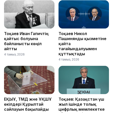
Тоқаев Иван Гапичтің
Тоқаев Никол
қайтыс болуына
Пашинянды қызметіне
байланысты көңіл
қайта
айтты
тағайындалуымен
құттықтады
4 тамыз, 2026
4 тамыз, 2026
ЕҚЫҰ, ТМД және ҰҚШҰ
Тоқаев: Қазақстан үш
өкілдері Құрылтай
жыл ішінде толық
сайлауын бақылайды
цифрлық мемлекетке