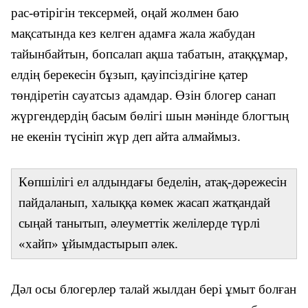
рас-өтірігін тексермей, оңай жолмен баю
мақсатында кез келген адамға жала жабудан
тайынбайтын, бопсалап ақша табатын, атаққұмар,
елдің берекесін бұзып, қауіпсіздігіне қатер
төндіретін сауатсыз адамдар.
Өзін блогер санап
жүргендердің басым бөлігі шын мәнінде блогтың
не екенін түсініп жүр деп айта алмаймыз.
Көпшілігі ел алдындағы беделін, атақ-дәрежесін
пайдаланып, халыққа көмек жасап жатқандай
сыңай танытып, әлеуметтік желілерде түрлі
«хайп» ұйымдастырып әлек.
Дәл осы блогерлер талай жылдан бері ұмыт болған