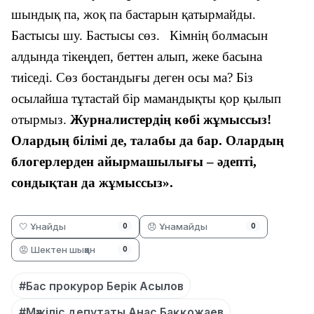
шындық па, жоқ па бастарын қатырмайды.
Бастысы шу. Бастысы сөз.
Кімнің болмасын
алдында тікеңдеп, беттен алып, жеке басына
тиіседі. Сөз бостандығы деген осы ма? Біз
осылайша тұтастай бір мамандықты қор қылып
отырмыз.
Журналистердің көбі жұмыссыз!
Олардың білімі де, талабы да бар. Олардың
блогерлерден айырмашылығы – әдепті,
сондықтан да жұмыссыз».
🤍 Ұнайды
😞 Ұнамайды
0
0
😡 Шектен шыққан
0
#Бас прокурор Берік Асылов
#Мәжіліс депутаты Анас Баққожаев