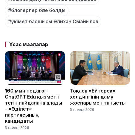
#блогерлер бәле болды
#үкімет басшысы Әлихан Смайылов
Ұқсас мақалалар
160 мың педагог
Тоқаев «Бәйтерек»
ChatGPT Edu қызметін
холдингінің даму
тегін пайдалана алады
жоспарымен танысты
– «Әділет»
5 тамыз, 2026
партиясының
кандидаты
5 тамыз, 2026