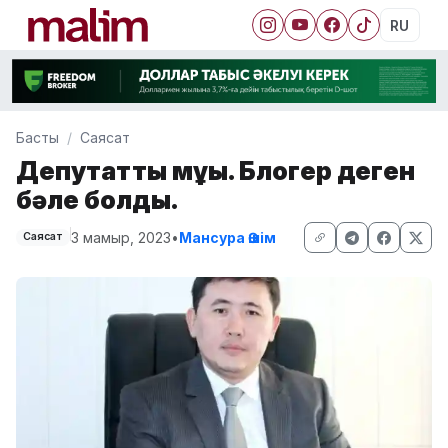
RU
Басты
Саясат
Депутаттың мұңы. Блогер деген
бәле болды.
3 мамыр, 2023
•
Мансура Әшім
Саясат