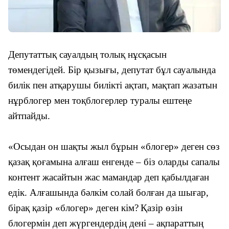
Депутаттық сауалдың толық нұсқасын
төменде
гідей
.
Бір қызығы, депутат бұл сауалында
билік пен атқарушы билікті ақтап, мақтап жазатын
нұрблогер мен тоқблогерлер туралы ештеңе
айтпайды.
«Осыдан он шақты жыл бұрын «блогер» деген сөз
қазақ қоғамына алғаш енгенде – біз оларды сапалы
контент жасайтын жас мамандар деп қабылдаған
едік. Алғашында бәлкім солай болған да шығар,
бірақ қазір «блогер» деген кім?
Қазір өзін
блогермін деп жүргендердің дені – ақпараттың