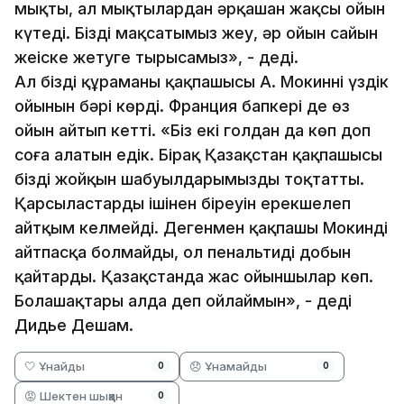
мықты, ал мықтылардан әрқашан жақсы ойын
күтеді. Біздің мақсатымыз жеңу, әр ойын сайын
жеңіске жетуге тырысамыз», - деді.
Ал біздің құраманың қақпашысы А. Мокиннің үздік
ойынын бәрі көрді. Франция бапкері де өз
ойын айтып кетті. «Біз екі голдан да көп доп
соға алатын едік. Бірақ Қазақстан қақпашысы
біздің жойқын шабуылдарымызды тоқтатты.
Қарсыластардың ішінен біреуін ерекшелеп
айтқым келмейді. Дегенмен қақпашы Мокинді
айтпасқа болмайды, ол пенальтидің добын
қайтарды. Қазақстанда жас ойыншылар көп.
Болашақтары алда деп ойлаймын», - деді
Дидье Дешам.
🤍 Ұнайды
😞 Ұнамайды
0
0
😡 Шектен шыққан
0