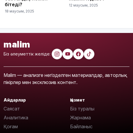
бітеді?
12 маусым, 2025
18 маусым, 2025
malim
Біз әлеуметтік желіде:
Malim — анализге негізделген материалдар, авторлық
пікірлер мен эксклюзив контент.
Айдарлар
Қызмет
Саясат
Біз туралы
Аналитика
Жарнама
Қоғам
Байланыс