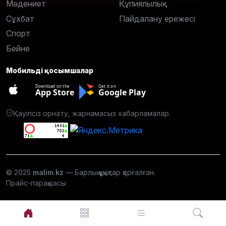
Мәдениет
Құпиялылық
Сұхбат
Пайдалану ережесі
Спорт
Бейне
Мобильді қосымшалар
Download on the
Get it on
App Store
Google Play
Қауіпсіз орнату, жарнамасыз хабарламалар.
© 2025
malim.kz
— Барлық құқықтар қорғалған.
Прайс-парақшасы