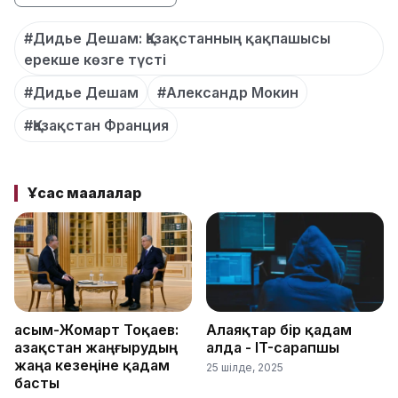
#Дидье Дешам: Қазақстанның қақпашысы
ерекше көзге түсті
#Дидье Дешам
#Александр Мокин
#Қазақстан Франция
Ұқсас мақалалар
Қасым-Жомарт Тоқаев:
Алаяқтар бір қадам
Қазақстан жаңғырудың
алда - IT-сарапшы
жаңа кезеңіне қадам
25 шілде, 2025
басты