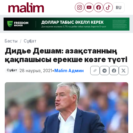
RU
Басты
Сұқбат
Дидье Дешам: Қазақстанның
қақпашысы ерекше көзге түсті
28 наурыз, 2021
•
Malim Админ
Сұқбат