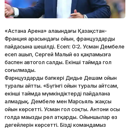
«Астана Арена» алаңындағы Қазақстан-
Франция арасындағы ойын, француздардың
пайдасына шешілді. Есеп: 0:2. Усман Дембеле
есеп ашып, Сергей Малый өз қақпамызға
баспен автогол салды. Екінші таймда гол
соғылмады.
Фарнцуздардың бапкері Дидье Дешам ойын
туралы айтты. «Бүгінгі ойын туралы айтсам,
екінші таймда мүмкіндіктерді пайдалана
алмадық. Дембеле мен Марсьяль жақсы
ойын көрсетті. Усман гол соқты. Антони осы
голда маңызды рөл атқарды. Ойыншылар өз
деңгейлерін көрсетті. Біздің командамыз