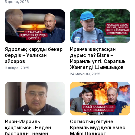
5 қаңтар, 2026
Ядролық қаруды бекер
Иранға жақтасқан
бердік – Уәлихан
дұрыс па? Бізге –
Қайсаров
Израиль үлгі. Сарапшы
Жангелді Шымшықов
3 шілде, 2025
24 маусым, 2025
Иран-Израиль
Соғыстың бітуіне
қақтығысы. Неден
Кремль мүдделі емес.
басталды, немен
Malim.Подкаст