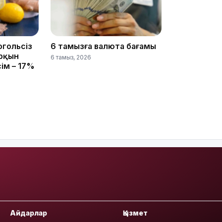
огольсіз
6 тамызға валюта бағамы
10:25
арқын
6 тамыз, 2026
сім – 17%
10:05
Айдарлар
Қызмет