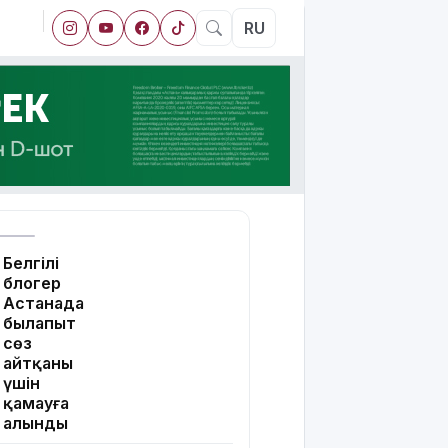
RU
Белгілі
блогер
Астанада
былапыт
сөз
айтқаны
үшін
қамауға
алынды