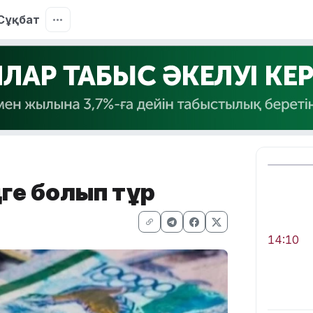
Сұқбат
ге болып тұр
14:10