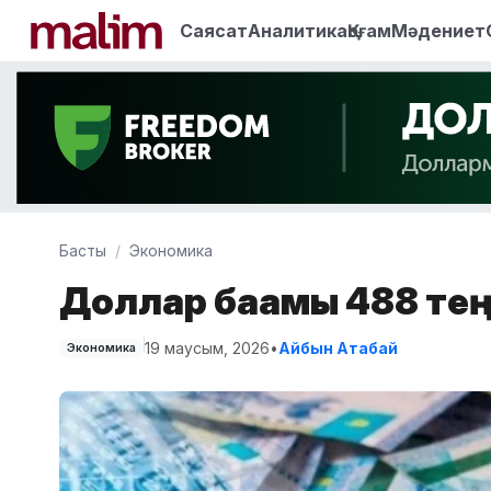
Саясат
Аналитика
Қоғам
Мәдениет
Басты
Экономика
Доллар бағамы 488 тең
19 маусым, 2026
•
Айбын Атабай
Экономика