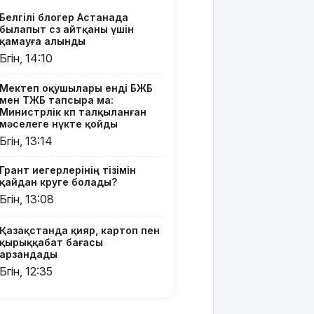
картоп пен
Белгілі блогер Астанада
қырыққабат
былапыт сөз айтқаны үшін
бағасы
қамауға алынды
арзандады
Бүгін, 14:10
Ерекше
Мектеп оқушылары енді БЖБ
тренд:
мен ТЖБ тапсыра ма:
жастар
Министрлік көп талқыланған
алкоголь
мәселеге нүкте қойды
сатып
Бүгін, 13:14
алып,
көшеде
Грант иегерлерінің тізімін
төгіп
қайдан көруге болады?
жатыр
Бүгін, 13:08
Қытай
Қазақстанда қияр, картоп пен
экспорты
қырыққабат бағасы
болжамдағыдай
арзандады
болмады
Бүгін, 12:35
Атырауда
балабақша