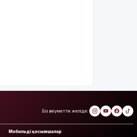
болған
Жапонияда
жойқын
тайфун:
жүздеген
рейс
тоқтатылды
Испанияның
Сеута
қаласына
өтуге
әрекеттенген
100-ге
жуық
мигрант
қаза тапты
Біз әлеуметтік желіде:
14
қыркүйектен
Мобильді қосымшалар
бастап