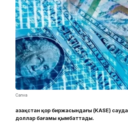
Canva
Қазақстан қор биржасындағы (KASE) сау
доллар бағамы қымбаттады.