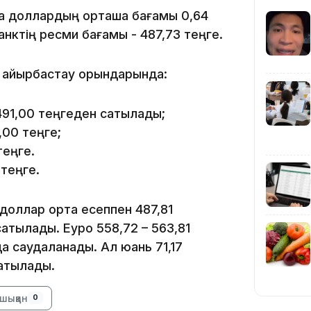
12:35
ша доллардың орташа бағамы 0,64
анктің ресми бағамы - 487,73 теңге.
а айырбастау орындарында:
491,00 теңгеден сатылады;
,00 теңге;
12:17
теңге.
 теңге.
доллар орта есеппен 487,81
атылады. Еуро 558,72 – 563,81
11:23
да саудаланады. Ал юань 71,17
сатылады.
шыққан
0