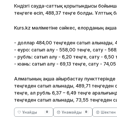
Күндізгі сауда-саттық қорытындысы бойын
теңгеге өсіп, 488,37 теңге болды. Ұлттық б
Kurs.kz мәліметіне сәйкес, елорданың ақш
- доллар 484,00 теңгеден сатып алынады, 
- еуро: сатып алу - 558,00 теңге, сату - 568
- рубль: сатып алу - 6,20 теңге, сату - 6,50 
- юань: сатып алу - 69,13 теңге, сату - 74,05
Алматының ақша айырбастау пункттерінде 
теңгеден сатып алынады, 489,71 теңгеден с
теңге, ал рубль 6,37 – 6,49 теңге аралығын
теңгеден сатып алынады, 73,55 теңгеден 
🤍 Ұнайды
😞 Ұнамайды
😡 Шектен 
0
0