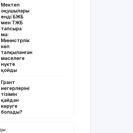
Мектеп
оқушылары
енді БЖБ
мен ТЖБ
тапсыра
ма:
Министрлік
көп
талқыланған
мәселеге
нүкте
қойды
Грант
иегерлерінің
тізімін
қайдан
көруге
болады?
Қазақстанда
лды
қияр,