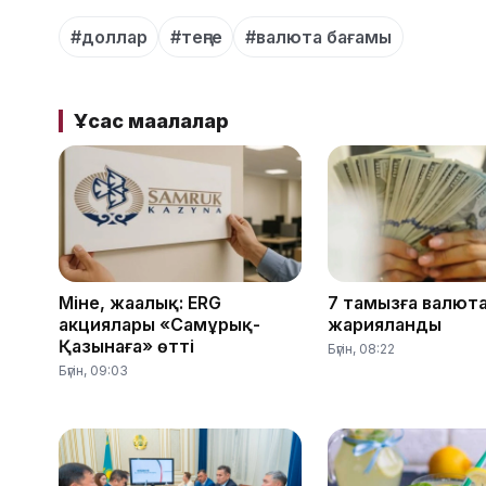
#доллар
#теңге
#валюта бағамы
Ұқсас мақалалар
Міне, жаңалық: ERG
7 тамызға валют
акциялары «Самұрық-
жарияланды
Қазынаға» өтті
Бүгін, 08:22
Бүгін, 09:03