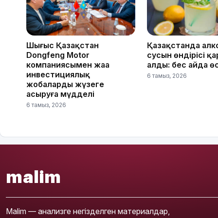
Шығыс Қазақстан
Қазақстанда алк
Dongfeng Motor
сусын өндірісі қ
компаниясымен жаңа
алды: бес айда ө
инвестициялық
6 тамыз, 2026
жобаларды жүзеге
асыруға мүдделі
6 тамыз, 2026
malim
Malim — анализге негізделген материалдар,