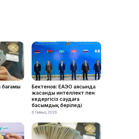
11:20
10:53
а бағамы
Бектенов: ЕАЭО аясында
жасанды интеллект пен
кедергісіз саудаға
басымдық беріледі
6 тамыз, 2026
10:35