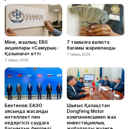
Міне, жаңалық: ERG
7 тамызға валюта
акциялары «Самұрық-
бағамы жарияланды
Қазынаға» өтті
7 тамыз, 2026
7 тамыз, 2026
Бектенов: ЕАЭО
Шығыс Қазақстан
аясында жасанды
Dongfeng Motor
интеллект пен
компаниясымен жаңа
кедергісіз саудаға
инвестициялық
басымдық беріледі
жобаларды жүзеге