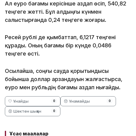
Ал еуро бағамы керісінше аздап өсіп, 540,82
теңгеге жетті. Бұл алдыңғы күнмен
салыстырғанда 0,24 теңгеге жоғары.
Ресей рублі де қымбаттап, 6,1217 теңгені
құрады. Оның бағамы бір күнде 0,0486
теңгеге өсті.
Осылайша, соңғы сауда қорытындысы
бойынша доллар арзандауын жалғастырса,
еуро мен рубльдің бағамы аздап нығайды.
🤍 Ұнайды
😞 Ұнамайды
0
0
😡 Шектен шыққан
0
Ұқсас мақалалар