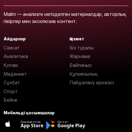
Malim — анализге негізделген материалдар, авторлық
пікірлер мен эксклюзив контент.
Айдарлар
Қызмет
Саясат
Біз туралы
Аналитика
Жарнама
Қоғам
Байланыс
Мәдениет
Құпиялылық
Сұхбат
Пайдалану ережесі
Спорт
Бейне
Мобильді қосымшалар
Download on the
Get it on
App Store
Google Play