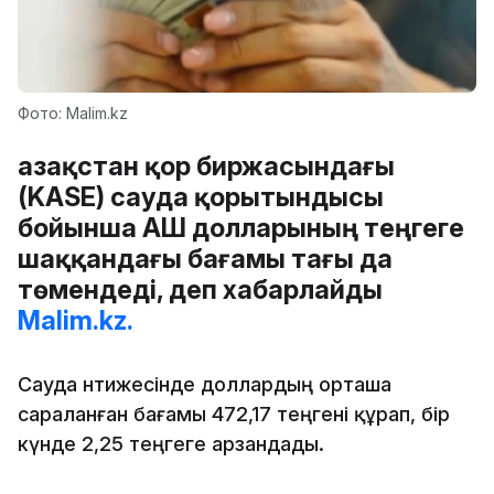
Фото: Malim.kz
Қазақстан қор биржасындағы
(KASE) сауда қорытындысы
бойынша АҚШ долларының теңгеге
шаққандағы бағамы тағы да
төмендеді, деп хабарлайды
Malim.kz.
Сауда нәтижесінде доллардың орташа
сараланған бағамы 472,17 теңгені құрап, бір
күнде 2,25 теңгеге арзандады.