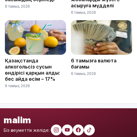
асыруға мүдделі
6 тамыз, 2026
6 тамыз, 2026
Қазақстанда
6 тамызға валюта
алкогольсіз сусын
бағамы
өндірісі қарқын алды:
6 тамыз, 2026
бес айда өсім – 17%
6 тамыз, 2026
malim
Біз әлеуметтік желіде: