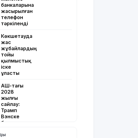
банкаларына
жасырылған
телефон
тәркіленді
Көкшетауда
жас
жұбайлардың
тойы
қылмыстық
іске
ұласты
АҚШ-тағы
2028
жылғы
сайлау:
Трамп
Вэнске
басымдық
бере
лды
бастады