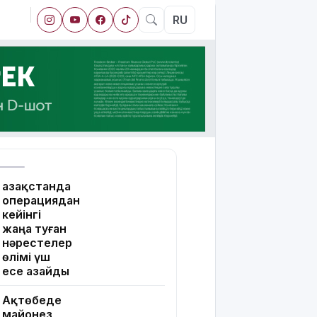
RU
Қазақстанда
операциядан
кейінгі
жаңа туған
нәрестелер
өлімі үш
есе азайды
Ақтөбеде
майонез