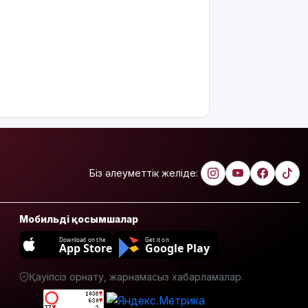
жазбаша
түсіндіріледі
Бектенов:
ЕАЭО
аясында
жасанды
интеллект
пен
кедергісіз
саудаға
басымдық
Біз әлеуметтік желіде:
беріледі
Қосшылық
Мобильді қосымшалар
тұрғын
«емшіге» 9
Download on the
Get it on
App Store
Google Play
млн
теңгеге
жуық ақша
Қауіпсіз орнату, жарнамасыз хабарламалар.
аударған