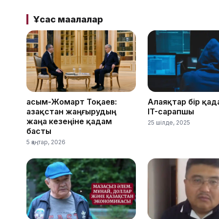
Ұқсас мақалалар
Қасым-Жомарт Тоқаев:
Алаяқтар бір қад
Қазақстан жаңғырудың
IT-сарапшы
жаңа кезеңіне қадам
25 шілде, 2025
басты
5 қаңтар, 2026