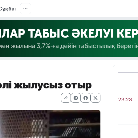
Сұқбат
 әлі жылусыз отыр
23:23