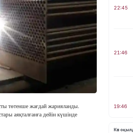
22:45
21:46
ысты төтенше жағдай жарияланды.
19:46
тары аяқталғанға дейін күшінде
Көп оқы