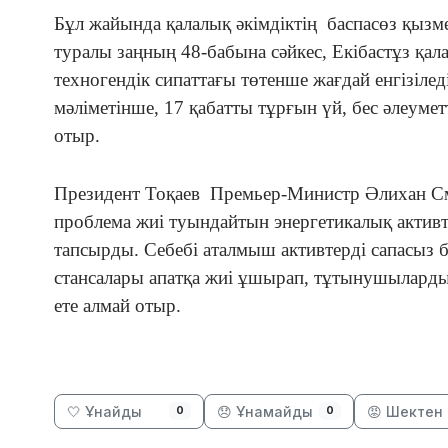
Бұл жайында қалалық әкімдіктің баспасөз қызме
туралы заңның 48-бабына сәйкес, Екібастұз қал
техногендік сипаттағы төтенше жағдай енгізілед
мәліметінше, 17 қабатты тұрғын үй, бес әлеуме
отыр.
Президент Тоқаев Премьер-Министр Әлихан См
проблема жиі туындайтын энергетикалық активт
тапсырды. Себебі аталмыш активтерді сапасыз 
стансалары апатқа жиі ұшырап, тұтынушыларды 
ете алмай отыр.
🤍 Ұнайды
😞 Ұнамайды
😡 Шектен 
0
0