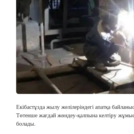
Екібастұзда жылу желілеріндегі апатқа байлан
Төтенше жағдай жөндеу-қалпына келтіру жұмыс
болады.