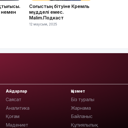
қтығысы.
Соғыстың бітуіне Кремль
 немен
мүдделі емес.
Malim.Подкаст
12 маусым, 2025
17:17
Айдарлар
Қызмет
Саясат
Біз туралы
16:37
Аналитика
Жарнама
Қоғам
Байланыс
Мәдениет
Құпиялылық