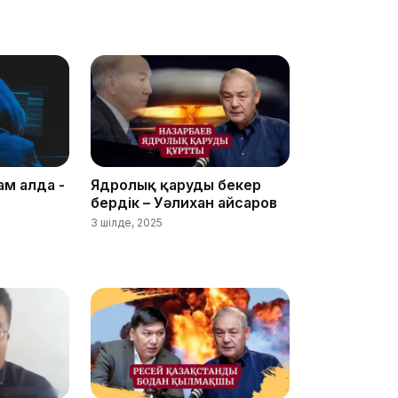
19:09
18:50
ам алда -
Ядролық қаруды бекер
бердік – Уәлихан Қайсаров
3 шілде, 2025
17:33