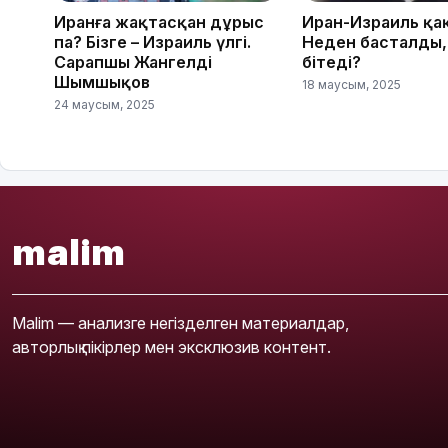
Иранға жақтасқан дұрыс
Иран-Израиль қа
па? Бізге – Израиль үлгі.
Неден басталды,
Сарапшы Жангелді
бітеді?
Шымшықов
18 маусым, 2025
24 маусым, 2025
malim
Malim — анализге негізделген материалдар,
авторлық пікірлер мен эксклюзив контент.