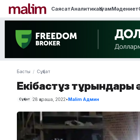
Саясат
Аналитика
Қоғам
Мәдениет
Басты
Сұқбат
Екібастұз тұрғындары
28 қараша, 2022
•
Malim Админ
Сұқбат