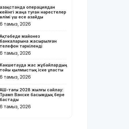
Қазақстанда операциядан
Онлайн-
кейінгі жаңа туған нәрестелер
казиноны
өлімі үш есе азайды
жарнамалаған
6 тамыз, 2026
Қайсар
Хамза 7
Ақтөбеде майонез
жылға
банкаларына жасырылған
сотталуы
телефон тәркіленді
мүмкін
6 тамыз, 2026
Қызылорда
Көкшетауда жас жұбайлардың
облысында
тойы қылмыстық іске ұласты
жылына 6
6 тамыз, 2026
мың тонна
өнім
өндіретін
АҚШ-тағы 2028 жылғы сайлау:
Трамп Вэнске басымдық бере
құс
бастады
фабрикасы
6 тамыз, 2026
ашылды
Балағат
сөздер