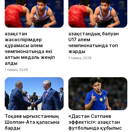
Қазақстан
Қазақстандық балуан
жасөспірімдер
U17 әлем
құрамасы әлем
чемпионатында топ
чемпионатында екі
жарды
алтын медаль жеңіп
1 тамыз, 2026
алды
1 тамыз, 2026
Тоқаев Қырғызстанның
«Дастан Сатпаев
Шолпан-Ата қаласына
эффектісі»: Қазақстан
барды
футболында құбылыс