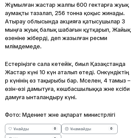
Жұмылған жастар жалпы 600 гектарға жуық
аумақты тазалап, 256 тонна қоқыс жинады.
Атырау облысында акцияға қатысушылар 3
мыңға жуық балық шабағын құтқарып, Жайық
өзеніне жіберді, деп жазылған ресми
мәлімдемеде.
Естеріңізге сала кетейік, биыл Қазақстанда
Жастар күні 10 күн аталып өтеді. Онкүндіктің
әр күнінің өз тақырыбы бар. Мәселен, 4 тамыз –
өзін-өзі дамытуға, көшбасшылыққа және кәсіби
дамуға ынталандыру күні.
Фото: Мәдениет және ақпарат министрлігі
🤍 Ұнайды
😞 Ұнамайды
0
0