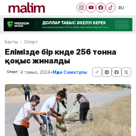
RU
Басты
Спорт
Елімізде бір күнде 256 тонна
қоқыс жиналды
4 тамыз, 2024
•
Мәди Саматұлы
Спорт