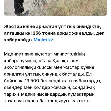
Жастар күніне арналған ұлттық онкүндіктің
алғашқы күні 256 тонна қоқыс жиналды, деп
хабарлайды
Malim.kz.
Мәдениет және ақпарат министрлігінің
хабарлауынша, «Таза Қазақстан»
экологиялық акциясы мен жастар күніне
арналған ұлттық онкүндік басталды. Ел
бойынша 13 500 белсенді жас саябақтарды,
өзендер мен көлдер жағасын, сондай-ақ
тарихи-мәдени нысандардың аумақтарын
тазалауға және абаттандыруға қатысты.