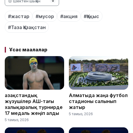
😡 Шектен шыққан
0
#жастар
#мусор
#акция
#Қоқыс
#Таза Қазақстан
Ұқсас мақалалар
Қазақстандық
Алматыда жаңа футбол
жүзушілер АҚШ-тағы
стадионы салынып
халықаралық турнирде
жатыр
17 медаль жеңіп алды
5 тамыз, 2026
5 тамыз, 2026