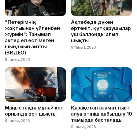
"Пәтерімнің
Ақтөбеде дүкен
жоқтығынан үйленбей
өртеніп, құтқарушылар
жүрмін": Танымал
үш баллонды алып
актер ел естімеген
шықты
шындығын айтты
9 тамыз, 2026
(ВИДЕО)
9 тамыз, 2026
Маңғыстауда мұнай кен
Қазақстан азаматтығын
орнында өрт шықты
алуға өтініш қабылдау 10
тамызда басталады
9 тамыз, 2026
9 тамыз, 2026