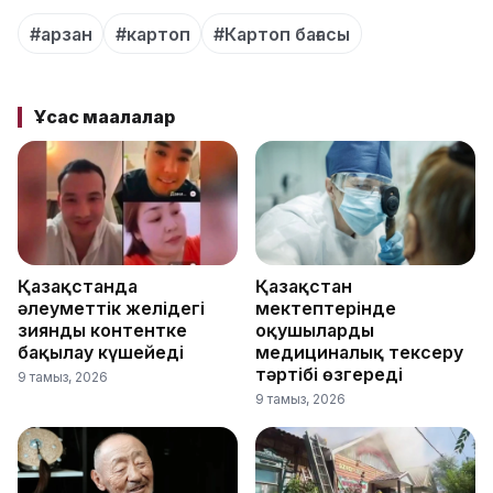
#арзан
#картоп
#Картоп бағасы
Ұқсас мақалалар
Қазақстанда
Қазақстан
әлеуметтік желідегі
мектептерінде
зиянды контентке
оқушыларды
бақылау күшейеді
медициналық тексеру
тәртібі өзгереді
9 тамыз, 2026
9 тамыз, 2026