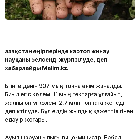
Қазақстан өңірлерінде картоп жинау
науқаны белсенді жүргізілуде, деп
хабарлайды Malim.kz.
Бүгінге дейін 907 мың тонна өнім жиналды.
Биыл егіс көлемі 11 мың гектарға ұлғайып,
жалпы өнім көлемі 2,7 млн тоннаға жетеді
деп күтілуде. Бұл елдің жылдық қажеттілігінен
едәуір жоғары.
Ауыл шаруашылығы вице-министрі Ербол