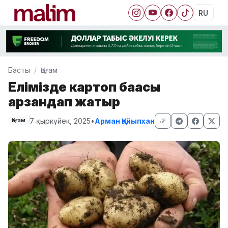
RU
Басты
Қоғам
Елімізде картоп бағасы
арзандап жатыр
7 қыркүйек, 2025
•
Арман Қайыпхан
Қоғам