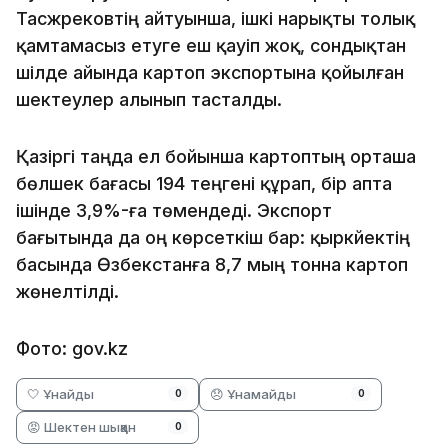
Тасжүрековтің айтуынша, ішкі нарықты толық
қамтамасыз етуге еш қауіп жоқ, сондықтан
шілде айында картоп экспортына қойылған
шектеулер алынып тасталды.
Қазіргі таңда ел бойынша картоптың орташа
бөлшек бағасы 194 теңгені құрап, бір апта
ішінде 3,9%-ға төмендеді. Экспорт
бағытында да оң көрсеткіш бар: қыркүйектің
басында Өзбекстанға 8,7 мың тонна картоп
жөнелтілді.
Фото: gov.kz
🤍 Ұнайды
😞 Ұнамайды
0
0
😡 Шектен шыққан
0