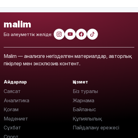
malim
Біз әлеуметтік желіде:
Malim — анализге негізделген материалдар, авторлық
пікірлер мен эксклюзив контент.
Айдарлар
Қызмет
Саясат
Біз туралы
Аналитика
Жарнама
Қоғам
Байланыс
Мәдениет
Құпиялылық
Сұхбат
Пайдалану ережесі
Спорт