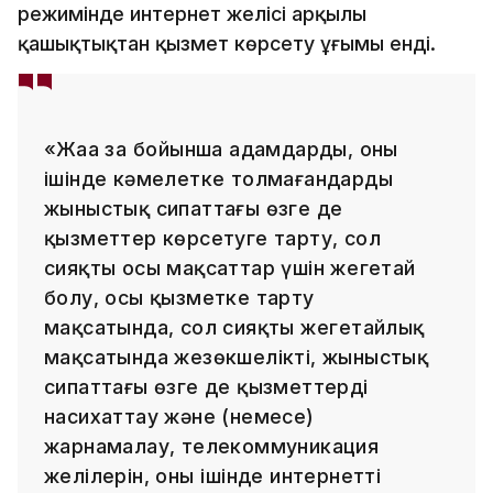
режимінде интернет желісі арқылы
қашықтықтан қызмет көрсету ұғымы енді.
«Жаңа заң бойынша адамдарды, оның
ішінде кәмелетке толмағандарды
жыныстық сипаттағы өзге де
қызметтер көрсетуге тарту, сол
сияқты осы мақсаттар үшін жеңгетай
болу, осы қызметке тарту
мақсатында, сол сияқты жеңгетайлық
мақсатында жезөкшелікті, жыныстық
сипаттағы өзге де қызметтерді
насихаттау және (немесе)
жарнамалау, телекоммуникация
желілерін, оның ішінде интернетті