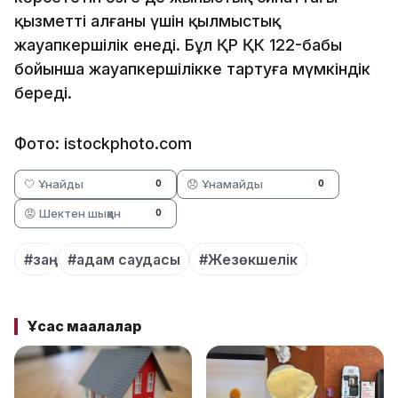
қызметті алғаны үшін қылмыстық
жауапкершілік енеді. Бұл ҚР ҚК 122-бабы
бойынша жауапкершілікке тартуға мүмкіндік
береді.
Фото: istockphoto.com
🤍 Ұнайды
😞 Ұнамайды
0
0
😡 Шектен шыққан
0
#заң
#адам саудасы
#Жезөкшелік
Ұқсас мақалалар