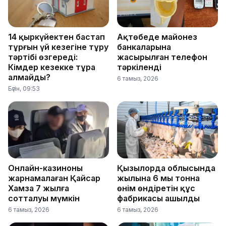
14 қыркүйектен бастап
Ақтөбеде майонез
тұрғын үй кезегіне тұру
банкаларына
тәртібі өзгереді:
жасырылған телефон
Кімдер кезекке тұра
тәркіленді
алмайды?
6 тамыз, 2026
Бүгін, 09:53
Онлайн-казиноны
Қызылорда облысында
жарнамалаған Қайсар
жылына 6 мың тонна
Хамза 7 жылға
өнім өндіретін құс
сотталуы мүмкін
фабрикасы ашылды
6 тамыз, 2026
6 тамыз, 2026