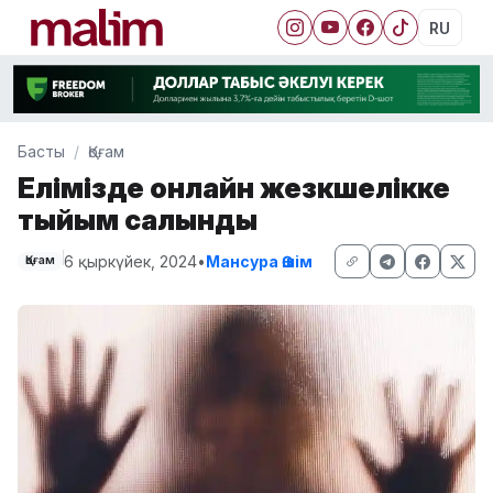
RU
Басты
Қоғам
Елімізде онлайн жезөкшелікке
тыйым салынды
6 қыркүйек, 2024
•
Мансура Әшім
Қоғам