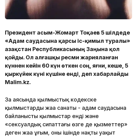
Президент Қасым-Жомарт Тоқаев 5 шілдеде
«Адам саудасына қарсы іс-қимыл туралы»
Қазақстан Республикасының Заңына қол
қойды. Ол алғашқы ресми жарияланған
күннен кейін 60 күн өткен соң, яғни, кеше, 5
қыркүйек күні күшіне енді, деп хабарлайды
Malim.kz.
Заң аясында қылмыстық кодекске
қылмыстардың жаңа санаты - адам саудасына
байланысты қылмыстар енді және
«сексуалдық сипаттағы өзге де қызметтер»
деген жаңа ұғым, оның ішінде нақты уақыт