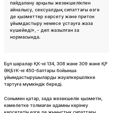
пайдалану арқылы жезөкшелікпен
айналысу, сексуалдық сипаттағы өзге
де қызметтер көрсету және притон
ұйымдастыру немесе ұстауға жаза
күшейеді», - деп жазылған заң
нормасында.
Бұл шаралар ҚК-нің 134, 308 және 309 және ҚР
ӘҚБтК-нің 450-баптары бойынша
ұйымдастырушыларды жауапкершілікке
тартуға мүмкіндік береді.
Сонымен қатар, заңда жезөкшелік қызметін,
кәмелетке толмаған адамның көрінеу
көрсететін өзге де жыныстық сипаттағы