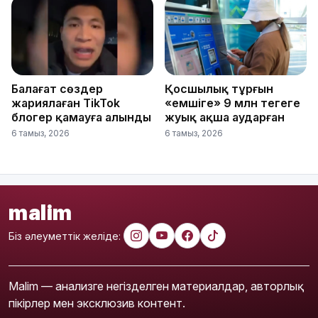
Балағат сөздер
Қосшылық тұрғын
жариялаған TikTok
«емшіге» 9 млн теңгеге
блогер қамауға алынды
жуық ақша аударған
6 тамыз, 2026
6 тамыз, 2026
malim
Біз әлеуметтік желіде:
Malim — анализге негізделген материалдар, авторлық
пікірлер мен эксклюзив контент.