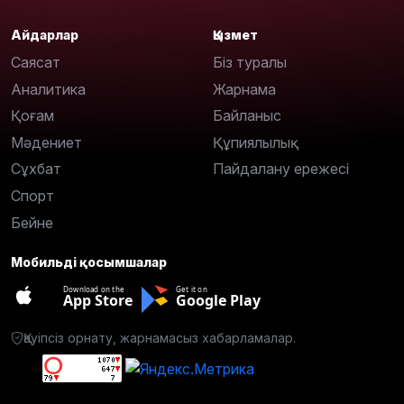
Айдарлар
Қызмет
Саясат
Біз туралы
Аналитика
Жарнама
Қоғам
Байланыс
Мәдениет
Құпиялылық
Сұхбат
Пайдалану ережесі
Спорт
Бейне
Мобильді қосымшалар
Download on the
Get it on
App Store
Google Play
Қауіпсіз орнату, жарнамасыз хабарламалар.