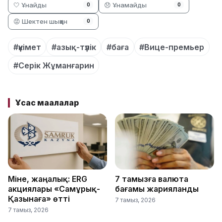
🤍 Ұнайды
😞 Ұнамайды
0
0
😡 Шектен шыққан
0
#үкімет
#азық-түлік
#баға
#Вице-премьер
#Серік Жұманғарин
Ұқсас мақалалар
Міне, жаңалық: ERG
7 тамызға валюта
акциялары «Самұрық-
бағамы жарияланды
Қазынаға» өтті
7 тамыз, 2026
7 тамыз, 2026