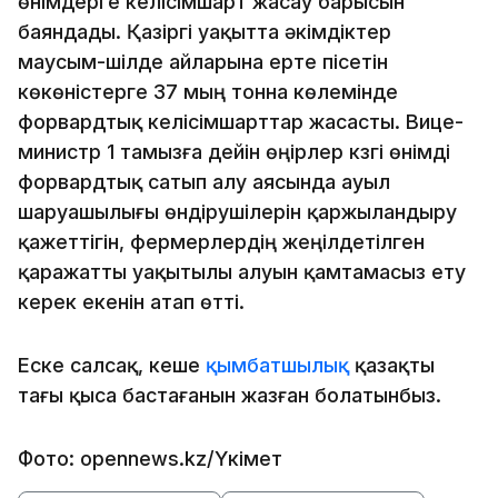
өнімдерге келісімшарт жасау барысын
баяндады. Қазіргі уақытта әкімдіктер
маусым-шілде айларына ерте пісетін
көкөністерге 37 мың тонна көлемінде
форвардтық келісімшарттар жасасты. Вице-
министр 1 тамызға дейін өңірлер күзгі өнімді
форвардтық сатып алу аясында ауыл
шаруашылығы өндірушілерін қаржыландыру
қажеттігін, фермерлердің жеңілдетілген
қаражатты уақытылы алуын қамтамасыз ету
керек екенін атап өтті.
Еске салсақ, кеше
қымбатшылық
қазақты
тағы қыса бастағанын жазған болатынбыз.
Фото: opennews.kz/Үкімет