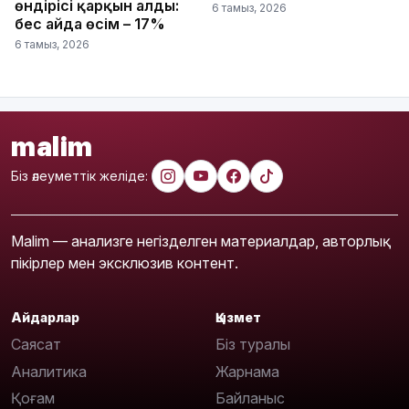
өндірісі қарқын алды:
6 тамыз, 2026
бес айда өсім – 17%
6 тамыз, 2026
malim
Біз әлеуметтік желіде:
Malim — анализге негізделген материалдар, авторлық
пікірлер мен эксклюзив контент.
Айдарлар
Қызмет
Саясат
Біз туралы
Аналитика
Жарнама
Қоғам
Байланыс