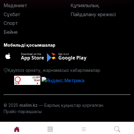
Мәдениет
Құпиялылық
Сұхбат
Пайдалану ережесі
Спорт
Бейне
Мобильді қосымшалар
Download on the
Get it on
App Store
Google Play
Қауіпсіз орнату, жарнамасыз хабарламалар.
© 2025
malim.kz
— Барлық құқықтар қорғалған.
Прайс-парақшасы