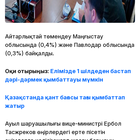
Айтарлықтай төмендеу Маңғыстау
облысында (0,4%) және Павлодар облысында
(0,3%) байқалды.
Оқи отырыңыз:
Елімізде 1 шілдеден бастап
дәрі-дәрмек қымбаттауы мүмкін
Қазақстанда қант бағасы тағы қымбаттап
жатыр
Ауыл шаруашылығы вице-министрі Ербол
Тасжүреков өңірлердегі ерте пісетін