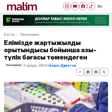
RU
Басты
Экономика
Елімізде жартыжылдық
қорытындысы бойынша азық-
түлік бағасы төмендеген
2 шілде, 2024
•
Берік Дәулетов
Экономика