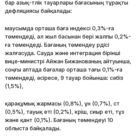
бар азық-түлік тауарлары бағасының тұрақты
дефляциясы байқалады:
маусымда орташа баға индексі 0,3%-ға
төмендеді, ал жыл басынан бері жалпы 0,2%-
ға төмендеді. Бағаның төмендеу үрдісі
жалғасуда. Сауда және интеграция бірінші
вице-министрі Айжан Бижанованың айтуынша,
соңғы аптада бағалар орташа тағы 0,1%-ға
төмендеді, әсіресе, 9 тауар бойынша: сәбіз
(1,5%),
қарақұмық жармасы (0,8%), ұн (0,7%), сүт
(0,5%), тауық еті (0,2%), күріш, сиыр еті, тұз
және қант (0,1%). Бағаның төмендеуі 10
облыста байқалады.