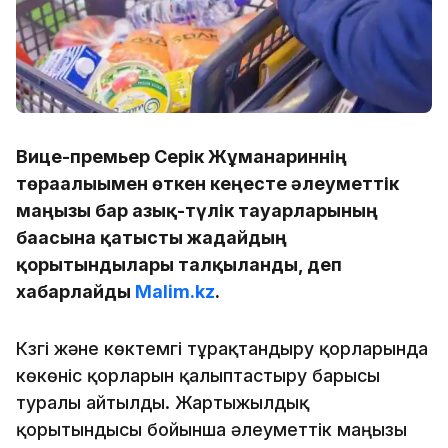
Вице-премьер Серік Жұманғариннің
төрағалығымен өткен кеңесте әлеуметтік
маңызы бар азық-түлік тауарларының
бағасына қатысты жағдайдың
қорытындылары талқыланды, деп
хабарлайды
Malim.kz
.
Күзгі және көктемгі тұрақтандыру қорларында
көкөніс қорларын қалыптастыру барысы
туралы айтылды. Жартыжылдық
қорытындысы бойынша әлеуметтік маңызы