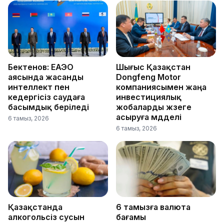
Бектенов: ЕАЭО
Шығыс Қазақстан
аясында жасанды
Dongfeng Motor
интеллект пен
компаниясымен жаңа
кедергісіз саудаға
инвестициялық
басымдық беріледі
жобаларды жүзеге
асыруға мүдделі
6 тамыз, 2026
6 тамыз, 2026
Қазақстанда
6 тамызға валюта
алкогольсіз сусын
бағамы