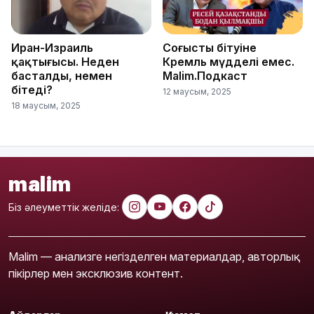
Иран-Израиль
Соғыстың бітуіне
қақтығысы. Неден
Кремль мүдделі емес.
басталды, немен
Malim.Подкаст
бітеді?
12 маусым, 2025
18 маусым, 2025
malim
Біз әлеуметтік желіде:
Malim — анализге негізделген материалдар, авторлық
пікірлер мен эксклюзив контент.