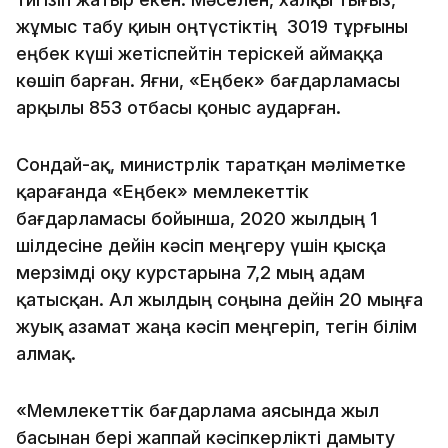
жұмыс табу қиын оңтүстіктің 3019 тұрғыны
еңбек күші жетіспейтін теріскей аймаққа
көшіп барған. Яғни, «Еңбек» бағдарламасы
арқылы 853 отбасы қоныс аударған.
Сондай-ақ, министрлік таратқан мәліметке
қарағанда «Еңбек» мемлекеттік
бағдарламасы бойынша, 2020 жылдың 1
шілдесіне дейін кәсіп меңгеру үшін қысқа
мерзімді оқу курстарына 7,2 мың адам
қатысқан. Ал жылдың соңына дейін 20 мыңға
жуық азамат жаңа кәсіп меңгеріп, тегін білім
алмақ.
«Мемлекеттік бағдарлама аясында жыл
басынан бері жаппай кәсіпкерлікті дамыту