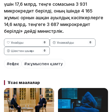
үшін 17,6 млрд. теңге сомасына 3 931
микрокредит берілді, оның ішінде 4 165
жұмыс орнын ашқан ауылдық кәсіпкерлерге
14,6 млрд. теңгеге 3 687 микрокредит
берілді» дейді министрлік.
🤍 Ұнайды
😞 Ұнамайды
0
0
😡 Шектен шыққан
0
#еңбек
#жұмыспен қамту
Ұқсас мақалалар