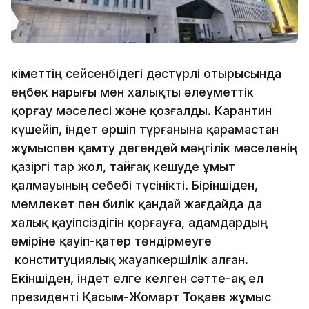
Үкіметтің сейсенбідегі дәстүрлі отырысында
еңбек нарығы мен халықты әлеуметтік
қорғау мәселесі және қозғалды. Карантин
күшейіп, індет өршіп тұрғанына қарамастан
жұмыспен қамту дегендей мәңгілік мәселенің
қазіргі тар жол, тайғақ кешуде ұмыт
қалмауының себебі түсінікті. Біріншіден,
мемлекет пен билік қандай жағдайда да
халық қауіпсіздігін қорғауға, адамдардың
өміріне қауіп-қатер төндірмеуге
конституциялық жауапкершілік алған.
Екіншіден, індет елге келген сәтте-ақ ел
президенті Қасым-Жомарт Тоқаев жұмыс