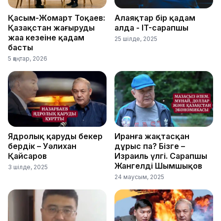
Қасым-Жомарт Тоқаев:
Алаяқтар бір қадам
Қазақстан жаңғырудың
алда - IT-сарапшы
жаңа кезеңіне қадам
25 шілде, 2025
басты
5 қаңтар, 2026
Ядролық қаруды бекер
Иранға жақтасқан
бердік – Уәлихан
дұрыс па? Бізге –
Қайсаров
Израиль үлгі. Сарапшы
Жангелді Шымшықов
3 шілде, 2025
24 маусым, 2025