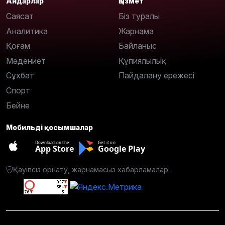
Айдарлар
Қызмет
Саясат
Біз туралы
Аналитика
Жарнама
Қоғам
Байланыс
Мәдениет
Құпиялылық
Сұхбат
Пайдалану ережесі
Спорт
Бейне
Мобильді қосымшалар
Download on the
Get it on
App Store
Google Play
Қауіпсіз орнату, жарнамасыз хабарламалар.