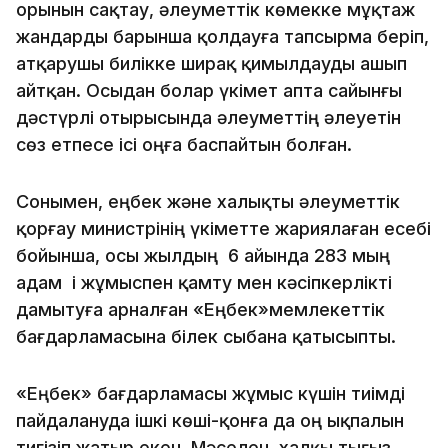
орынын сақтау, әлеуметтік көмекке мұқтаж
жандарды барынша қолдауға тапсырма беріп,
атқарушы билікке ширақ қимылдауды ашып
айтқан. Осыдан болар үкімет апта сайынғы
дәстүрлі отырысында әлеуметтің әлеуетін
сөз етпесе ісі оңға баспайтын болған.
Сонымен, еңбек және халықты әлеуметтік
қорғау министрінің үкіметте жариялаған есебі
бойынша, осы жылдың 6 айында 283 мың
адам і жұмыспен қамту мен кәсіпкерлікті
дамытуға арналған «Еңбек»мемлекеттік
бағдарламасына білек сыбана қатысыпты.
«Еңбек» бағдарламасы жұмыс күшін тиімді
пайдалануда ішкі көші-қонға да оң ықпалын
тигізіп жатыр екен. Мәселен, халқы тығыз,