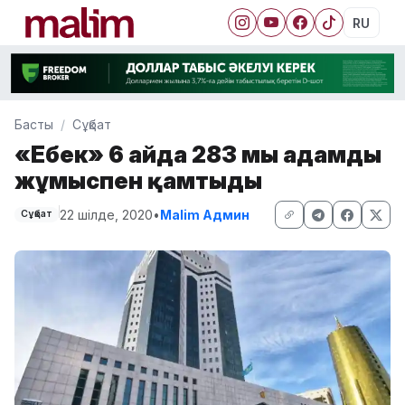
RU
Басты
Сұқбат
«Еңбек» 6 айда 283 мың адамды
жұмыспен қамтыды
22 шілде, 2020
•
Malim Админ
Сұқбат