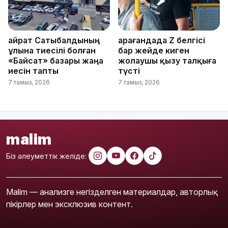
Қайрат Сатыбалдының
Қарағандада Z белгісі
ұлына тиесілі болған
бар жейде киген
«Байсат» базары жаңа
жолаушы қызу талқыға
иесін тапты
түсті
7 тамыз, 2026
7 тамыз, 2026
malim
Біз әлеуметтік желіде:
Malim — анализге негізделген материалдар, авторлық
пікірлер мен эксклюзив контент.