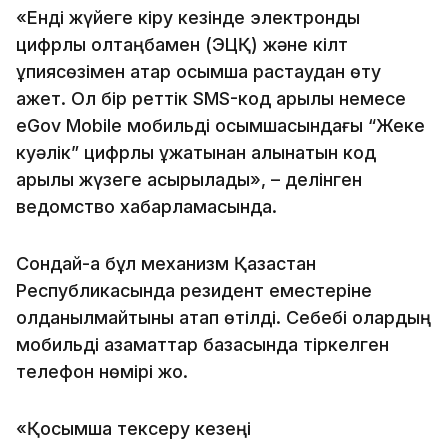
«Енді жүйеге кіру кезінде электрондық
цифрлық қолтаңбамен (ЭЦҚ) және кілт
құпиясөзімен қатар қосымша растаудан өту
қажет. Ол бір реттік SMS-код арқылы немесе
eGov Mobile мобильді қосымшасындағы “Жеке
куәлік” цифрлық құжатынан алынатын код
арқылы жүзеге асырылады», – делінген
ведомство хабарламасында.
Сондай-ақ бұл механизм Қазақстан
Республикасында резидент еместеріне
қолданылмайтыны атап өтілді. Себебі олардың
мобильді азаматтар базасында тіркелген
телефон нөмірі жоқ.
«Қосымша тексеру кезеңі