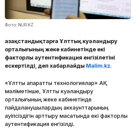
Фото: NUR.KZ
Қазақстандықтарға Ұлттық куәландыру
орталығының жеке кабинетінде екі
факторлы аутентификация енгізілетіні
ескертілді, деп хабарлайды
Malim.kz.
«Ұлттық ақпараттық технологиялар» АҚ
мәліметінше, Ұлттық куәландыру
орталығының жеке кабинетінде
пайдаланушылардың аккаунттарының
қауіпсіздігін арттыру мақсатында екі факторлы
аутентификация енгізілді.