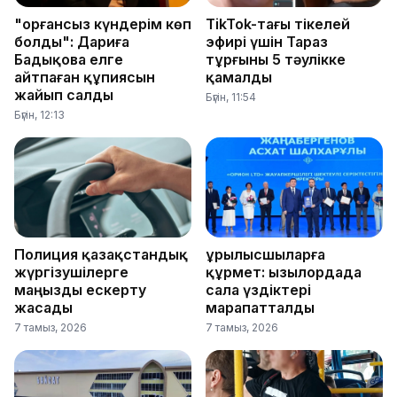
"Қорғансыз күндерім көп
TikTok-тағы тікелей
болды": Дариға
эфирі үшін Тараз
Бадықова елге
тұрғыны 5 тәулікке
айтпаған құпиясын
қамалды
жайып салды
Бүгін, 11:54
Бүгін, 12:13
Полиция қазақстандық
Құрылысшыларға
жүргізушілерге
құрмет: Қызылордада
маңызды ескерту
сала үздіктері
жасады
марапатталды
7 тамыз, 2026
7 тамыз, 2026