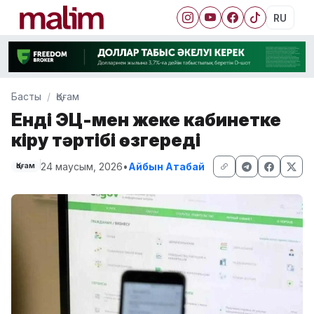
RU
Басты
Қоғам
Енді ЭЦҚ-мен жеке кабинетке
кіру тәртібі өзгереді
24 маусым, 2026
•
Айбын Атабай
Қоғам