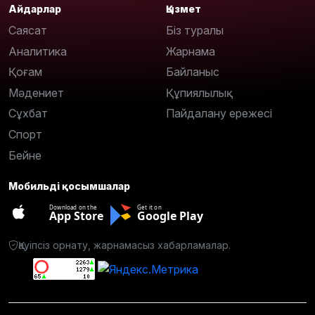
Айдарлар
Қызмет
Саясат
Біз туралы
Аналитика
Жарнама
Қоғам
Байланыс
Мәдениет
Құпиялылық
Сұхбат
Пайдалану ережесі
Спорт
Бейне
Мобильді қосымшалар
Download on the
Get it on
App Store
Google Play
Қауіпсіз орнату, жарнамасыз хабарламалар.