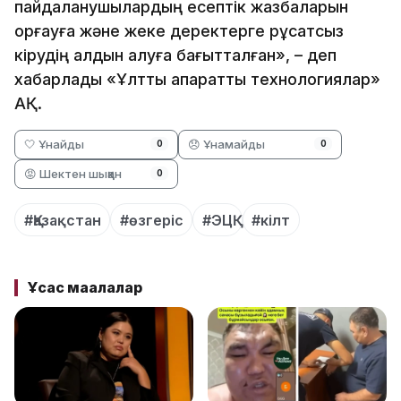
пайдаланушылардың есептік жазбаларын
қорғауға және жеке деректерге рұқсатсыз
кірудің алдын алуға бағытталған», – деп
хабарлады «Ұлттық ақпараттық технологиялар»
АҚ.
🤍 Ұнайды
😞 Ұнамайды
0
0
😡 Шектен шыққан
0
#Қазақстан
#өзгеріс
#ЭЦҚ
#кілт
Ұқсас мақалалар