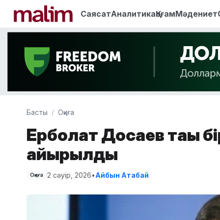
Саясат
Аналитика
Қоғам
Мәдениет
Басты
Оқиға
Ерболат Досаев тағы б
айырылды
2 сәуір, 2026
•
Айбын Атабай
Оқиға