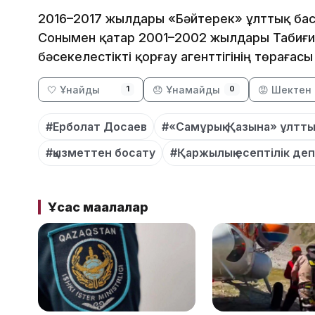
2016–2017 жылдары «Бәйтерек» ұлттық бас
Сонымен қатар 2001–2002 жылдары Табиғи
бәсекелестікті қорғау агенттігінің төрағас
🤍 Ұнайды
😞 Ұнамайды
😡 Шектен 
1
0
#Ерболат Досаев
#«Самұрық-Қазына» ұлттық 
#қызметтен босату
#Қаржылық есептілік деп
Ұқсас мақалалар