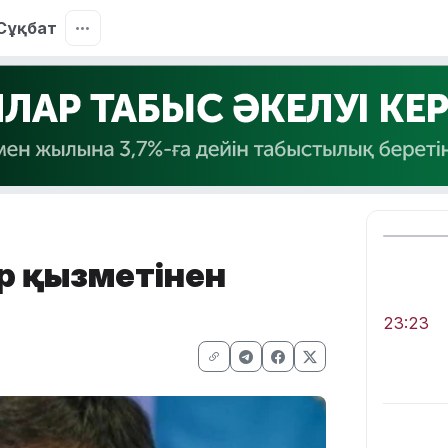
Сұқбат
ір қызметінен
23:23