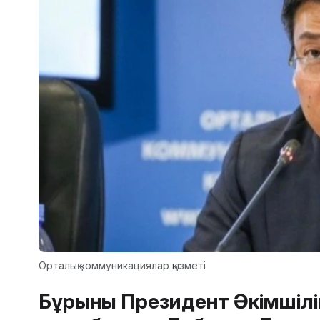
Орталық коммуникациялар қызметі
Бұрынғы Президент Әкімшіл