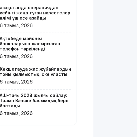
Қазақстанда операциядан
Онлайн-
кейінгі жаңа туған нәрестелер
казиноны
өлімі үш есе азайды
жарнамалаған
6 тамыз, 2026
Қайсар
Хамза 7
Ақтөбеде майонез
жылға
банкаларына жасырылған
сотталуы
телефон тәркіленді
мүмкін
6 тамыз, 2026
Қызылорда
Көкшетауда жас жұбайлардың
облысында
тойы қылмыстық іске ұласты
жылына 6
6 тамыз, 2026
мың тонна
өнім
өндіретін
АҚШ-тағы 2028 жылғы сайлау:
Трамп Вэнске басымдық бере
құс
бастады
фабрикасы
6 тамыз, 2026
ашылды
Балағат
сөздер