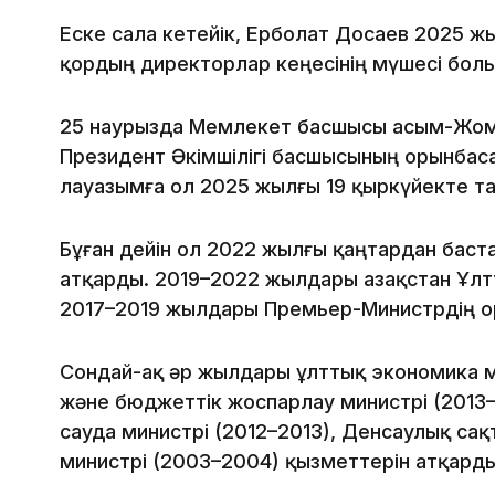
Еске сала кетейік, Ерболат Досаев 2025 
қордың директорлар кеңесінің мүшесі болы
25 наурызда Мемлекет басшысы Қасым-Жом
Президент Әкімшілігі басшысының орынба
лауазымға ол 2025 жылғы 19 қыркүйекте т
Бұған дейін ол 2022 жылғы қаңтардан баст
атқарды. 2019–2022 жылдары Қазақстан Ұлт
2017–2019 жылдары Премьер-Министрдің о
Сондай-ақ әр жылдары ұлттық экономика м
және бюджеттік жоспарлау министрі (2013
сауда министрі (2012–2013), Денсаулық сақ
министрі (2003–2004) қызметтерін атқарды