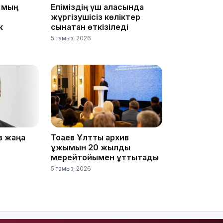
5 мың
Еліміздің үш қаласында
жүргізушісіз көліктер
16:01
к
сынақтан өткізіледі
5 тамыз, 2026
15:59
в жаңа
Тоқаев Ұлттық архив
ұжымын 20 жылдық
мерейтойымен құттықтады
5 тамыз, 2026
15:25