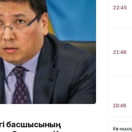
22:45
21:46
19:46
ігі басшысының
Көп оқы