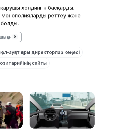
қарушы холдингін басқарды.
 монополияларды реттеу және
ы болды.
шыққан
0
17:17
әл-ауқат қоры директорлар кеңесі
озитарийінің сайты
16:37