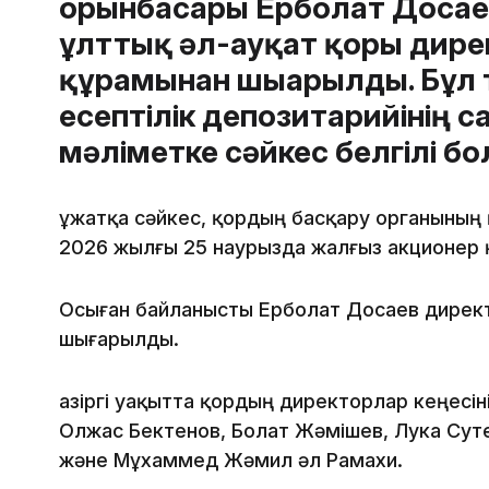
орынбасары Ерболат Доса
ұлттық әл-ауқат қоры дире
құрамынан шығарылды. Бұл
есептілік депозитарийінің 
мәліметке сәйкес белгілі бо
Құжатқа сәйкес, қордың басқару органының
2026 жылғы 25 наурызда жалғыз акционер
Осыған байланысты Ерболат Досаев директ
шығарылды.
Қазіргі уақытта қордың директорлар кеңесін
Олжас Бектенов, Болат Жәмішев, Лука Суте
және Мұхаммед Жәмил әл Рамахи.