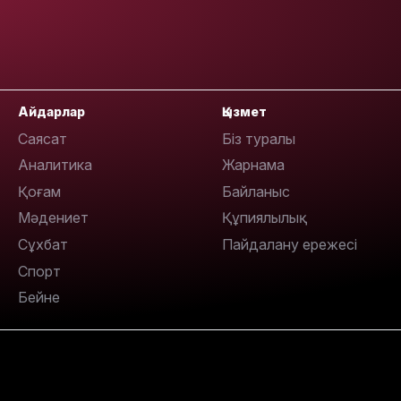
15:24
Айдарлар
Қызмет
Саясат
Біз туралы
Аналитика
Жарнама
Қоғам
Байланыс
Мәдениет
Құпиялылық
Сұхбат
Пайдалану ережесі
Спорт
14:47
Бейне