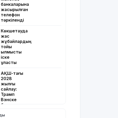
банкаларына
жасырылған
телефон
тәркіленді
Көкшетауда
жас
жұбайлардың
тойы
қылмыстық
іске
ұласты
АҚШ-тағы
2028
жылғы
сайлау:
Трамп
Вэнске
басымдық
бере
лды
бастады