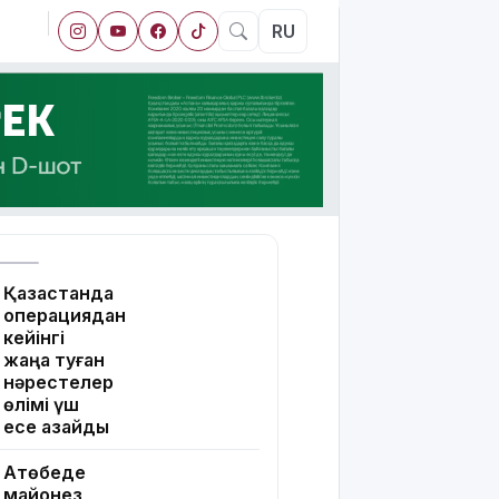
RU
Қазақстанда
операциядан
кейінгі
жаңа туған
нәрестелер
өлімі үш
есе азайды
Ақтөбеде
майонез