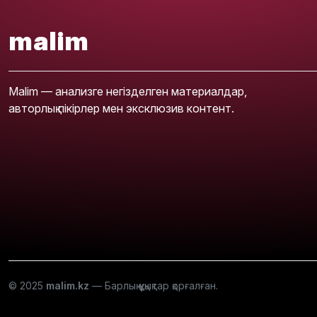
malim
Malim — анализге негізделген материалдар,
авторлық пікірлер мен эксклюзив контент.
© 2025
malim.kz
— Барлық құқықтар қорғалған.