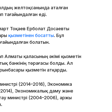
19:09
жылдың желтоқсанында аталған
п тағайындалған еді.
арт Тоқаев Ерболат Досаевты
сары
қызметінен босатты
. Бұл
ағайындалған болатын.
18:50
ап Алматы қаласының әкімі қызметін
тық банкінің төрағасы болды. Ал
рынбасары қызметін атқарды.
инистрі (2014–2016), Экономика
–2014), Экономикалық даму және
17:33
тау министрі (2004–2006), Қаржы
.