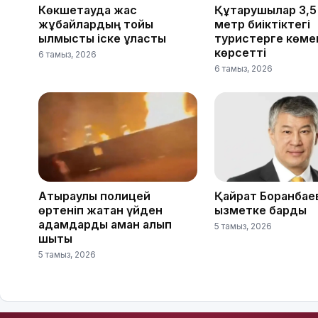
Көкшетауда жас
Құтқарушылар 3,
жұбайлардың тойы
метр биіктіктегі
қылмыстық іске ұласты
туристерге көме
көрсетті
6 тамыз, 2026
6 тамыз, 2026
Атыраулық полицей
Қайрат Боранбае
өртеніп жатқан үйден
қызметке барды
адамдарды аман алып
5 тамыз, 2026
шықты
5 тамыз, 2026