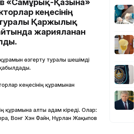
ев «Самұрық-Қазына»
кторлар кеңесінің
 туралы Қаржылық
сайтында жарияланған
19:36
лды.
 құрамын өзгерту туралы шешімді
 қабылдады.
орлар кеңесінің құрамынан
19:10
ің құрамына алты адам кіреді. Олар:
ра, Вонг Хэн Файн, Нұрлан Жақыпов