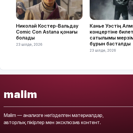
Николай Костер-Вальдау
Канье Уэстің Ал
Comic Con Astana қонағы
концертіне биле
болады
сатылымы мерзі
бұрын басталды
23 шілде, 2026
23 шілде, 2026
malim
Malim — анализге негізделген материалдар,
авторлық пікірлер мен эксклюзив контент.