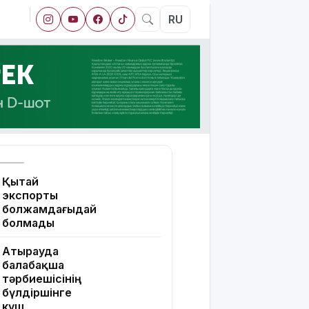
RU
Қытай
экспорты
болжамдағыдай
болмады
Атырауда
балабақша
тәрбиешісінің
бүлдіршінге
күш