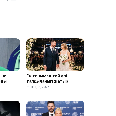
09:53
09:40
іне
Ең танымал той әлі
рды
талқыланып жатыр
30 шілде, 2026
09:40