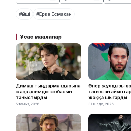
#Әнші
#Ерке Есмахан
Ұқсас мақалалар
Димаш тыңдармандарына
Өнер жұлдызы өз
жаңа әлемдік жобасын
тағылған айыпта
таныстырды
жоққа шығарды
5 тамыз, 2026
31 шілде, 2026