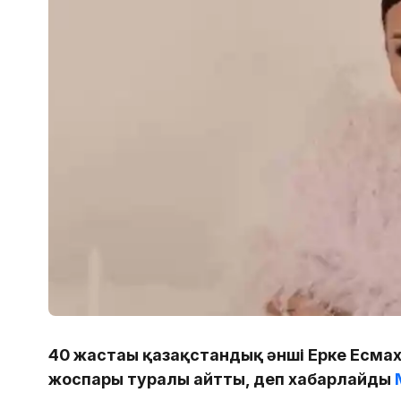
40 жастағы қазақстандық әнші Ерке Есма
жоспары туралы айтты, деп хабарлайды