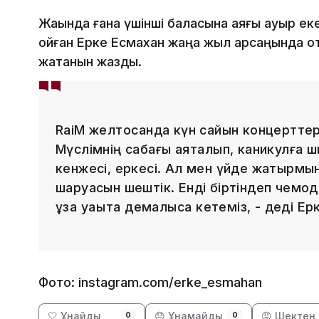
Жақында ғана үшінші баласына аяғы ауыр еке
қойған Ерке Есмахан жаңа жыл қарсаңында 
жатқанын жазды.
RaiM желтоқсанда күн сайын концертте
Мүслімнің сабағы аяқталып, каникулға шы
кенжесі, еркесі. Ал мен үйде жатырмы
шаруасын шештік. Енді біртіндеп чемо
ұзақ уақытқа демалысқа кетеміз, - деді Ер
Фото: instagram.com/erke_esmahan
🤍 Ұнайды
😞 Ұнамайды
😡 Шектен 
0
0