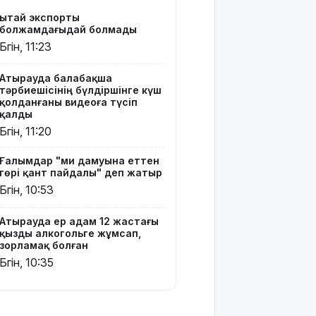
Жапонияда
Қытай экспорты
жойқын
болжамдағыдай болмады
тайфун:
Бүгін, 11:23
жүздеген
рейс
тоқтатылды
Атырауда балабақша
тәрбиешісінің бүлдіршінге күш
қолданғаны видеоға түсіп
Испанияның
қалды
Сеута
Бүгін, 11:20
қаласына
өтуге
Ғалымдар "ми дамуына еттен
әрекеттенген
гөрі қант пайдалы" деп жатыр
100-ге
Бүгін, 10:53
жуық
мигрант
қаза тапты
Атырауда ер адам 12 жастағы
қызды алкогольге жұмсап,
зорламақ болған
14
Бүгін, 10:35
қыркүйектен
бастап
тұрғын үй
кезегіне