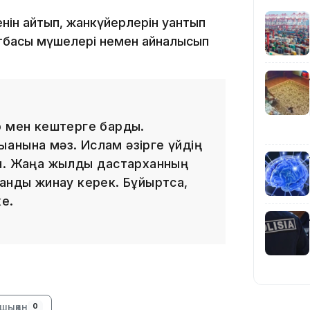
нін айтып, жанкүйерлерін қуантып
отбасы мүшелері немен айналысып
10:25
р мен кештерге барды.
ққанына мәз. Ислам әзірге үйдің
10:05
н. Жаңа жылдық дастарханның
данды жинау керек. Бұйыртса,
ке.
шыққан
0