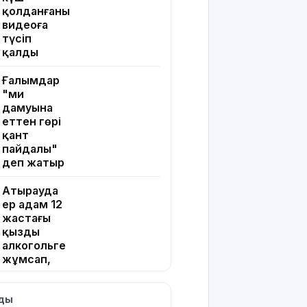
қолданғаны
видеоға
түсіп
қалды
Ғалымдар
"ми
дамуына
еттен гөрі
қант
пайдалы"
деп жатыр
Атырауда
ер адам 12
жастағы
қызды
алкогольге
жұмсап,
зорламақ
болған
лды