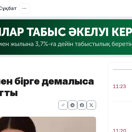
Сұқбат
ен бірге демалысқа
11:23
йтты
11:20