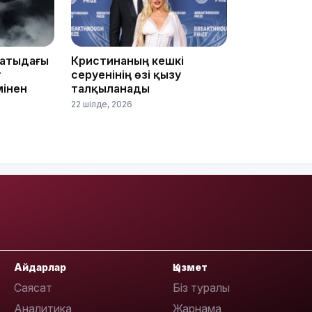
матыдағы
Кристинаның кешкі
09:03
т
серуенінің өзі қызу
мінен
талқыланады
22 шілде, 2026
08:42
Айдарлар
Қызмет
08:25
Саясат
Біз туралы
Аналитика
Жарнама