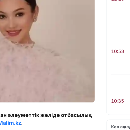
10:53
10:35
хан әлеуметтік желіде отбасылық
Malim.kz
.
Көп оқы