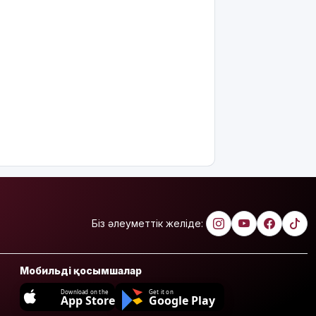
Міне,
жаңалық:
ERG
акциялары
«Самұрық-
Қазынаға»
өтті
АҚШ-тың
қолдауымен
Венесуэлада
билік пен
оппозиция
келіссөзге
Біз әлеуметтік желіде:
кірісті
7 тамызға
арналған
Мобильді қосымшалар
ауа райы
Download on the
Get it on
болжамы
App Store
Google Play