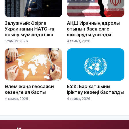
Залужный: Әзірге
АҚШ Иранның ядролық
Украинаның НАТО-ға
отынын басқа елге
қосылу мүмкіндігі жоқ
шығаруды ұсынды
5 тамыз, 2026
4 тамыз, 2026
Әлем жаңа геосаяси
БҰҰ: Бас хатшыны
кезеңге аяқ басты
іріктеу кезеңі басталды
4 тамыз, 2026
4 тамыз, 2026