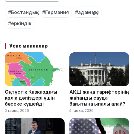
#Бостандық
#Германия
#адам құқы
#еркіндік
Ұқсас мақалалар
Оңтүстік Кавказдағы
АҚШ жаңа тарифтерінің
көлік дәліздері үшін
жаһандық сауда
бәсеке күшейді
бағытына ықпалы қалай?
5 тамыз, 2026
5 тамыз, 2026