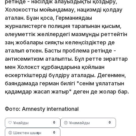
ретінде - нәсілдік алауыздықты қоздыру,
Холокостты мойындамау, нацизмді қолдау
аталған. Бұған қоса, Германиядағы
журналистерге полиция тарапынан қысым,
әлеуметтік желілердегі мазмұнды реттейтін
заң жобалары сияқты келеңсіздіктер де
аталып өткен. Басты проблема ретінде -
антисемитизм аталыпты. Бұл ретте зираттар
мен Холокст құрбандарына қойлыған
ескерткіштерді бүлдіру аталады. Дегенмен,
баяндамада герман билігі "сенім ұялататын
қадамдар жасап жатыр" деген де жолар бар.
Фото: Amnesty international
🤍 Ұнайды
😞 Ұнамайды
0
0
😡 Шектен шыққан
0