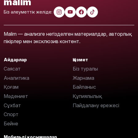
malim
Біз әлеуметтік желіде:
Malim — анализге негізделген материалдар, авторлық
пікірлер мен эксклюзив контент.
Айдарлар
Қызмет
Саясат
Біз туралы
Аналитика
Жарнама
Қоғам
Байланыс
Мәдениет
Құпиялылық
Сұхбат
Пайдалану ережесі
Спорт
Бейне
Мобильді қосымшалар