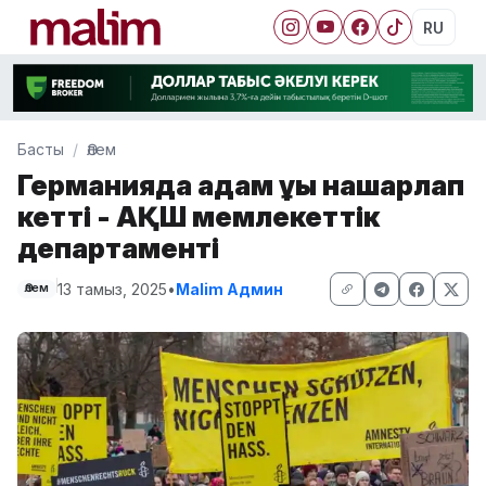
RU
Басты
Әлем
Германияда адам құқы нашарлап
кетті - АҚШ мемлекеттік
департаменті
13 тамыз, 2025
•
Malim Админ
Әлем