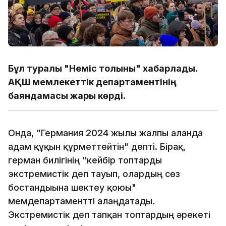
Бұл туралы "Неміс толқыны" хабарлады.
АҚШ мемлекеттік департаментінің
баяндамасы жарық көрді.
Онда, "Германия 2024 жылы жалпы алғанда
адам құқын құрметтейтін" депті. Бірақ,
герман билігінің "кейбір топтарды
экстремистік деп тауып, олардың сөз
бостандығына шектеу қоюы"
мемдепартаментті алаңдатады.
Экстремистік деп тапқан топтардың әрекеті