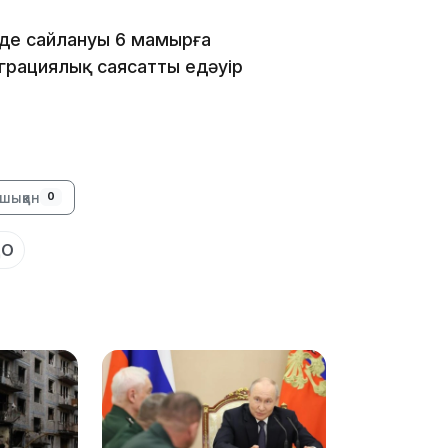
13:05
нде сайлануы 6 мамырға
миграциялық саясатты едәуір
12:31
шыққан
0
ДО
11:59