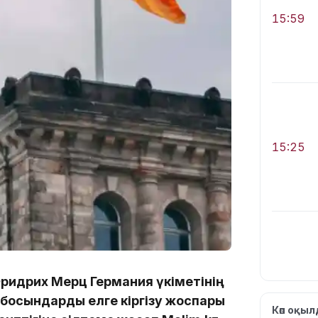
15:59
15:25
Фридрих Мерц Германия үкіметінің
15:24
босқындарды елге кіргізу жоспары
Көп оқы