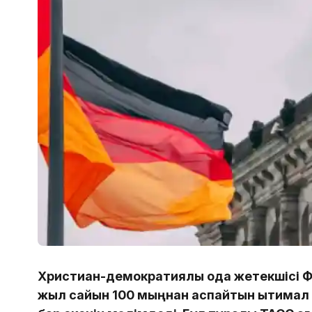
Христиан-демократиялық одақ жетекшісі 
жыл сайын 100 мыңнан аспайтын ықтимал 