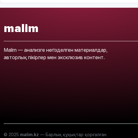
malim
Malim — анализге негізделген материалдар,
авторлық пікірлер мен эксклюзив контент.
© 2025
malim.kz
— Барлық құқықтар қорғалған.