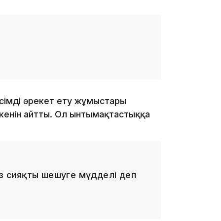
13:59
сімді әрекет ету жұмыстары
кенін айтты. Ол ынтымақтастыққа
13:22
із сияқты шешуге мүдделі деп