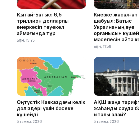
Қытай-Батыс: 6,5
Киевке жасалған
триллион долларлық
шабуыл: Батыс
өнеркәсіп тәуекел
Украинаның әуе
аймағында тұр
қорғанысын күше
мәселесін қайта к
Бүгін, 15:25
Бүгін, 11:59
Оңтүстік Кавказдағы көлік
АҚШ жаңа тарифт
дәліздері үшін бәсеке
жаһандық сауда 
күшейді
ықпалы қалай?
5 тамыз, 2026
5 тамыз, 2026