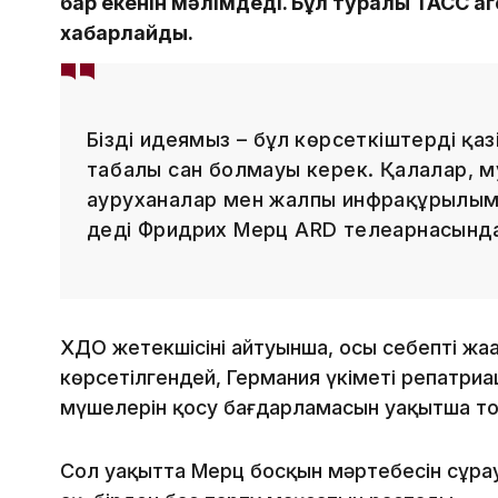
бар екенін мәлімдеді. Бұл туралы ТАСС аг
хабарлайды.
Біздің идеямыз – бұл көрсеткіштерді қаз
таңбалы сан болмауы керек. Қалалар, 
ауруханалар мен жалпы инфрақұрылым
деді Фридрих Мерц ARD телеарнасында
ХДО жетекшісінің айтуынша, осы себепті жаңа
көрсетілгендей, Германия үкіметі репатри
мүшелерін қосу бағдарламасын уақытша то
Сол уақытта Мерц босқын мәртебесін сұрау