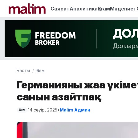
Саясат
Аналитика
Қоғам
Мәдениет
Басты
Әлем
Германияның жаңа үкім
санын азайтпақ
14 сәуір, 2025
•
Malim Админ
Әлем