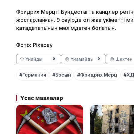
Фридрих Мерцтің Бундестагта канцлер реті
жоспарланған. 9 сәуірде ол жаңа үкіметтің 
қатаңдататынын мәлімдеген болатын.
Фото: Pixabay
🤍 Ұнайды
😞 Ұнамайды
😡 Шектен 
0
0
#Германия
#Босқын
#Фридрих Мерц
#Х
Ұқсас мақалалар