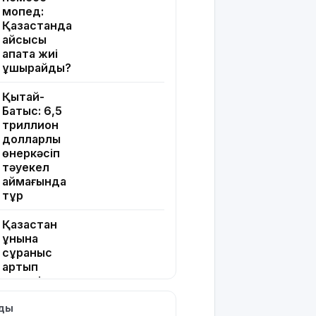
мопед:
Қазақстанда
қайсысы
апатқа жиі
ұшырайды?
Қытай-
Батыс: 6,5
триллион
долларлық
өнеркәсіп
тәуекел
аймағында
тұр
Қазақстан
ұнына
сұраныс
артып
келеді: ең
ірі
лды
импорттаушы