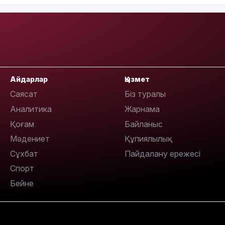
11:17
Айдарлар
Қызмет
Саясат
Біз туралы
Аналитика
Жарнама
Қоғам
Байланыс
Мәдениет
Құпиялылық
10:53
Сұхбат
Пайдалану ережесі
Спорт
Бейне
10:29