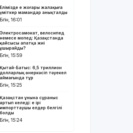
елдер
Елімізде ең жоғары жалақыға
белгілі
үміткер мамандар анықталды
болды
Бүгін, 16:01
Шығыс
Қазақстан
Электросамокат, велосипед
немесе мопед: Қазақстанда
Dongfeng
қайсысы апатқа жиі
Motor
ұшырайды?
компаниясымен
Бүгін, 15:59
жаңа
инвестициялық
Қытай-Батыс: 6,5 триллион
жобаларды
долларлық өнеркәсіп тәуекел
жүзеге
аймағында тұр
асыруға
Бүгін, 15:25
мүдделі
Қазақстан ұнына сұраныс
Мемлекеттік
артып келеді: ең ірі
білім
импорттаушы елдер белгілі
гранттарының
болды
басым
Бүгін, 15:24
бөлігі қай
мамандықтарға