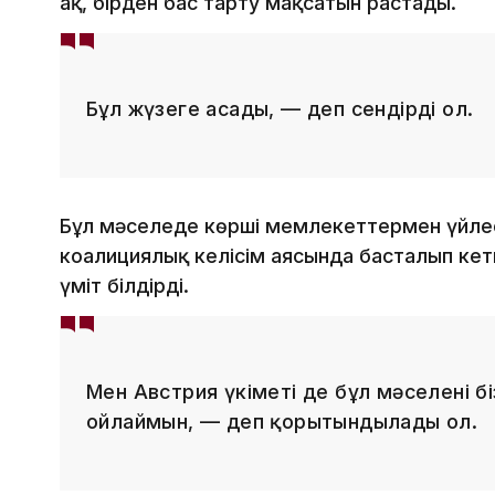
ақ, бірден бас тарту мақсатын растады.
Бұл жүзеге асады, — деп сендірді ол.
Бұл мәселеде көрші мемлекеттермен үйле
коалициялық келісім аясында басталып кет
үміт білдірді.
Мен Австрия үкіметі де бұл мәселені б
ойлаймын, — деп қорытындылады ол.