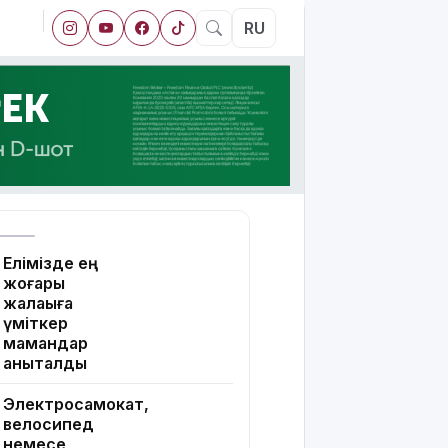
RU
Елімізде ең
жоғары
жалақыға
үміткер
мамандар
анықталды
Электросамокат,
велосипед
немесе