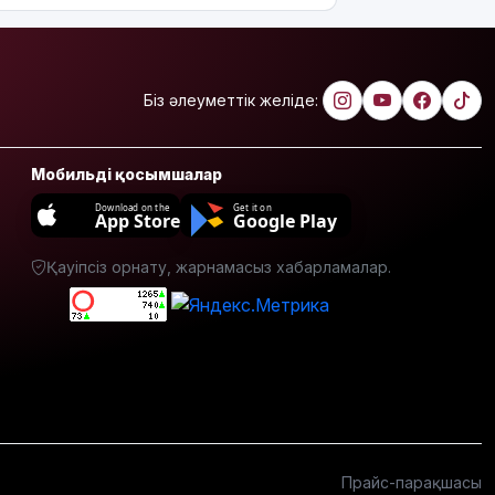
"Әке-
шешесі бас
тартпақ
болған":
Біз әлеуметтік желіде:
Джеки Чан
туралы сіз
білмейтін
Мобильді қосымшалар
10 қызық
дерек
Download on the
Get it on
App Store
Google Play
МӘМС:
Қауіпсіз орнату, жарнамасыз хабарламалар.
қаржының
тиімді
жұмсалуы
қатаң
қадағаланады
Астанада
"Comic Con
Astana
2026"
Прайс-парақшасы