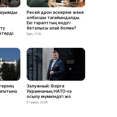
 ауқымды
Ресей дрон әскеріне жеке
қолбасшы тағайындалды.
Екі тарапттың ендігі
11:33
йту
беталысы қалай болмақ?
өтерді
Бүгін, 11:19
ерінің
Залужный: Әзірге
11:19
бағытына
Украинаның НАТО-ға
қосылу мүмкіндігі жоқ
5 тамыз, 2026