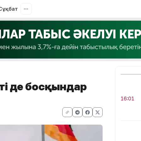
Сұқбат
еті де босқындар
16:01