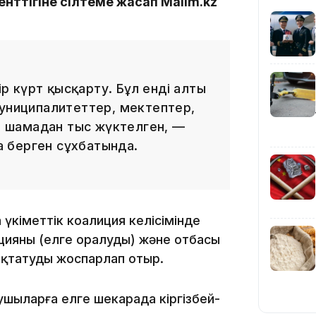
енттігіне сілтеме жасап Malim.kz
ір күрт қысқарту. Бұл енді алты
муниципалитеттер, мектептер,
 шамадан тыс жүктелген, —
14:47
 берген сұхбатында.
 үкіметтік коалиция келісімінде
ацияны (елге оралуды) және отбасы
қтатуды жоспарлап отыр.
14:36
шыларға елге шекарада кіргізбей-