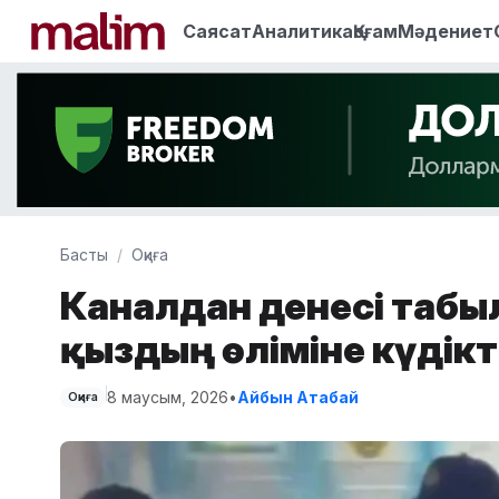
Саясат
Аналитика
Қоғам
Мәдениет
Басты
Оқиға
Каналдан денесі табыл
қыздың өліміне күдікт
8 маусым, 2026
•
Айбын Атабай
Оқиға