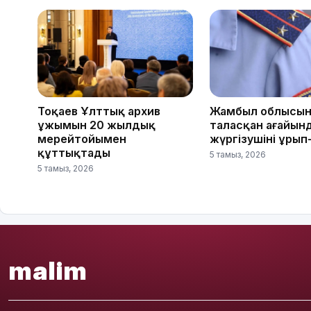
Тоқаев Ұлттық архив
Жамбыл облысын
ұжымын 20 жылдық
таласқан ағайын
мерейтойымен
жүргізушіні ұрып
құттықтады
5 тамыз, 2026
5 тамыз, 2026
malim