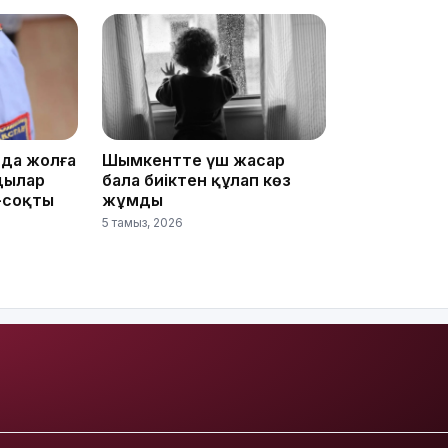
14:36
да жолға
Шымкентте үш жасар
дылар
бала биіктен құлап көз
-соқты
жұмды
13:59
5 тамыз, 2026
13:22