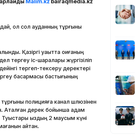
16:01
абарлайды
Malim.kz
bairaqmedia.kz
дай, ол сол ауданның тұрғыны
15:59
лынды. Қазіргі уақытта оқиғаның
дел тергеу іс-шаралары жүргізіліп
дейінгі тергеп-тексеру деректері
ергеу басқармасы бастығының
15:25
 тұрғыны полицияға канал шлюзінен
н. Аталған дерек бойынша адам
ды. Туыстары қыздың 2 маусым күні
мағанын айтқан.