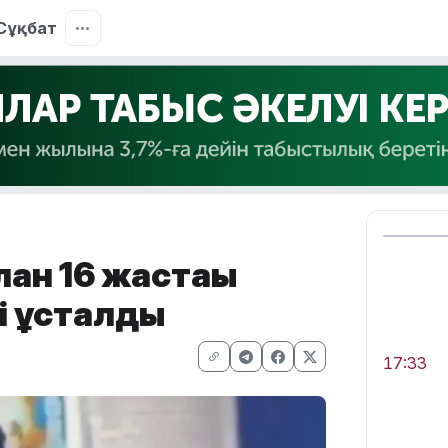
Сұқбат
ған 16 жастағы
і ұсталды
17:33