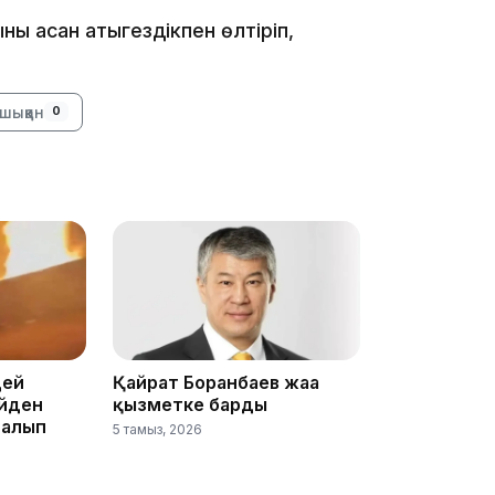
ы асқан қатыгездікпен өлтіріп,
15:24
шыққан
0
14:47
цей
Қайрат Боранбаев жаңа
үйден
қызметке барды
 алып
5 тамыз, 2026