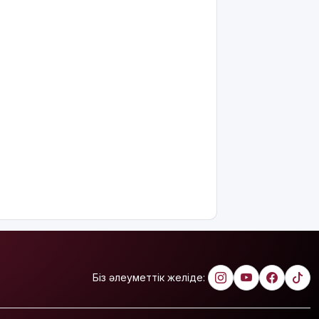
гранттарының
басым
бөлігі қай
мамандықтарға
бөлінді?
Қуандық
Бишімбаевтың
анасы
бұрынғы
келінінен
25 млн
теңге
өндіріп
алмақ
Іздеуде
жүрген
блогер
Біз әлеуметтік желіде:
Қайсар
Қамза
Вьетнамнан