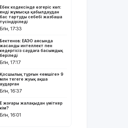
үміткер
Еңбек кодексінде өзгеріс көп:
кім?
енді жұмысқа қабылдаудан
бас тартудың себебі жазбаша
Электросамокат,
түсіндіріледі
велосипед
Бүгін, 17:33
немесе
мопед:
Бектенов: ЕАЭО аясында
Қазақстанда
жасанды интеллект пен
қайсысы
кедергісіз саудаға басымдық
апатқа жиі
беріледі
ұшырайды?
Бүгін, 17:17
Қытай-
Қосшылық тұрғын «емшіге» 9
Батыс: 6,5
млн теңгеге жуық ақша
триллион
аударған
долларлық
Бүгін, 16:37
өнеркәсіп
тәуекел
Ең жоғары жалақыдан үміткер
аймағында
кім?
тұр
Бүгін, 16:01
Қазақстан