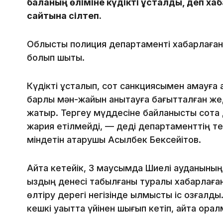
баланың өліміне күдікті ұсталды, деп х
сайтына сілтеп.
Облыстық полиция департаменті хабарлаған
болып шықты.
Күдікті ұсталып, сот санкциясымен қамауға а
барлық мән-жайын анықтауға бағытталған же
жатыр. Тергеу мүддесіне байланысты сотқа 
жария етілмейді, — деді департаменттің т
міндетін атқарушы Асылбек Бексейітов.
Айта кетейік, 3 маусымда Шиелі ауданының
қыздың денесі табылғаны туралы хабарлаға
өлтіру дерегі негізінде қылмыстық іс қозғал
кешкі уақытта үйінен шығып кетіп, қайта орал