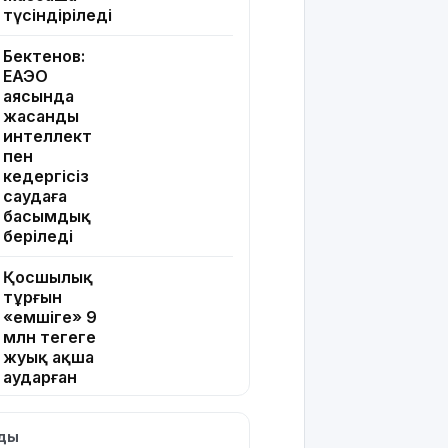
түсіндіріледі
Бектенов:
ЕАЭО
аясында
жасанды
интеллект
пен
кедергісіз
саудаға
басымдық
беріледі
Қосшылық
тұрғын
«емшіге» 9
млн теңгеге
жуық ақша
аударған
Ең жоғары
лды
жалақыдан