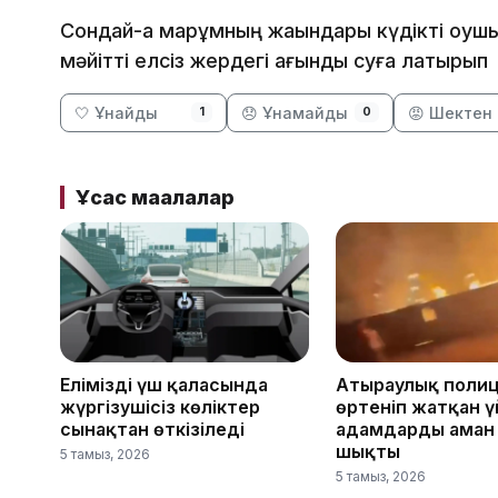
Сондай-ақ марқұмның жақындары күдікті оқушын
мәйітті елсіз жердегі ағынды суға лақтырып
🤍 Ұнайды
😞 Ұнамайды
😡 Шектен 
1
0
Ұқсас мақалалар
Еліміздің үш қаласында
Атыраулық поли
жүргізушісіз көліктер
өртеніп жатқан 
сынақтан өткізіледі
адамдарды аман
шықты
5 тамыз, 2026
5 тамыз, 2026