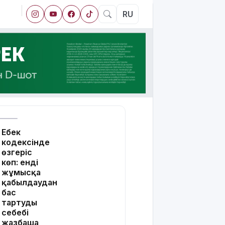
RU
Еңбек
кодексінде
өзгеріс
көп: енді
жұмысқа
қабылдаудан
бас
тартудың
себебі
жазбаша