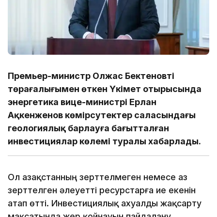
Премьер-министр Олжас Бектеновтің
төрағалығымен өткен Үкімет отырысында
энергетика вице-министрі Ерлан
Ақкенженов көмірсутектер саласындағы
геологиялық барлауға бағытталған
инвестициялар көлемі туралы хабарлады.
Ол Қазақстанның зерттелмеген немесе аз
зерттелген әлеуетті ресурстарға ие екенін
атап өтті. Инвестициялық ахуалды жақсарту
мақсатында жер қойнауын пайдалану