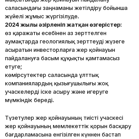
саласындағы заңнаманы жетілдіру бойынша
жүйелі жұмыс жүргізілуде.
2024 жылы әзірленіп жатқан өзгерістер:
өз қаражаты есебінен аз зерттелген
аумақтарда геологиялық зерттеуді жүзеге
асыратын инвесторларға жер қойнауын
пайдалануға басым құқықты қамтамасыз
етуге;
көмірсутектер саласында ұлттық
компаниялардың қызығушылығы жоқ
учаскелерді іске асыру және игеруге
мүмкіндік береді.
Түзетулер жер қойнауының тиісті учаскесі
жер қойнауының мемлекеттік қорын басқару
бағдарламасына енгізілген күннен бастап