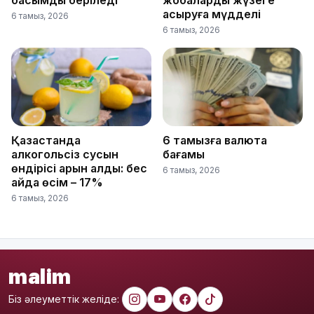
асыруға мүдделі
6 тамыз, 2026
6 тамыз, 2026
Қазақстанда
6 тамызға валюта
алкогольсіз сусын
бағамы
өндірісі қарқын алды: бес
6 тамыз, 2026
айда өсім – 17%
6 тамыз, 2026
malim
Біз әлеуметтік желіде: