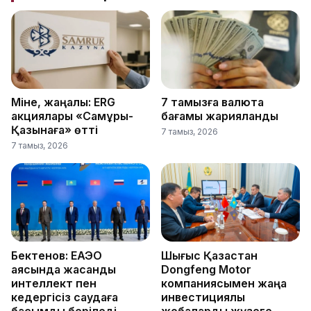
Міне, жаңалық: ERG
7 тамызға валюта
акциялары «Самұрық-
бағамы жарияланды
Қазынаға» өтті
7 тамыз, 2026
7 тамыз, 2026
Бектенов: ЕАЭО
Шығыс Қазақстан
аясында жасанды
Dongfeng Motor
интеллект пен
компаниясымен жаңа
кедергісіз саудаға
инвестициялық
басымдық беріледі
жобаларды жүзеге