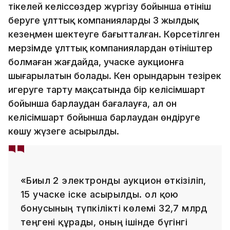
тікелей келіссөздер жүргізу бойынша өтініш
беруге ұлттық компанияларды 3 жылдық
кезеңмен шектеуге бағытталған. Көрсетілген
мерзімде ұлттық компаниялардан өтініштер
болмаған жағдайда, учаске аукционға
шығарылатын болады. Кен орындарын тезірек
игеруге тарту мақсатында бір келісімшарт
бойынша барлаудан бағалауға, ал он
келісімшарт бойынша барлаудан өндіруге
көшу жүзеге асырылды.
«Биыл 2 электронды аукцион өткізіліп,
15 учаске іске асырылды. Қол қою
бонусының түпкілікті көлемі 32,7 млрд
теңгені құрады, оның ішінде бүгінгі