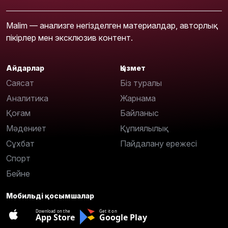
Malim — анализге негізделген материалдар, авторлық
пікірлер мен эксклюзив контент.
Айдарлар
Қызмет
Саясат
Біз туралы
Аналитика
Жарнама
Қоғам
Байланыс
Мәдениет
Құпиялылық
Сұхбат
Пайдалану ережесі
Спорт
Бейне
Мобильді қосымшалар
Download on the
Get it on
App Store
Google Play