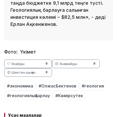
таңда бюджетке 9,1 млрд теңге түсті.
Геологиялық барлауға салынған
инвестиция көлемі – $82,5 млн», - деді
Ерлан Ақкенженов.
Фото: Үкімет
🤍 Ұнайды
😞 Ұнамайды
0
0
😡 Шектен шыққан
0
#экономика
#ОлжасБектенов
#геология
#геологиялықбарлау
#Көмірсутек
Ұқсас мақалалар