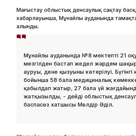
Маңғыстау облыстық денсаулық сақтау басқ
хабарлауынша, Мұнайлы ауданында тамақта
алынды.
Мұнайлы ауданында №8 мектептің 21 оқ
мезгілден бастап жедел жәрдем шақыр
ауруы, дене қызуының көтерілуі. Бүгінгі 
бойынша 58 бала медициналық көмекке 
қабылдап жатыр, 27 бала үй жағдайынд
жатқызылды, - дейді облыстық денсау
баспасөз хатшысы Мөлдір Әділ.