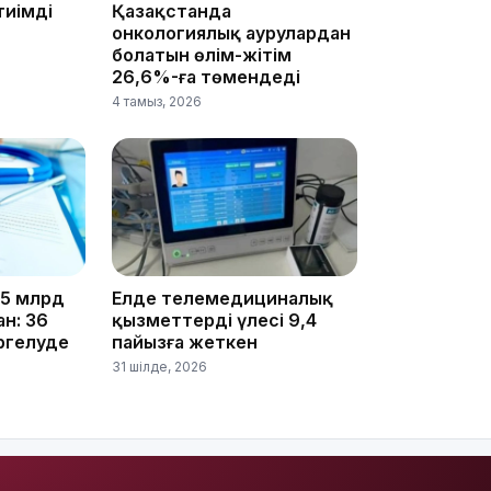
тиімді
Қазақстанда
17:10
онкологиялық аурулардан
болатын өлім-жітім
26,6%-ға төмендеді
4 тамыз, 2026
16:59
,5 млрд
Елде телемедициналық
н: 36
қызметтердің үлесі 9,4
ргелуде
пайызға жеткен
15:55
31 шілде, 2026