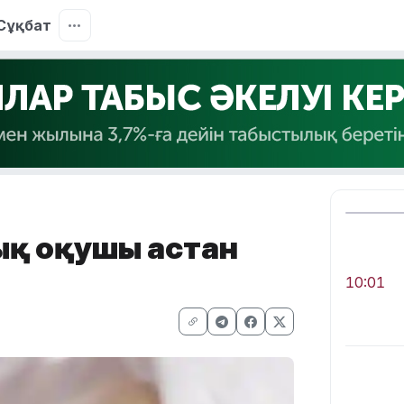
Сұқбат
ық оқушы астан
10:01