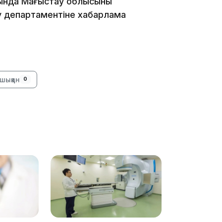
нда Маңғыстау облысының
20:07
у департаментіне хабарлама
шыққан
0
18:58
17:57