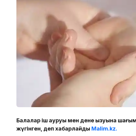
Балалар іш ауруы мен дене қызуына шағым
жүгінген, деп хабарлайды
Malim.kz.