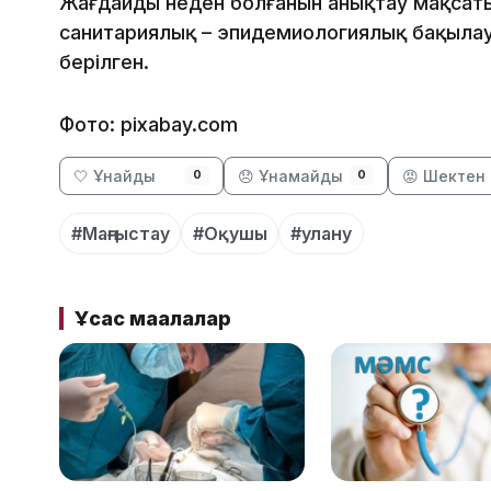
Жағдайдың неден болғанын анықтау мақсаты
санитариялық – эпидемиологиялық бақыла
берілген.
Фото: pixabay.com
🤍 Ұнайды
😞 Ұнамайды
😡 Шектен 
0
0
#Маңғыстау
#Оқушы
#улану
Ұқсас мақалалар