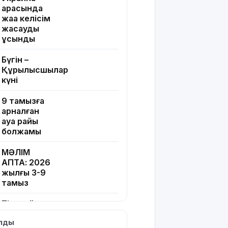
арасында
жаңа келісім
жасауды
ұсынды
Бүгін –
Құрылысшылар
күні
9 тамызға
арналған
ауа райы
болжамы
МӘЛІМ
АПТА: 2026
жылғы 3-9
тамыз
Тікелей
эфирдегі
ылды
бейәдеп