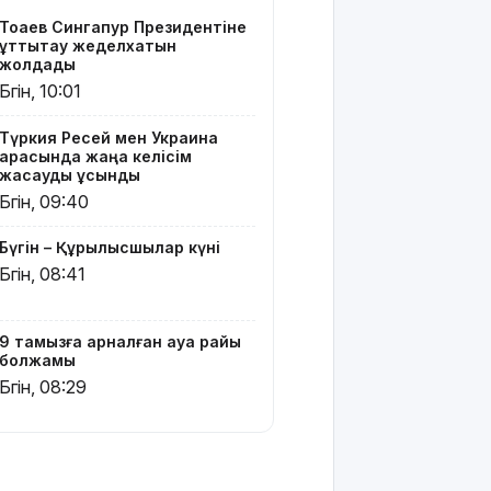
сөз:
Тоқаев Сингапур Президентіне
Алматыда
құттықтау жеделхатын
екі блогер
жолдады
қамауға
Бүгін, 10:01
алынды
Түркия Ресей мен Украина
Испания
арасында жаңа келісім
Италиядан
жасауды ұсынды
келетіндерге
Бүгін, 09:40
шекаралық
бақылау
Бүгін – Құрылысшылар күні
енгізді
Бүгін, 08:41
Зеленский:
АҚШ
9 тамызға арналған ауа райы
Украинаға
болжамы
ай сайын
Бүгін, 08:29
зымыран
жеткізеді
Еліміздің
бірқатар