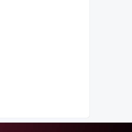
Қасым-
Жомарт
Тоқаевқа
жауап хат
жолдады
БҚО-да
құтқарушылар
Жайықта
ер адамды
ажалдан
арашалады
Жамбыл
облысында
19 мың
гектар
аумақта
қарасора
өседі
«Әділет»
партиясы: