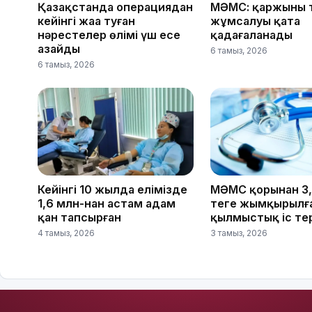
Қазақстанда операциядан
МӘМС: қаржының 
кейінгі жаңа туған
жұмсалуы қатаң
нәрестелер өлімі үш есе
қадағаланады
азайды
6 тамыз, 2026
6 тамыз, 2026
Кейінгі 10 жылда елімізде
МӘМС қорынан 3
1,6 млн-нан астам адам
теңге жымқырылға
қан тапсырған
қылмыстық іс те
4 тамыз, 2026
3 тамыз, 2026