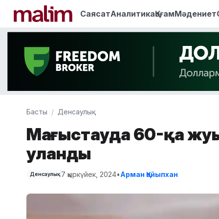
Саясат
Аналитика
Қоғам
Мәдениет
Басты
Денсаулық
Маңғыстауда 60-қа жу
уланды
7 қыркүйек, 2024
•
Арман Қайыпхан
Денсаулық