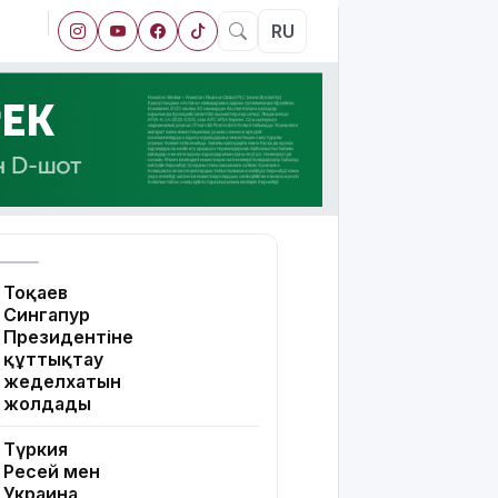
RU
Тоқаев
Сингапур
Президентіне
құттықтау
жеделхатын
жолдады
Түркия
Ресей мен
Украина