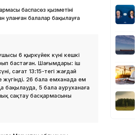
23:12
армасы баспасөз қызметінің
н уланған балалар бақылауға
ушысы 6 қыркүйек күні кешкі
22:12
ып бастаған. Шағымдары: іш
күні, сағат 13:15-тегі жағдай
жүгінді. 26 бала емханада ем
а бақылауда, 5 бала ауруханаға
лық сақтау басқармасының
21:05