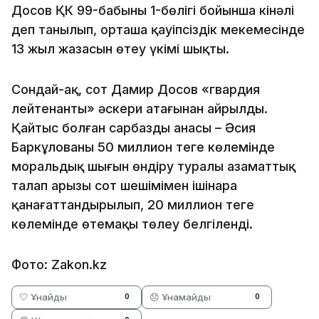
Досов ҚК 99-бабының 1-бөлігі бойынша кінәлі
деп танылып, орташа қауіпсіздік мекемесінде
13 жыл жазасын өтеу үкімі шықты.
Сондай-ақ, сот Дамир Досов «гвардия
лейтенанты» әскери атағынан айрылды.
Қайтыс болған сарбаздың анасы – Әсия
Баркұлованың 50 миллион теңге көлемінде
моральдық шығын өндіру туралы азаматтық
талап арызы сот шешімімен ішінара
қанағаттандырылып, 20 миллион теңге
көлемінде өтемақы төлеу белгіленді.
Фото: Zakon.kz
🤍 Ұнайды
😞 Ұнамайды
0
0