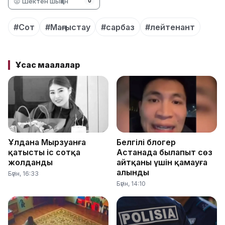
😡 Шектен шыққан
0
#Сот
#Маңғыстау
#сарбаз
#лейтенант
Ұқсас мақалалар
Ұлдана Мырзуанға
Белгілі блогер
қатысты іс сотқа
Астанада былапыт сөз
жолданды
айтқаны үшін қамауға
алынды
Бүгін, 16:33
Бүгін, 14:10