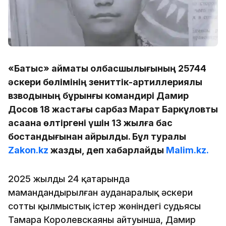
«Батыс» аймақтық қолбасшылығының 25744
әскери бөлімінің зениттік-артиллериялық
взводының бұрынғы командирі Дамир
Досов 18 жастағы сарбаз Марат Баркұловты
қасақана өлтіргені үшін 13 жылға бас
бостандығынан айрылды. Бұл туралы
Zakon.kz
жазды, деп хабарлайды
Malim.kz.
2025 жылдың 24 қаңтарында
мамандандырылған ауданаралық әскери
соттың қылмыстық істер жөніндегі судьясы
Тамара Королевскаяның айтуынша, Дамир