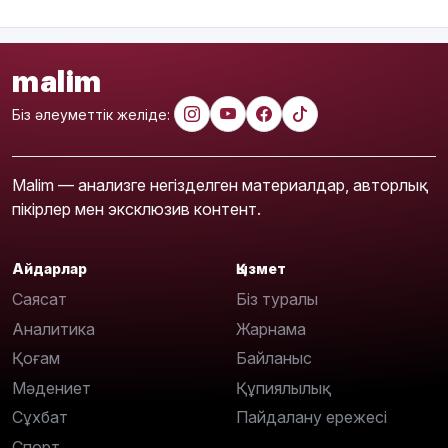
malim
Біз әлеуметтік желіде:
Malim — анализге негізделген материалдар, авторлық
пікірлер мен эксклюзив контент.
Айдарлар
Қызмет
Саясат
Біз туралы
Аналитика
Жарнама
Қоғам
Байланыс
Мәдениет
Құпиялылық
Сұхбат
Пайдалану ережесі
Спорт