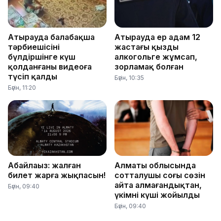
Атырауда балабақша
Атырауда ер адам 12
тәрбиешісінің
жастағы қызды
бүлдіршінге күш
алкогольге жұмсап,
қолданғаны видеоға
зорламақ болған
түсіп қалды
Бүгін, 10:35
Бүгін, 11:20
Абайлаңыз: жалған
Алматы облысында
билет жарға жықпасын!
сотталушы соңғы сөзін
айта алмағандықтан,
Бүгін, 09:40
үкімнің күші жойылды
Бүгін, 09:40