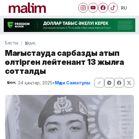
RU
Басты
Құқық
Маңғыстауда сарбазды атып
өлтірген лейтенант 13 жылға
сотталды
24 қаңтар, 2025
•
Мәди Саматұлы
Құқық