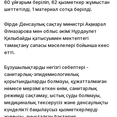
60 ұйғарым беріліп, 62 қызметкер жұмыстан
шеттетілді, 1 материал сотқа берілді.
Өңірде Денсаулық сақтау министрі Ақмарал
Әлназарова мен облыс әкімі Нұрдәулет
Қилыбайдың қатысуымен мектептегі
тамақтану сапасы мәселелері бойынша кеңес
өтті.
Бұзушылықтардың негізгі себептері -
санитарлық-эпидемиологиялық
қорытындылардың болмауы, құжатталмаған
немесе мерзімі өткен өнім, санитарлық
режимді сақтамау, ыстық судың болмауы,
медициналық тексерусіз және денсаулықты
күнделікті бақылаусыз қызметкерлердің
жұмысы, анықталған бактерия