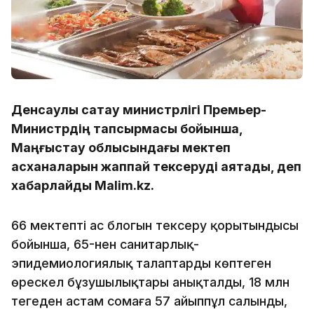
Денсаулық сақтау министрлігі Премьер-
Министрдің тапсырмасы бойынша,
Маңғыстау облысындағы мектеп
асханаларын жаппай тексеруді аяқтады, деп
хабарлайды Malim.kz.
66 мектептің ас блогын тексеру қорытындысы
бойынша, 65-нен санитарлық-
эпидемиологиялық талаптардың көптеген
өрескел бұзушылықтары анықталды, 18 млн
теңгеден астам сомаға 57 айыппұл салынды,