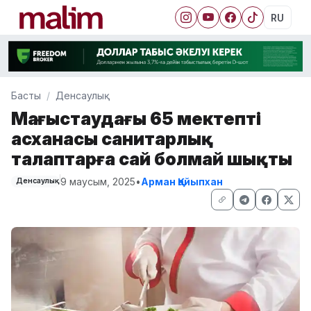
RU
Басты
Денсаулық
Маңғыстаудағы 65 мектептің
асханасы санитарлық
талаптарға сай болмай шықты
9 маусым, 2025
•
Арман Қайыпхан
Денсаулық