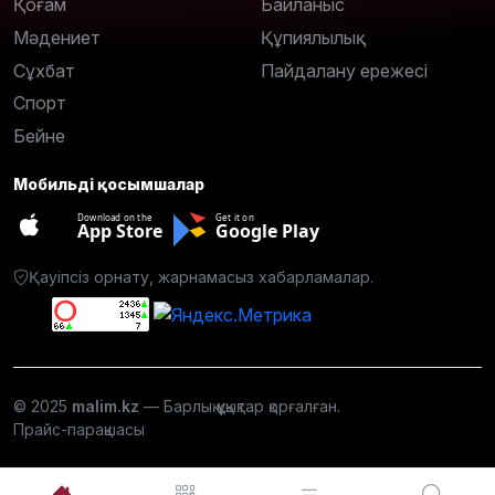
Қоғам
Байланыс
Мәдениет
Құпиялылық
Сұхбат
Пайдалану ережесі
Спорт
Бейне
Мобильді қосымшалар
Download on the
Get it on
App Store
Google Play
Қауіпсіз орнату, жарнамасыз хабарламалар.
© 2025
malim.kz
— Барлық құқықтар қорғалған.
Прайс-парақшасы