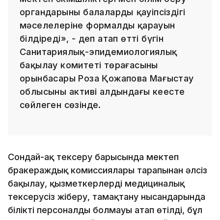
органдарының балалардың қауіпсіздігі
мәселелеріне формалды қарауын
білдіреді», - деп атап өтті бүгін
Санитариялық-эпидемиологиялық
бақылау комитеті төрағасының
орынбасары Роза Қожапова Маңғыстау
облысының активі алдындағы кеңесте
сөйлеген сөзінде.
Сондай-ақ тексеру барысында мектеп
бракераждық комиссиялары тарапынан әлсіз
бақылау, қызметкерлерді медициналық
тексерусіз жіберу, тамақтану нысандарында
білікті персоналдың болмауы атап өтілді, бұл