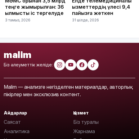
МӘМС қорынан 3,5 млрд
Елде телемедициналық
теңге жымқырылған: 36
қызметтердің үлесі 9,4
қылмыстық іс тергелуде
пайызға жеткен
3 тамыз, 2026
31 шілде, 2026
malim
Біз әлеуметтік желіде:
Malim — анализге негізделген материалдар, авторлық
пікірлер мен эксклюзив контент.
Айдарлар
Қызмет
Саясат
Біз туралы
Аналитика
Жарнама