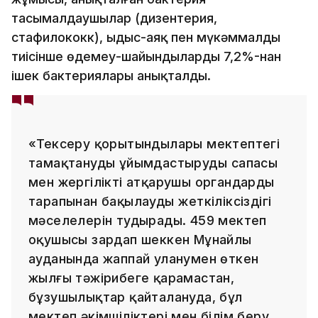
тасымалдаушылар (дизентерия,
стафилококк), ыдыс-аяқ пен мүкәммалды
тиісінше өңдемеу-шайындылардың 7,2%-нан
ішек бактериялары анықталды.
«Тексеру қорытындылары мектептегі
тамақтануды ұйымдастырудың сапасы
мен жергілікті атқарушы органдардың
тарапынан бақылаудың жеткіліксіздігі
мәселелерін тудырады. 459 мектеп
оқушысы зардап шеккен Мұнайлы
ауданында жаппай уланумен өткен
жылғы тәжірибеге қарамастан,
бұзушылықтар қайталануда, бұл
мектеп әкімшіліктері мен білім беру