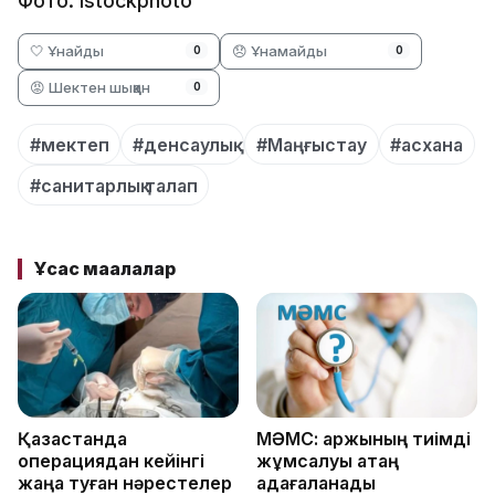
Фото: istockphoto
🤍 Ұнайды
😞 Ұнамайды
0
0
😡 Шектен шыққан
0
#мектеп
#денсаулық
#Маңғыстау
#асхана
#санитарлық талап
Ұқсас мақалалар
Қазақстанда
МӘМС: қаржының тиімді
операциядан кейінгі
жұмсалуы қатаң
жаңа туған нәрестелер
қадағаланады