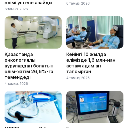
өлімі үш есе азайды
6 тамыз, 2026
6 тамыз, 2026
Қазақстанда
Кейінгі 10 жылда
онкологиялық
елімізде 1,6 млн-нан
аурулардан болатын
астам адам қан
өлім-жітім 26,6%-ға
тапсырған
төмендеді
4 тамыз, 2026
4 тамыз, 2026