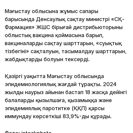
Маңғыстау облысына жұмыс сапары
барысында Денсаулық сақтау министрі «СҚ-
Фармация» ЖШС бірыңғай дистрибьюторының
облыстық вакцина қоймасына барып,
вакциналарды сақтау шарттарын, «суықтық
тізбегінің» сақталуын, тасымалдау шарттарын,
жабдықтардың болуын тексерді.
Қазіргі уақытта Маңғыстау облысында
эпидемиологиялық жағдай тұрақты. 2024
жылдың наурыз айынан бастап 18 жасқа дейінгі
балаларды қызылшаға, қызамыққа және
эпидемиялық паротитке (ҚҚП) қарсы
иммундау көрсеткіші 83,9%-ды құрады.