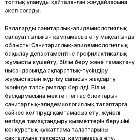
топтық уланудың қайталанған жағдайларына
әкеп соғады.
Балалардың санитарлық-эпидемиологиялық
салауаттылығын қамтамасыз ету мақсатында
облыстың Санитариялық-эпидемиологиялық
бақылау департаментіне профилактикалық
жұмысты күшейту, білім беру және тамақтану
нысандарында ақпараттық-түсіндіру
жұмыстарын жүргізу сапасын жақсарту
жөнінде тапсырмалар берілді. Білім
басқармасына мектептегі ас блоктарын
санитарлық-эпидемиологиялық талаптарға
сәйкес келтіруді қамтамасыз ету, жүйелі
негізде тамақтандыру қызметтерін берушіні
конкурстық құжаттама талаптарының
сақталуына тексеруді қамтамасыз ету,