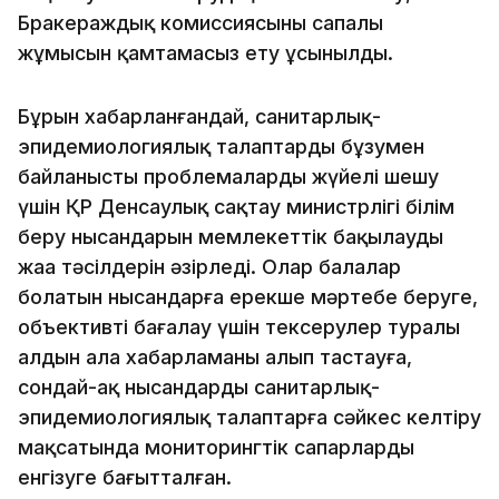
Бракераждық комиссиясының сапалы
жұмысын қамтамасыз ету ұсынылды.
Бұрын хабарланғандай, санитарлық-
эпидемиологиялық талаптарды бұзумен
байланысты проблемаларды жүйелі шешу
үшін ҚР Денсаулық сақтау министрлігі білім
беру нысандарын мемлекеттік бақылаудың
жаңа тәсілдерін әзірледі. Олар балалар
болатын нысандарға ерекше мәртебе беруге,
объективті бағалау үшін тексерулер туралы
алдын ала хабарламаны алып тастауға,
сондай-ақ нысандарды санитарлық-
эпидемиологиялық талаптарға сәйкес келтіру
мақсатында мониторингтік сапарларды
енгізуге бағытталған.