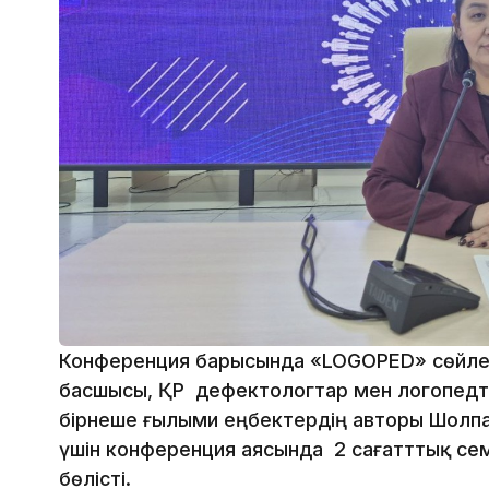
Конференция барысында «LOGOPED» сөйлеу
басшысы, ҚР дефектологтар мен логопедт
бірнеше ғылыми еңбектердің авторы Шолп
үшін конференция аясында 2 сағатттық сем
бөлісті.