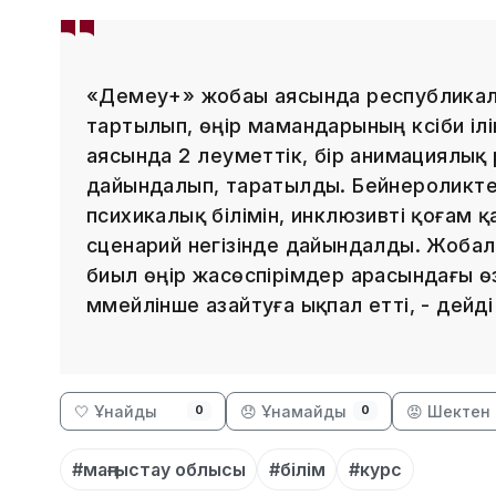
«Демеу+» жобаы аясында республика
тартылып, өңір мамандарының кәсіби ілік
аясында 2 әлеуметтік, бір анимациялық 
дайындалып, таратылды. Бейнероликте
психикалық білімін, инклюзивті қоғам
сценарий негізінде дайындалды. Жобала
биыл өңір жасөспірімдер арасындағы өз
ммейлінше азайтуға ықпал етті, - дейд
🤍 Ұнайды
😞 Ұнамайды
😡 Шектен 
0
0
#маңғыстау облысы
#білім
#курс