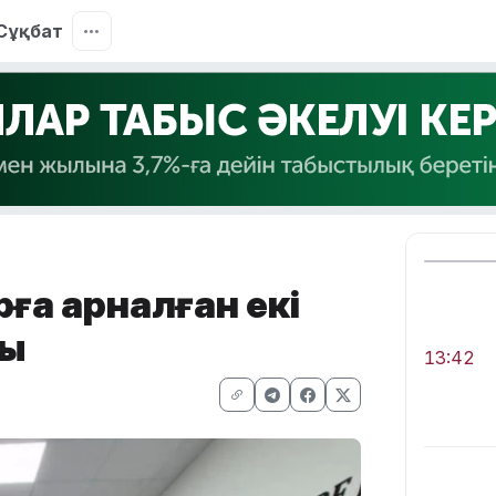
Сұқбат
ға арналған екі
ды
13:42