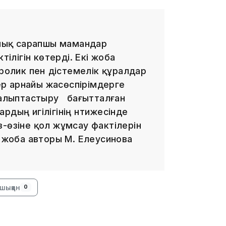
13:39
лық сарапшы мамандар
тілігін көтерді. Екі жоба
ролик пен әдістемелік құралдар
р арнайы жасөспірімдерге
 қалыптастыру бағытталған
рдың игілігінің нәтижесінде
-өзіне қол жұмсау фактілерін
13:00
і жоба авторы М. Елеусинова
шыққан
0
12:40