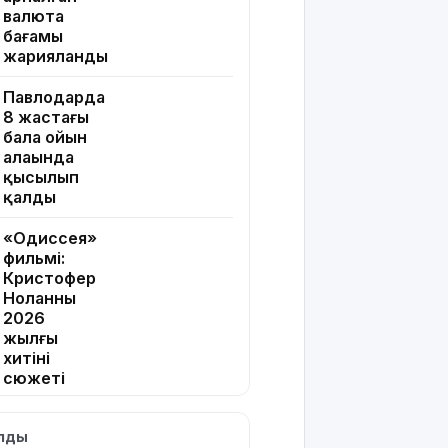
валюта
бағамы
жарияланды
Павлодарда
8 жастағы
бала ойын
алаңында
қысылып
қалды
«Одиссея»
фильмі:
Кристофер
Ноланның
2026
жылғы
хитінің
сюжеті
мен
актерлері
ылды