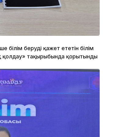
17:57
е білім беруді қажет ететін білім
қ қолдау» тақырыбында қорытынды
17:10
16:59