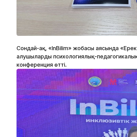
Сондай-ақ, «InBilim» жобасы аясында «Ерекш
алушыларды психологиялық-педагогикалы
конференция өтті.