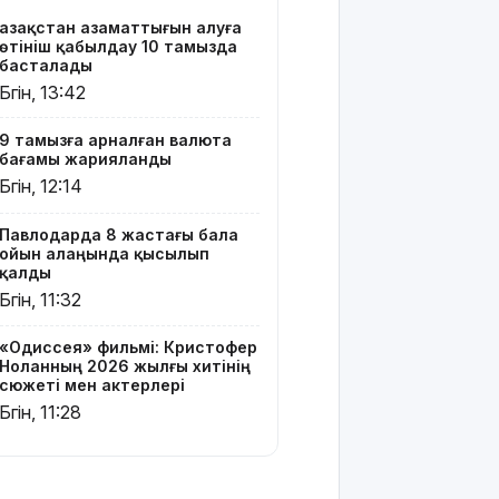
Тоқаев
Қазақстан азаматтығын алуға
Сингапур
өтініш қабылдау 10 тамызда
Президентіне
басталады
құттықтау
Бүгін, 13:42
жеделхатын
жолдады
9 тамызға арналған валюта
бағамы жарияланды
Түркия
Бүгін, 12:14
Ресей мен
Украина
Павлодарда 8 жастағы бала
арасында
ойын алаңында қысылып
жаңа келісім
қалды
жасауды
Бүгін, 11:32
ұсынды
«Одиссея» фильмі: Кристофер
Бүгін –
Ноланның 2026 жылғы хитінің
Құрылысшылар
сюжеті мен актерлері
күні
Бүгін, 11:28
9 тамызға
арналған
ауа райы