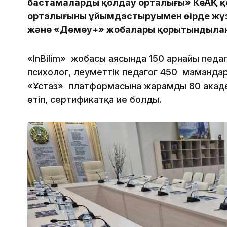
бастамаларды қолдау орталығы» КеАҚ 
орталығының ұйымдастыруымен өңірде жүзе
және «Демеу+» жобалары қорытындылан
«InBilim» жобасы аясында 150 арнайы пед
психолог, әлеуметтік педагог 450 мамандар к
«Ұстаз» платформасына жарамды 80 акаде
өтіп, сертификатқа ие болды.