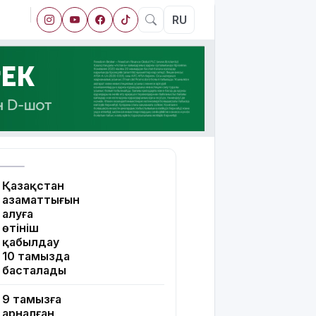
RU
Қазақстан
азаматтығын
алуға
өтініш
қабылдау
10 тамызда
басталады
9 тамызға
арналған