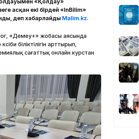
қолдауымен «Қолдау»
ге асқан екі бірдей «InBilim»
ды, деп хабарлайды
Malim.kz.
10:01
агог, «Демеу+» жобасы аясында
әсіби біліктілігін арттырып,
миялық сағаттық онлайн курстан
09:40
08:41
08:29