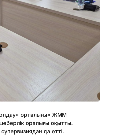
08:15
23:12
«Қолдау» орталығы» ЖММ
22:12
шеберлік оралығы оқытты.
супервизиядан да өтті.