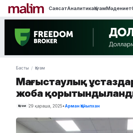
Саясат
Аналитика
Қоғам
Мәдениет
Басты
Қоғам
Маңғыстаулық ұстаздар
жоба қорытындылан
29 қараша, 2025
•
Арман Қайыпхан
Қоғам