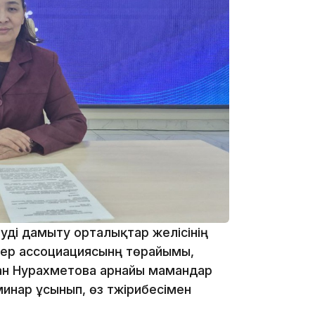
15:55
14:26
ді дамыту орталықтар желісінің
ер ассоциациясынң төрайымы,
ан Нурахметова арнайы мамандар
инар ұсынып, өз тәжірибесімен