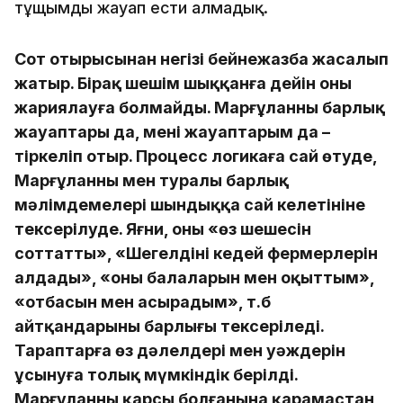
тұщымды жауап ести алмадық.
Сот отырысынан негізі бейнежазба жасалып
жатыр. Бірақ шешім шыққанға дейін оны
жариялауға болмайды. Марғұланның барлық
жауаптары да, менің жауаптарым да –
тіркеліп отыр. Процесс логикаға сай өтуде,
Марғұланның мен туралы барлық
мәлімдемелері шындыққа сай келетініне
тексерілуде. Яғни, оның «өз шешесін
соттатты», «Шеңгелдінің кедей фермерлерін
алдады», «оның балаларын мен оқыттым»,
«отбасын мен асырадым», т.б
айтқандарының барлығы тексеріледі.
Тараптарға өз дәлелдері мен уәждерін
ұсынуға толық мүмкіндік берілді.
Марғұланның қарсы болғанына қарамастан,