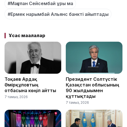
#Мағұлан Сейсембай ұры ма
#Ермек нарымбай Альянс банкті айыптады
Ұқсас мақалалар
Тоқаев Ардақ
Президент Солтүстік
Әмірқұловтың
Қазақстан облысының
отбасына көңіл айтты
90 жылдығымен
құттықтады
7 тамыз, 2026
7 тамыз, 2026