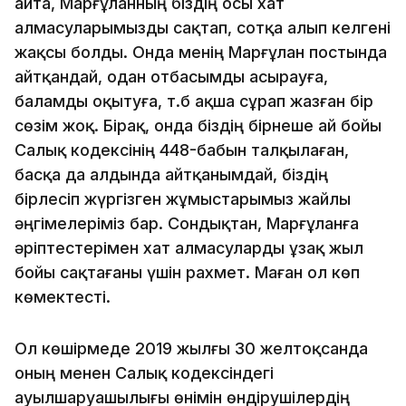
Қайта, Марғұланның біздің осы хат
алмасуларымызды сақтап, сотқа алып келгені
жақсы болды. Онда менің Марғұлан постында
айтқандай, одан отбасымды асырауға,
баламды оқытуға, т.б ақша сұрап жазған бір
сөзім жоқ. Бірақ, онда біздің бірнеше ай бойы
Салық кодексінің 448-бабын талқылаған,
басқа да алдында айтқанымдай, біздің
бірлесіп жүргізген жұмыстарымыз жайлы
әңгімелеріміз бар. Сондықтан, Марғұланға
әріптестерімен хат алмасуларды ұзақ жыл
бойы сақтағаны үшін рахмет. Маған ол көп
көмектесті.
Ол көшірмеде 2019 жылғы 30 желтоқсанда
оның менен Салық кодексіндегі
ауылшаруашылығы өнімін өндірушілердің