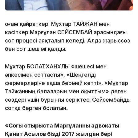
Қоғам қайраткері Мұхтар ТАЙЖАН мен
кәсіпкер Марғұлан СЕЙСЕМБАЙ арасындағы
сот процесі аяқталып келеді. Алда жарыссөз
бен сот шешімі қалды.
Мұхтар БОЛАТХАНҰЛЫ «шешесі мен
әпкесімен соттасты», «Шеңгелді
фермерлеріне ақша бермей кетті», «Мұхтар
Тайжанның балаларын мен оқыттым» деген
сөздері үшін бұрынғы серіктесі Сейсембайды
сотқа берген болатын.
«Соңғы отырыста Марғұланның адвокаты
Қанат Асылов біздің 2017 жылдан бері