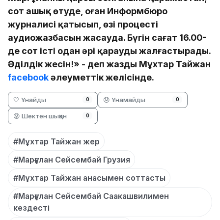
сот ашық өтуде, оған Информбюро
журналисі қатысып, өзі процестің
аудиожазбасын жасауда. Бүгін сағат 16.00-
де сот істі одан әрі қарауды жалғастырады.
Әділдік жеңсін!» - деп жазды Мұхтар Тайжан
facebook
әлеуметтік желісінде.
🤍 Ұнайды
😞 Ұнамайды
0
0
😡 Шектен шыққан
0
#Мұхтар Тайжан жер
#Марғұлан Сейсембай Грузия
#Мұхтар Тайжан анасымен соттасты
#Марғұлан Сейсембай Саакашвилимен
кездесті