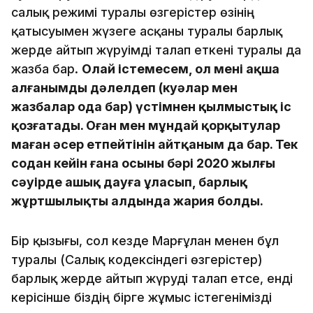
салық режимі туралы өзгерістер өзінің
қатысуымен жүзеге асқаны туралы барлық
жерде айтып жүруімді талап еткені туралы да
жазба бар.
Олай істемесем, ол менің ақша
алғанымды дәлелдеп (куәлар мен
жазбалар ода бар) үстімнен қылмыстық іс
қозғатады. Оған мен мұндай қорқытулар
маған әсер етпейтінін айтқаным да бар. Тек
содан кейін ғана осының бәрі 2020 жылғы
сәуірде ашық дауға ұласып, барлық
жұртшылықтың алдында жария болды.
Бір қызығы, сол кезде Марғұлан менен бұл
туралы (Салық кодексіндегі өзгерістер)
барлық жерде айтып жүруді талап етсе, енді
керісінше біздің бірге жұмыс істегенімізді