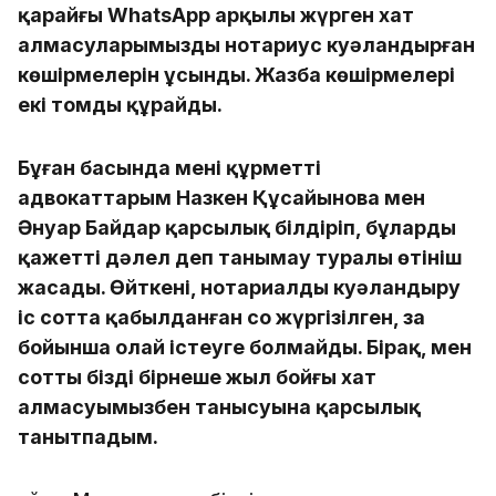
қарайғы WhatsApp арқылы жүрген хат
алмасуларымыздың нотариус куәландырған
көшірмелерін ұсынды. Жазба көшірмелері
екі томды құрайды.
Бұған басында менің құрметті
адвокаттарым Назкен Құсайынова мен
Әнуар Байдар қарсылық білдіріп, бұларды
қажетті дәлел деп танымау туралы өтініш
жасады. Өйткені, нотариалды куәландыру
іс сотта қабылданған соң жүргізілген, заң
бойынша олай істеуге болмайды. Бірақ, мен
соттың біздің бірнеше жыл бойғы хат
алмасуымызбен танысуына қарсылық
танытпадым.