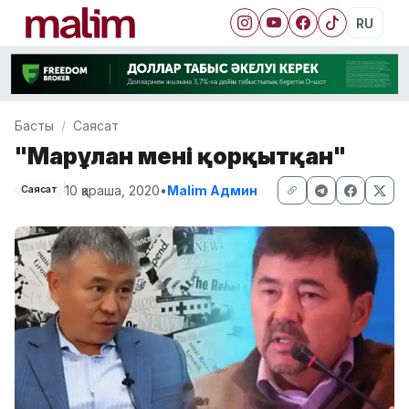
RU
Басты
Саясат
"Марғұлан мені қорқытқан"
10 қараша, 2020
•
Malim Админ
Саясат