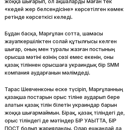
жоққа шығарып, ол ақшаларды маған тек
«кедей жер белсендісіне» көрсетілген көмек
ретінде көрсеткісі келеді.
Бұдан басқа, Марғұлан сотта, шамасы
жауапкершіліктен солай құтылғысы келген
шығар, оның мен туралы жазған постының
орысша мәтіні өзінің сөзі емес екенін, оны
қазақ тіліннен орысшаға украиндық бір SMM
компания аударғанын мәлімдеді.
Тарас Шевченконы еске түсіріп, Марғұланның
қазақша постарын орыс тіліне аударып бере
алатын қазақ тілін білетін украиндар барын
жоққа шығармаймын. Бірақ, қазақ тіліндегі де,
орыс тіліндегі де мәтіндер БІР УАҚЫТТА, БІР
ПОСТ болып жарияланды. Олар ешқандай да