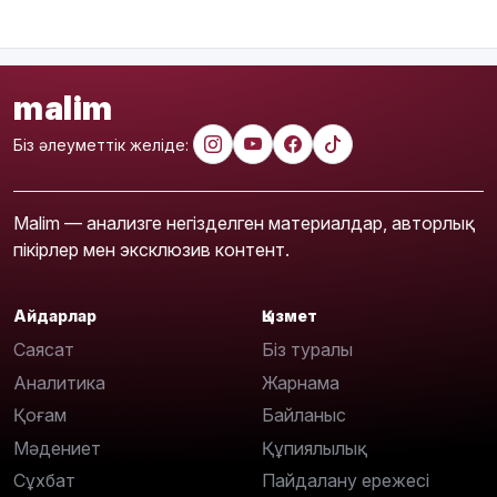
malim
Біз әлеуметтік желіде:
Malim — анализге негізделген материалдар, авторлық
пікірлер мен эксклюзив контент.
Айдарлар
Қызмет
Саясат
Біз туралы
Аналитика
Жарнама
Қоғам
Байланыс
Мәдениет
Құпиялылық
Сұхбат
Пайдалану ережесі