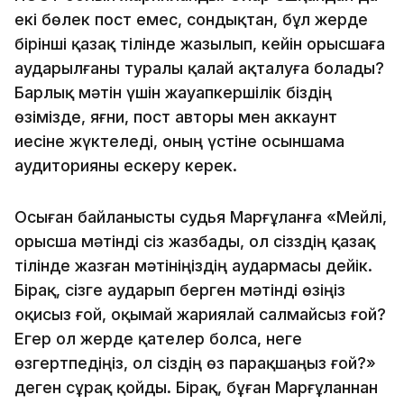
екі бөлек пост емес, сондықтан, бұл жерде
бірінші қазақ тілінде жазылып, кейін орысшаға
аударылғаны туралы қалай ақталуға болады?
Барлық мәтін үшін жауапкершілік біздің
өзімізде, яғни, пост авторы мен аккаунт
иесіне жүктеледі, оның үстіне осыншама
аудиторияны ескеру керек.
Осыған байланысты судья Марғұланға «Мейлі,
орысша мәтінді сіз жазбады, ол сізздің қазақ
тілінде жазған мәтініңіздің аудармасы дейік.
Бірақ, сізге аударып берген мәтінді өзіңіз
оқисыз ғой, оқымай жариялай салмайсыз ғой?
Егер ол жерде қателер болса, неге
өзгертпедіңіз, ол сіздің өз парақшаңыз ғой?»
деген сұрақ қойды. Бірақ, бұған Марғұланнан