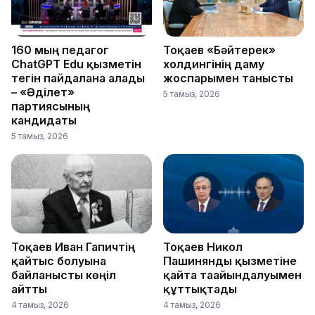
160 мың педагог
Тоқаев «Бәйтерек»
ChatGPT Edu қызметін
холдингінің даму
тегін пайдалана алады
жоспарымен танысты
– «Әділет»
5 тамыз, 2026
партиясының
кандидаты
5 тамыз, 2026
Тоқаев Иван Гапичтің
Тоқаев Никол
қайтыс болуына
Пашинянды қызметіне
байланысты көңіл
қайта тағайындалуымен
айтты
құттықтады
4 тамыз, 2026
4 тамыз, 2026