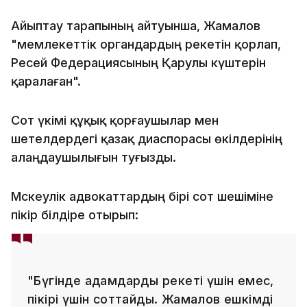
Айыптау тарапының айтуынша, Жамалов
"мемлекеттік органдардың әрекетін қорлап,
Ресей Федерациясының Қарулы күштерін
қаралаған".
Сот үкімі құқық қорғаушылар мен
шетелдердегі қазақ диаспорасы өкілдерінің
алаңдаушылығын туғызды.
Мәскеулік адвокаттардың бірі сот шешіміне
пікір білдіре отырып:
"Бүгінде адамдарды әрекеті үшін емес,
пікірі үшін соттайды. Жамалов ешкімді