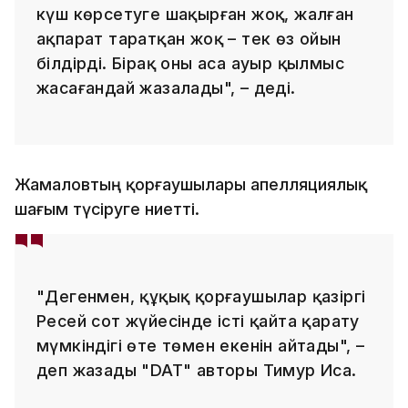
күш көрсетуге шақырған жоқ, жалған
ақпарат таратқан жоқ – тек өз ойын
білдірді. Бірақ оны аса ауыр қылмыс
жасағандай жазалады", – деді.
Жамаловтың қорғаушылары апелляциялық
шағым түсіруге ниетті.
"Дегенмен, құқық қорғаушылар қазіргі
Ресей сот жүйесінде істі қайта қарату
мүмкіндігі өте төмен екенін айтады", –
деп жазады "DAT" авторы Тимур Иса.