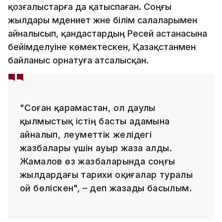
қозғалыстарға да қатыспаған. Соңғы
жылдары мәдениет және білім салаларымен
айналысып, қандастардың Ресей астанасына
бейімделуіне көмектескен, Қазақстанмен
байланыс орнатуға атсалысқан.
"Соған қарамастан, ол даулы
қылмыстық істің басты адамына
айналып, әлеуметтік желідегі
жазбалары үшін ауыр жаза алды.
Жамалов өз жазбаларында соңғы
жылдардағы тарихи оқиғалар туралы
ой бөліскен", – деп жазады басылым.