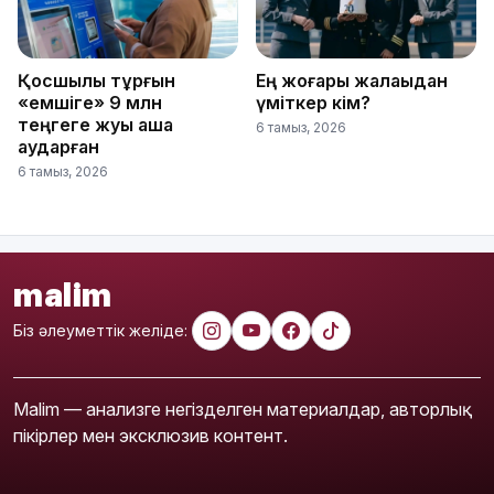
Қосшылық тұрғын
Ең жоғары жалақыдан
«емшіге» 9 млн
үміткер кім?
теңгеге жуық ақша
6 тамыз, 2026
аударған
6 тамыз, 2026
malim
Біз әлеуметтік желіде:
Malim — анализге негізделген материалдар, авторлық
пікірлер мен эксклюзив контент.