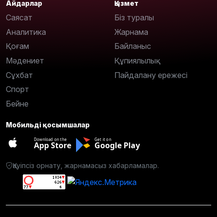
Айдарлар
Қызмет
Саясат
Біз туралы
Аналитика
Жарнама
Қоғам
Байланыс
Мәдениет
Құпиялылық
Сұхбат
Пайдалану ережесі
Спорт
Бейне
Мобильді қосымшалар
Download on the
Get it on
App Store
Google Play
Қауіпсіз орнату, жарнамасыз хабарламалар.