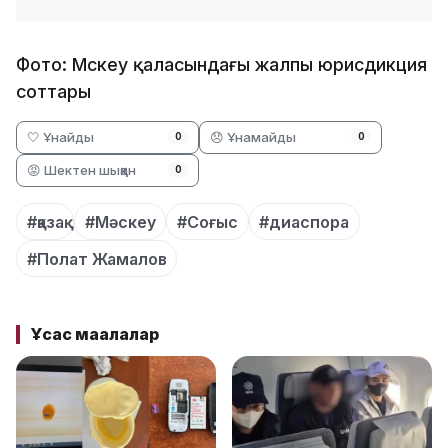
Фото: Мәскеу қаласындағы жалпы юрисдикция
соттары
🤍 Ұнайды
😞 Ұнамайды
0
0
😡 Шектен шыққан
0
#қазақ
#Мәскеу
#Соғыс
#диаспора
#Полат Жамалов
Ұқсас мақалалар