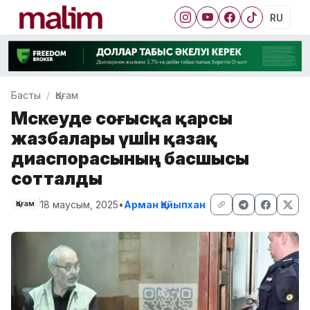
RU
Басты
Қоғам
Мәскеуде соғысқа қарсы
жазбалары үшін қазақ
диаспорасының басшысы
сотталды
18 маусым, 2025
•
Арман Қайыпхан
Қоғам