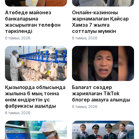
Ақтөбеде майонез
Онлайн-казиноны
банкаларына
жарнамалаған Қайсар
жасырылған телефон
Хамза 7 жылға
тәркіленді
сотталуы мүмкін
6 тамыз, 2026
6 тамыз, 2026
Қызылорда облысында
Балағат сөздер
жылына 6 мың тонна
жариялаған TikTok
өнім өндіретін құс
блогер қамауға алынды
фабрикасы ашылды
6 тамыз, 2026
6 тамыз, 2026