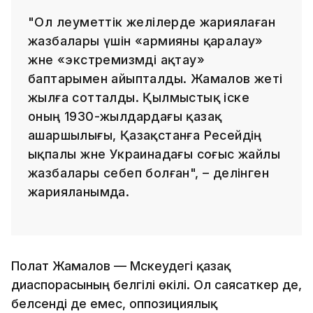
"Ол әлеуметтік желілерде жариялаған
жазбалары үшін «армияны қаралау»
және «экстремизмді ақтау»
баптарымен айыпталды. Жамалов жеті
жылға сотталды. Қылмыстық іске
оның 1930-жылдардағы қазақ
ашаршылығы, Қазақстанға Ресейдің
ықпалы және Украинадағы соғыс жайлы
жазбалары себеп болған", – делінген
жарияланымда.
Полат Жамалов — Мәскеудегі қазақ
диаспорасының белгілі өкілі. Ол саясаткер де,
белсенді де емес, оппозициялық