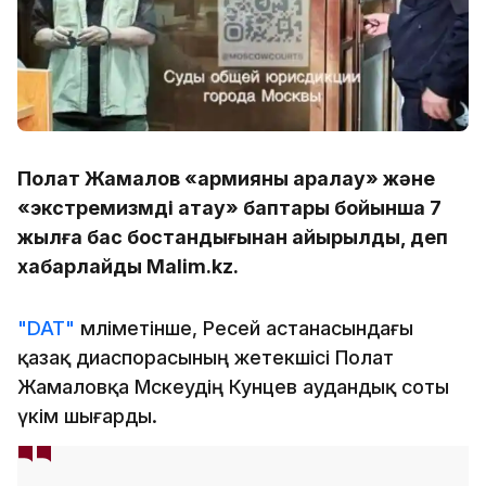
Полат Жамалов «армияны қаралау» және
«экстремизмді ақтау» баптары бойынша 7
жылға бас бостандығынан айырылды, деп
хабарлайды Malim.kz.
"DAT"
мәліметінше, Ресей астанасындағы
қазақ диаспорасының жетекшісі Полат
Жамаловқа Мәскеудің Кунцев аудандық соты
үкім шығарды.