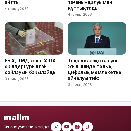
айтты
тағайындалуымен
құттықтады
4 тамыз, 2026
4 тамыз, 2026
ЕҚЫҰ, ТМД және ҰҚШҰ
Тоқаев: Қазақстан үш
өкілдері Құрылтай
жыл ішінде толық
сайлауын бақылайды
цифрлық мемлекетке
айналуы тиіс
3 тамыз, 2026
3 тамыз, 2026
malim
Біз әлеуметтік желіде: