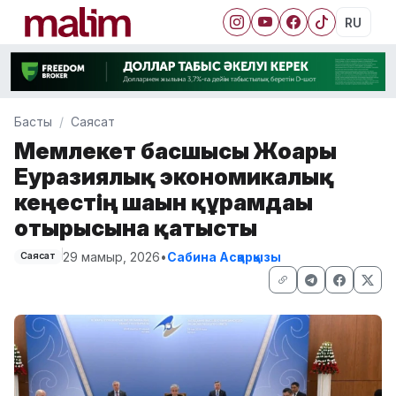
RU
Басты
Саясат
Мемлекет басшысы Жоғары
Еуразиялық экономикалық
кеңестің шағын құрамдағы
отырысына қатысты
29 мамыр, 2026
•
Сабина Асқарқызы
Саясат