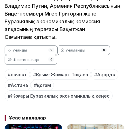
Владимир Путин, Армения Республикасының
Вице-премьері Мгер Григорян және
Еуразиялық экономикалық комиссия
алқасының төрағасы Бақытжан
Сағынтаев қатысты.
🤍 Ұнайды
😞 Ұнамайды
0
0
😡 Шектен шыққан
0
#саясат
#Қасым-Жомарт Тоқаев
#Ақорда
#Астана
#қоғам
#Жоғары Еуразиялық экономикалық кеңес
Ұқсас мақалалар