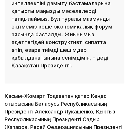
интеллектіні дамыту бастамаларына
қатысты маңызды мәселелерді
талқылаймыз. Бұл туралы мазмұнды
әңгімеміз кеше экономикалық форум
аясында басталды. Жиынымыз
әдеттегідей конструктивті сипатта
өтіп, өзара тиімді шешімдер
қабылданатынына сенімдімін, - деді
Қазақстан Президенті.
Қасым-Жомарт Тоқаевпен қатар Кеңес
отырысына Беларусь Республикасының
Президенті Александр Лукашенко, Қырғыз
Республикасының Президенті Садыр
Жапаров, Ресей Федерациясының Президенті