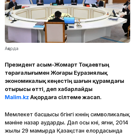
Ақорда
Президент Қасым-Жомарт Тоқаевтың
төрағалығымен Жоғары Еуразиялық
экономикалық кеңестің шағын құрамдағы
отырысы өтті, деп хабарлайды
Malim.kz
Ақордаға сілтеме жасап.
Мемлекет басшысы бүгінгі күннің символикалық
мәніне назар аударды. Дәл осы күні, яғни, 2014
жылы 29 мамырда Қазақстан елордасында