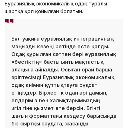
Еуразиялық экономикалық одақ туралы
шартқа қол қойылған болатын.
Бұл уақиға еуразиялық интеграцияның
маңызды кезеңі ретінде есте қалды.
Одақ құрылған сәттен бері еуразиялық
«бестіктің» басты ынтымақтастық
алаңына айналды. Осыған орай барша
әріптесімді Еуразиялық экономикалық
одақ күнімен құттықтауға рұқсат
етіңіздер. Бірлестік одан әрі дамып,
елдеріміз бен халықтарымыздың
игілігіне қызмет ете берсін! Бүгінгі
шағын форматтағы кездесу барысында
біз сыртқы саудаға, жасанды