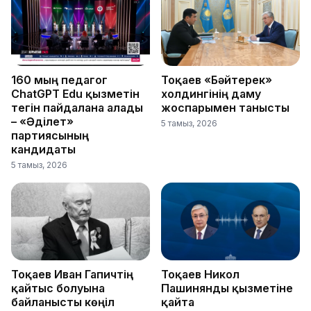
160 мың педагог
Тоқаев «Бәйтерек»
ChatGPT Edu қызметін
холдингінің даму
тегін пайдалана алады
жоспарымен танысты
– «Әділет»
5 тамыз, 2026
партиясының
кандидаты
5 тамыз, 2026
Тоқаев Иван Гапичтің
Тоқаев Никол
қайтыс болуына
Пашинянды қызметіне
байланысты көңіл
қайта