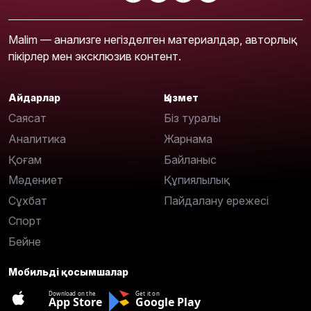
Malim — анализге негізделген материалдар, авторлық
пікірлер мен эксклюзив контент.
Айдарлар
Қызмет
Саясат
Біз туралы
Аналитика
Жарнама
Қоғам
Байланыс
Мәдениет
Құпиялылық
Сұхбат
Пайдалану ережесі
Спорт
Бейне
Мобильді қосымшалар
Download on the
Get it on
App Store
Google Play