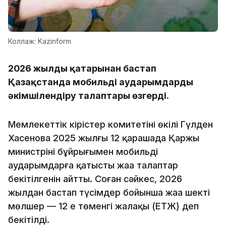
Коллаж: Kazinform
2026 жылдың қаңтарынан бастап
Қазақстанда мобильді аударымдарды
әкімшілендіру талаптары өзгерді.
Мемлекеттік кірістер комитетінің өкілі Гүлден
Хасенова 2025 жылғы 12 қарашада Қаржы
министрінің бұйрығымен мобильді
аударымдарға қатысты жаңа талаптар
бекітілгенін айтты. Соған сәйкес, 2026
жылдан бастап түсімдер бойынша жаңа шекті
мөлшер — 12 ең төменгі жалақы (ЕТЖ) деп
бекітілді.