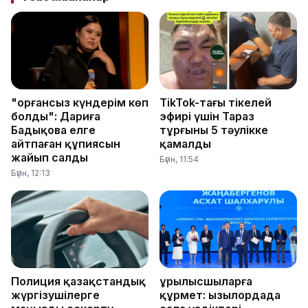
"Қорғансыз күндерім көп
TikTok-тағы тікелей
болды": Дариға
эфирі үшін Тараз
Бадықова елге
тұрғыны 5 тәулікке
айтпаған құпиясын
қамалды
жайып салды
Бүгін, 11:54
Бүгін, 12:13
Полиция қазақстандық
Құрылысшыларға
жүргізушілерге
құрмет: Қызылордада