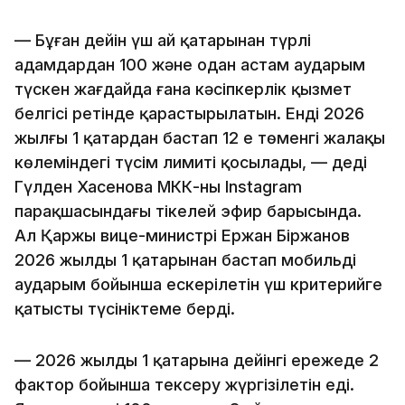
— Бұған дейін үш ай қатарынан түрлі
адамдардан 100 және одан астам аударым
түскен жағдайда ғана кәсіпкерлік қызмет
белгісі ретінде қарастырылатын. Енді 2026
жылғы 1 қаңтардан бастап 12 ең төменгі жалақы
көлеміндегі түсім лимиті қосылады, — деді
Гүлден Хасенова МКК-ның Instagram
парақшасындағы тікелей эфир барысында.
Ал Қаржы вице-министрі Ержан Біржанов
2026 жылдың 1 қаңтарынан бастап мобильді
аударым бойынша ескерілетін үш критерийге
қатысты түсініктеме берді.
— 2026 жылдың 1 қаңтарына дейінгі ережеде 2
фактор бойынша тексеру жүргізілетін еді.