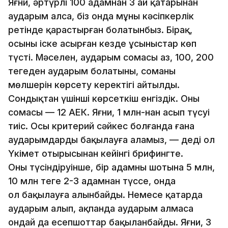
Яғни, әртүрлі 100 адамнан 3 ай қатарынан
аударым алса, біз онда мұны кәсіпкерлік
ретінде қарастырған болатынбыз. Бірақ,
осыны іске асырған кезде ұсыныстар көп
түсті. Мәселен, аударым сомасы аз, 100, 200
теңгеден аударым болатыны, соманың
мөлшерін көрсету керектігі айтылды.
Сондықтан үшінші көрсеткіш енгіздік. Оның
сомасы — 12 АЕК. Яғни, 1 млн-нан асып түсуі
тиіс. Осы критерий сәйкес болғанда ғана
аударымдарды бақылауға аламыз, — деді ол
Үкімет отырысынан кейінгі брифингте.
Оның түсіндіруінше, бір адамның шотына 5 млн,
10 млн теңге 2-3 адамнан түссе, онда
ол бақылауға алынбайды. Немесе қаңтарда
аударым алып, ақпанда аударым алмаса
ондай да есепшоттар бақыланбайды. Яғни, 3