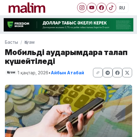
RU
Басты
Қоғам
Мобильді аударымдарға талап
күшейтіледі
1 қаңтар, 2026
•
Айбын Атабай
Қоғам