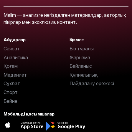
Malim — анализге негізделген материалдар, авторлық
пікірлер мен эксклюзив контент.
Айдарлар
Қызмет
Саясат
Біз туралы
Аналитика
Жарнама
Қоғам
Байланыс
Мәдениет
Құпиялылық
Сұхбат
Пайдалану ережесі
Спорт
Бейне
Мобильді қосымшалар
Download on the
Get it on
App Store
Google Play