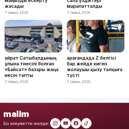
маңызды ескерту
сала үздіктері
жасады
марапатталды
7 тамыз, 2026
7 тамыз, 2026
Қайрат Сатыбалдының
Қарағандада Z белгісі
ұлына тиесілі болған
бар жейде киген
«Байсат» базары жаңа
жолаушы қызу талқыға
иесін тапты
түсті
7 тамыз, 2026
7 тамыз, 2026
malim
Біз әлеуметтік желіде: