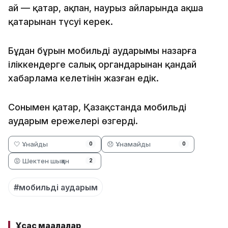
ай — қаңтар, ақпан, наурыз айларында ақша
қатарынан түсуі керек.
Бұдан бұрын мобильді аударымы назарға
іліккендерге салық органдарынан қандай
хабарлама келетінін жазған едік.
Сонымен қатар, Қазақстанда мобильді
аударым ережелері өзгерді.
🤍 Ұнайды
😞 Ұнамайды
0
0
😡 Шектен шыққан
2
#мобильді аударым
Ұқсас мақалалар