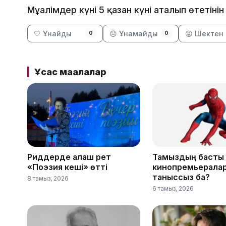
Мұғалімдер күні 5 қазан күні аталып өтетіні
🤍 Ұнайды
😞 Ұнамайды
😡 Шектен 
0
0
Ұқсас мақалалар
Риддерде алғаш рет
Тамыздың басты
«Поэзия кеші» өтті
кинопремьерала
таныссыз ба?
8 тамыз, 2026
6 тамыз, 2026