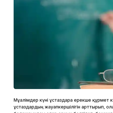
Мұғалімдер күні ұстаздарға ерекше құрмет к
ұстаздардың жауапкершілігін арттырып, ола