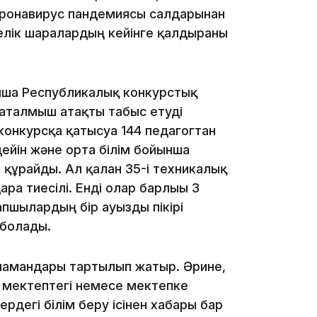
 коронавирус пандемиясы салдарынан
16:59
елік шаралардың кейінге қалдырғаны
ынша Республикалық конкурстық
 аталмыш атақты табыс етуді
конкурсқа қатысуға 144 педагогтан
15:55
дейін және орта білім бойынша
құрайды. Ал қалған 35-і техникалық
ға тиесілі. Енді олар барлығы 3
апшылардың бір ауызды пікірі
 болады.
мамандары тартылып жатыр. Әрине,
14:26
, мектептегі немесе мектепке
ердегі білім беру ісінен хабары бар