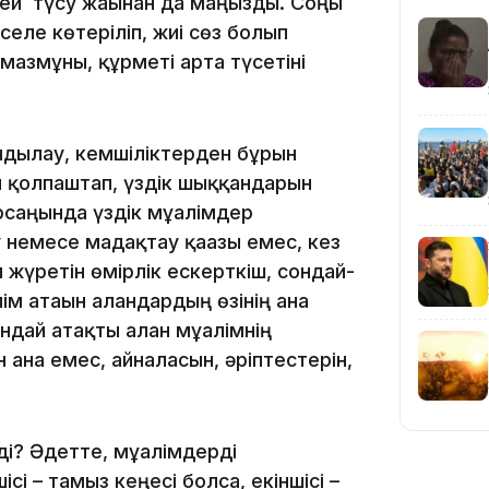
ей түсу жағынан да маңызды. Соңғы
еле көтеріліп, жиі сөз болып
18:58
мазмұны, құрметі арта түсетіні
ндылау, кемшіліктерден бұрын
ды қолпаштап, үздік шыққандарын
17:57
рсаңында үздік мұғалімдер
 немесе мадақтау қағазы емес, кез
 жүретін өмірлік ескерткіш, сондай-
ім атағын алғандардың өзінің ғана
ндай атақты алған мұғалімнің
17:10
н ғана емес, айналасын, әріптестерін,
ді? Әдетте, мұғалімдерді
ісі – тамыз кеңесі болса, екіншісі –