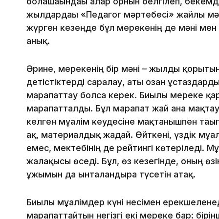
болашағындағы алар орнын белгілеп, бекемд
жылдардағы «Педагог мәртебесі» жайлы мәс
жүрген кезеңде бұл мерекенің де мәні мен 
анық.
Әрине, мерекенің бір мәні – жылды қорыты
детістіктерді саралау, аты озған ұстаздар
марапаттау болса керек. Биылғы мереке қа
марапатталды. Бұл марапат жай ғана мақтау
келген мұғалім кеудесіне мақтанышпен тағып
ақ, материалдық жағдай. Өйткені, үздік мұғал
емес, мектебінің де рейтингі көтеріледі. Мұ
жалақысы өседі. Бұл, өз кезегінде, оның өзі
ұжымын да ынталандыра түсетін атақ.
Биылғы мұғалімдер күні несімен ерекшелене
марапаттайтын негізгі екі мереке бар: бірінш