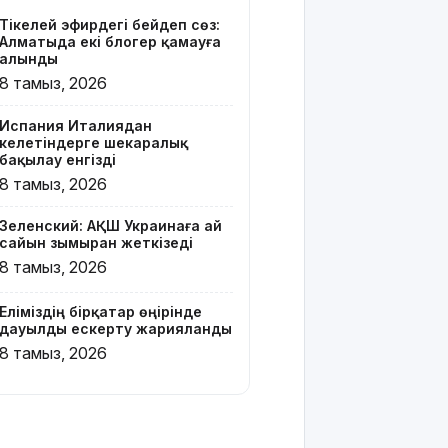
тайфун
Тікелей эфирдегі бейәдеп сөз:
соғып, 14
Алматыда екі блогер қамауға
мың
алынды
ғимарат
8 тамыз, 2026
жарықсыз
қалды
Испания Италиядан
келетіндерге шекаралық
БҚО-да ет
бақылау енгізді
өнімдері
8 тамыз, 2026
тексеріліп
жатыр
Зеленский: АҚШ Украинаға ай
сайын зымыран жеткізеді
Бельгия
8 тамыз, 2026
Королі
Филипп
Еліміздің бірқатар өңірінде
Қасым-
дауылды ескерту жарияланды
Жомарт
8 тамыз, 2026
Тоқаевқа
жауап хат
жолдады
БҚО-да