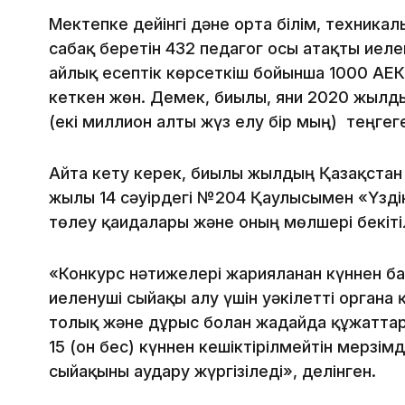
Мектепке дейінгі дәне орта білім, техникал
сабақ беретін 432 педагог осы атақты иеле
айлық есептік көрсеткіш бойынша 1000 АЕК
кеткен жөн. Демек, биылғы, яғни 2020 жылд
(екі миллион алты жүз елу бір мың) теңге
Айта кету керек, биылғы жылдың Қазақстан
жылғы 14 сәуірдегі №204 Қаулысымен «Үздік
төлеу қағидалары және оның мөлшері бекіті
«Конкурс нәтижелері жарияланған күннен бас
иеленуші сыйақы алу үшін уәкілетті органғ
толық және дұрыс болған жағдайда құжаттар
15 (он бес) күннен кешіктірілмейтін мерзім
сыйақыны аудару жүргізіледі», делінген.