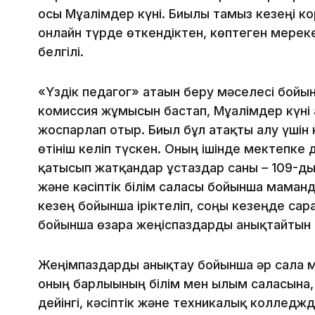
осы Мұғалімдер күні. Биылғы тамыз кезеңі
онлайн түрде өткендіктен, көптеген мерек
белгілі.
«Үздік педагог» атағын беру мәселесі бой
комиссия жұмысын бастап, Мұғалімдер күні
жоспарлап отыр. Биыл бұл атақты алу үшін 
өтініш келіп түскен. Оның ішінде мектепке 
қатысып жатқандар ұстаздар саны – 109-ды 
және кәсіптік білім саласы бойынша мамандар
кезең бойынша іріктеліп, соңғы кезеңде сар
бойынша өзара жеңіспаздарды анықтайтын
Жеңімпаздарды анықтау бойынша әр сала 
оның барлығының білім мен ғылым саласына
дейінгі, кәсіптік және техникалық колледжд