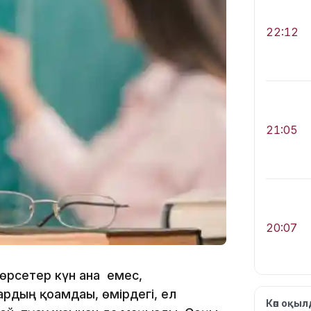
22:12
21:05
20:07
өрсетер күн ғана емес,
рдың қоғамдағы, өмірдегі, ел
Көп оқы