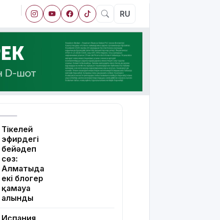
RU
Тікелей
эфирдегі
бейәдеп
сөз:
Алматыда
екі блогер
қамауға
алынды
Испания