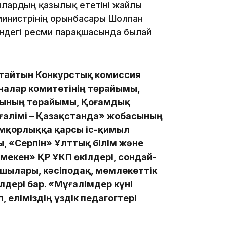
лардың қазылық ететіні жайлы
министрінің орынбасары Шолпан
сіндегі ресми парақшасында былай
ықтайтын Конкурстық комиссия
13:39
алар комитетінің төрайымы,
орының төрайымы, Қоғамдық
алімі – Қазақстанда» жобасының
емқорлыққа қарсы іс-қимыл
, «Серпін» Ұлттық білім және
екен» ҚР ҰКП өкілдері, сондай-
шылары, кәсіподақ, мемлекеттік
дері бар. «Мұғалімдер күні
13:00
еліміздің үздік педагогтері