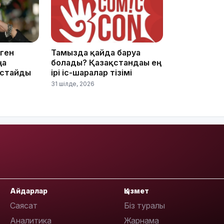
08:36
ген
Тамызда қайда баруға
ңа
болады? Қазақстандағы ең
астайды
ірі іс-шаралар тізімі
31 шілде, 2026
23:40
21:59
Айдарлар
Қызмет
Саясат
Біз туралы
Аналитика
Жарнама