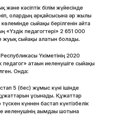
ық және кәсіптік білім жүйесінде
ніп, олардың әрқайсысына әр жылғы
12:40
 көлемінде сыйақы берілгенін айта
ың «Үздік педагогтері» 2 651 000
ге жуық сыйақы алатын болады.
 Республикасы Үкіметінің 2020
 педагог» атағын иеленушіге сыйақы
12:13
лген. Онда:
тап 5 (бес) жұмыс күні ішінде
а құжаттарын ұсынады. Құжаттар
 түскен күннен бастап күнтізбелік
де иеленушінің ағымдағы шотына
11:54