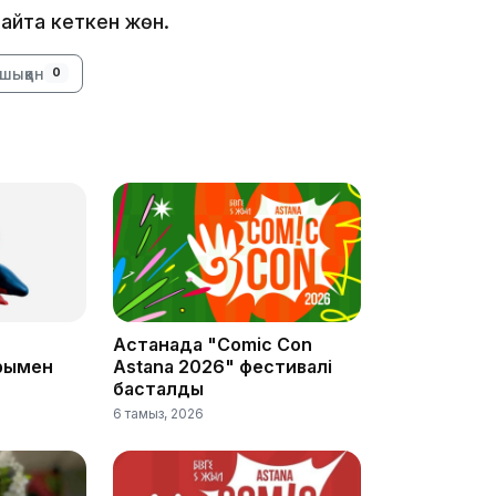
н айта кеткен жөн.
шыққан
0
10:56
Астанада "Comic Con
рымен
Astana 2026" фестивалі
басталды
6 тамыз, 2026
09:36