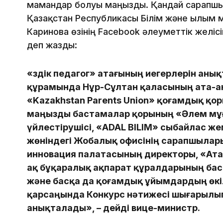
мамандар болуы маңызды. Қандай сарапшы
Қазақстан Республикасы Білім және ғылым 
Каринова өзінің Facebook әлеуметтік желі
деп жазды:
«Үздік педагог» атағының иегерлерін ан
құрамында Нұр-Сұлтан қаласының ата-ан
«Kazakhstan Parents Union» қоғамдық қ
маңызды бастамалар қорының «Әлем мұғ
үйлестірушісі, «ADAL BILIM» сыбайлас ж
жөніндегі Жобалық офисінің сарапшылары
инновация палатасының директоры, «Атам
ақ бұқаралық ақпарат құралдарының бас
және басқа да қоғамдық ұйымдардың өкіл
қарсаңында Конкурс нәтижесі шығарылып, 
анықталады», – дейді вице-министр.