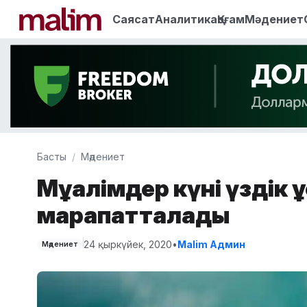
Саясат
Аналитика
Қоғам
Мәдениет
Басты
Мәдениет
Мұғалімдер күні үздік 
марапатталады
24 қыркүйек, 2020
•
Malim Админ
Мәдениет