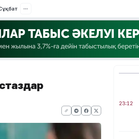
Сұқбат
ұстаздар
23:12