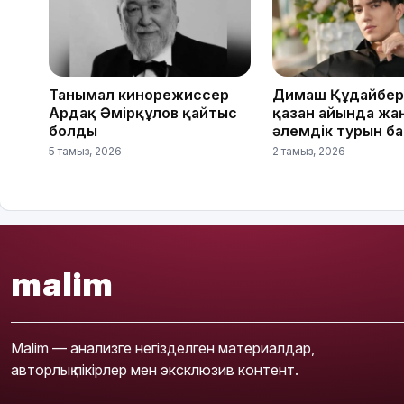
Танымал кинорежиссер
Димаш Құдайбер
Ардақ Әмірқұлов қайтыс
қазан айында жа
болды
әлемдік турын б
5 тамыз, 2026
2 тамыз, 2026
malim
Malim — анализге негізделген материалдар,
авторлық пікірлер мен эксклюзив контент.