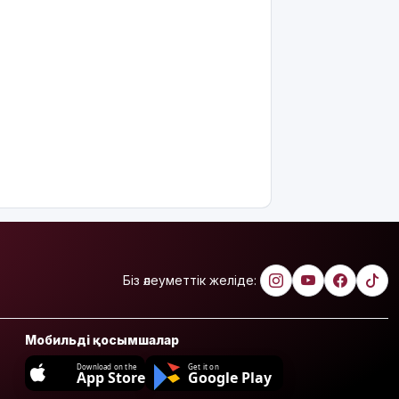
қолдады
8 тамызға
арналған
ауа райы
болжамы
Полиция
қазақстандық
жүргізушілерге
маңызды
ескерту
жасады
Тоқаев
Ардақ
Біз әлеуметтік желіде:
Әмірқұловтың
отбасына
көңіл
Мобильді қосымшалар
айтты
Download on the
Get it on
App Store
Google Play
Құрылысшыларға
құрмет: