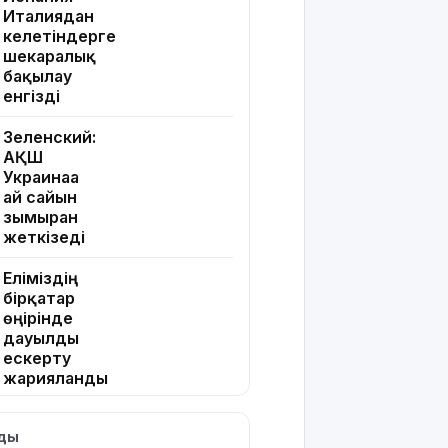
Италиядан
келетіндерге
шекаралық
бақылау
енгізді
Зеленский:
АҚШ
Украинаға
ай сайын
зымыран
жеткізеді
Еліміздің
бірқатар
өңірінде
дауылды
ескерту
жарияланды
Жапонияда
лды
жойқын