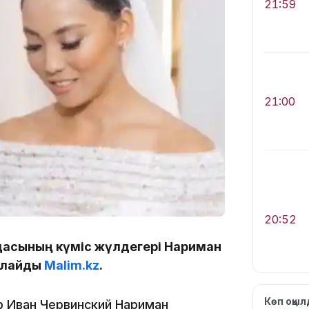
21:59
21:00
20:52
дасының күміс жүлдегері Нариман
арлайды
Malim.kz
.
Көп оқы
ер Иван Червинский Нариман