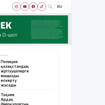
RU
Полиция
қазақстандық
жүргізушілерге
маңызды
ескерту
жасады
Тоқаев
Ардақ
Әмірқұловтың