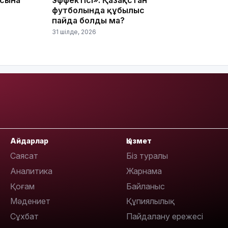
футболында құбылыс
пайда болды ма?
31 шілде, 2026
13:14
13:08
Айдарлар
Қызмет
Саясат
Біз туралы
Аналитика
Жарнама
Қоғам
Байланыс
Мәдениет
Құпиялылық
12:35
Сұхбат
Пайдалану ережесі