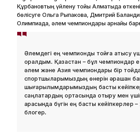
Құрбановтың үйлену тойы Алматыда өткені
бөлісуге Ольга Рыпакова, Дмитрий Баланди
Олимпиада, әлем чемпиондары арнайы барғ
Әлемдегі ең чемпиондық тойға қатысу ү
оралдым. Қазақстан – бұл чемпиондар ел
әлем және Азия чемпиондары бір тойда 
спортшыларымыздың өнерін әрқашан бақ
шығарылымдарымыздың басты кейіпкер
саңлақтардың ортасында отыру мен үш
арасында бүгін ең басты кейіпкерлер –
блогер.