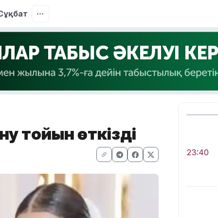
Сұқбат
ну тойын өткізді
23:40