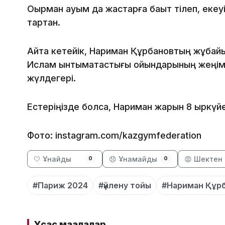
Оқырман қауым да жастарға бақыт тілеп, еке
тартқан.
Айта кетейік, Нариман Құрбановтың жұбай
Ислам ынтымақтастығы ойындарының жеңімпа
жүлдегері.
Естеріңізде болса, Нариман жарын 8 қыркүй
Фото: instagram.com/kazgymfederation
🤍 Ұнайды
😞 Ұнамайды
😡 Шектен 
0
0
#Париж 2024
#үйлену тойы
#Нариман Құр
Ұқсас мақалалар