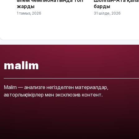
жарды
барды
1 тамыз, 2026
31 шілде, 2026
malim
Malim — анализге негізделген материалдар,
авторлық пікірлер мен эксклюзив контент.