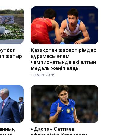
15:33
15:04
футбол
Қазақстан жасөспірімдер
ып жатыр
құрамасы әлем
чемпионатында екі алтын
медаль жеңіп алды
1 тамыз, 2026
14:10
танның
«Дастан Сатпаев
асына
эффектісі»: Қазақстан