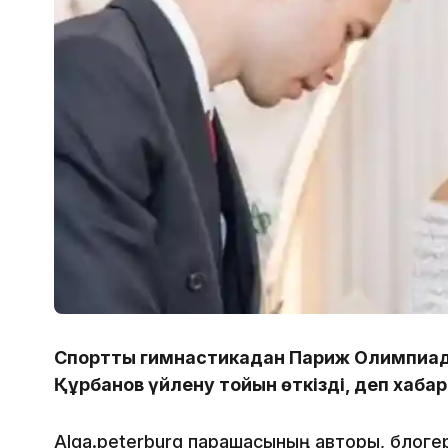
Спорттық гимнастикадан Париж Олимпиа
Құрбанов үйлену тойын өткізді, деп хаб
Аlga.peterburg парақшасының авторы, блог