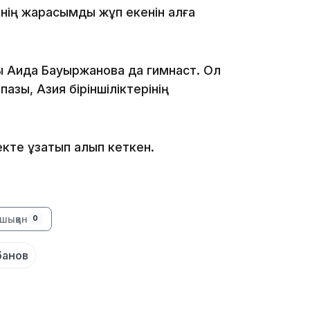
уінің жарасымды жұп екенін алға
16:34
ы Аида Бауыржанова да гимнаст. Ол
зы, Азия біріншіліктерінің
16:33
екте ұзатып алып кеткен.
шыққан
0
16:01
банов