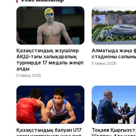
Қазақстандық жүзушілер
Алматыда жаңа 
АҚШ-тағы халықаралық
стадионы салын
турнирде 17 медаль жеңіп
5 тамыз, 2026
алды
5 тамыз, 2026
Қазақстандық балуан U17
Тоқаев Қырғызс
әлем чемпионатында топ
Шолпан-Ата қал