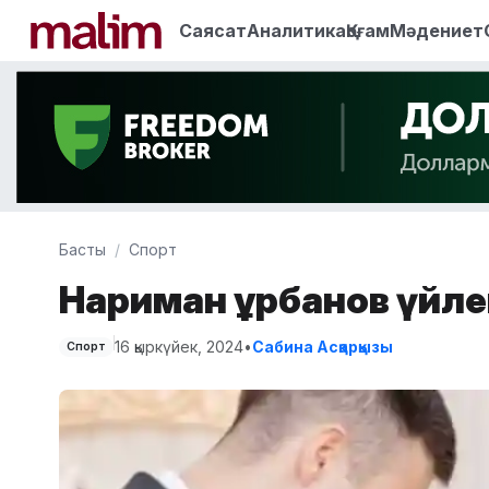
Саясат
Аналитика
Қоғам
Мәдениет
Басты
Спорт
Нариман Құрбанов үйле
16 қыркүйек, 2024
•
Сабина Асқарқызы
Спорт