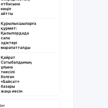
отбасына
көңіл
айтты
Құрылысшыларға
құрмет:
Қызылордада
сала
үздіктері
марапатталды
Қайрат
Сатыбалдының
ұлына
тиесілі
болған
«Байсат»
базары
жаңа иесін
тапты
лды
Қарағандада