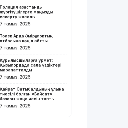
Z белгісі
Полиция қазақстандық
бар жейде
жүргізушілерге маңызды
киген
ескерту жасады
жолаушы
7 тамыз, 2026
қызу
талқыға
Тоқаев Ардақ Әмірқұловтың
түсті
отбасына көңіл айтты
7 тамыз, 2026
Президент
Солтүстік
Құрылысшыларға құрмет:
Қазақстан
Қызылордада сала үздіктері
облысының
марапатталды
90
7 тамыз, 2026
жылдығымен
құттықтады
Қайрат Сатыбалдының ұлына
тиесілі болған «Байсат»
Телефон
базары жаңа иесін тапты
алаяқтығының
7 тамыз, 2026
жаңа түрі
туралы
ескерту
жасалды