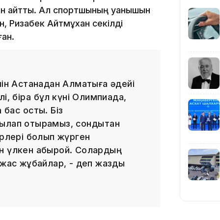
н айтты. Ал спортшының қуанышын
н, Ризабек Айтмұхан секілді
19:39
ан.
шін Астанадан Алматыға әдейі
і, бірақ бұл күні Олимпиада,
бас қосты. Біз
18:45
ылап отырамыз, сондықтан
лері болып жүрген
ін үлкен абырой. Солардың
 жас жұбайлар, - деп жазды
17:34