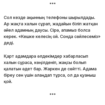
***
Сол кезде ақынның телефоны шырылдады.
Ар жақта халын сұрап, жағдайын біліп жатқан
әйел адамның даусы. Сірә, апамыз болса
керек. «Кешке келесің ғой. Сонда сөйлесеміз»
деді.
Қарт адамдарға әлдекімдер хабарласып
халын сұраса, көңілденіп, жақсы болып
қалатын әдет бар. Жәркен де сөйтті. Адамға
біреу сен үшін алаңдап тұрса, ол да ­­қуаныш
қой.
***