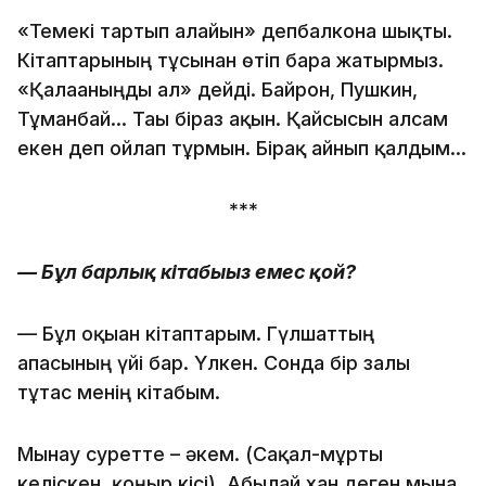
«Темекі тартып алайын» депбалконға шықты.
Кітаптарының тұсынан өтіп бара жатырмыз.
«Қалағаныңды ал» дейді. Байрон, Пушкин,
Тұманбай… Тағы біраз ақын. Қайсысын алсам
екен деп ойлап тұрмын. Бірақ айнып қалдым...
***
— Бұл барлық кітабыңыз емес қой?
—
Бұл оқыған кітаптарым. Гүлшаттың
апасының үйі бар. Үлкен. Сонда бір залы
тұтас менің кітабым.
Мынау суретте – әкем. (Сақал-мұрты
келіскен, қоңыр кісі). Абылай хан деген мына