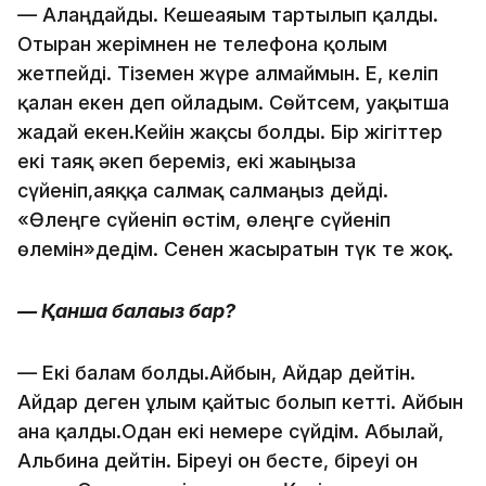
—
Алаңдайды. Кешеаяғым тартылып қалды.
Отырған жерімнен не телефонға қолым
жетпейді. Тіземен жүре алмаймын. Е, келіп
қалған екен деп ойладым. Сөйтсем, уақытша
жағдай екен.Кейін жақсы болды. Бір жігіттер
екі таяқ әкеп береміз, екі жағыңызға
сүйеніп,аяққа салмақ салмаңыз дейді.
«Өлеңге сүйеніп өстім, өлеңге сүйеніп
өлемін»дедім. Сенен жасыратын түк те жоқ.
— Қанша балаңыз бар?
—
Екі балам болды.Айбын, Айдар дейтін.
Айдар деген ұлым қайтыс болып кетті. Айбын
ғана қалды.Одан екі немере сүйдім. Абылай,
Альбина дейтін. Біреуі он бесте, біреуі он