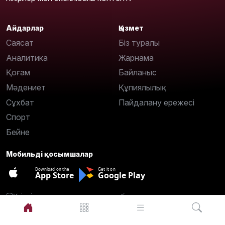
Айдарлар
Қызмет
Саясат
Біз туралы
Аналитика
Жарнама
Қоғам
Байланыс
Мәдениет
Құпиялылық
Сұхбат
Пайдалану ережесі
Спорт
Бейне
Мобильді қосымшалар
Download on the
Get it on
App Store
Google Play
Қауіпсіз орнату, жарнамасыз хабарламалар.