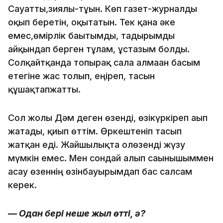
Сауатты,зиялы-тұғын. Көп газет-журналды
оқып беретін, оқытатын. Тек қана әке
емес,өмірлік бағытымды, тағдырымды
айқындап берген тұлғам, ұстазым болды.
Солқайтқанда топырақ сала алмаған басым
етегіне жас толып, еңіреп, тасын
құшақтапжатты.
Сол жолы Дәм деген өзенді, өзікүркіреп ағып
жатады, қиып өттім. Өркештеніп тасып
жатқан еді. Жайшылықта олөзенді жүзу
мүмкін емес. Мен сондай алып сағынышыммен
асау өзеннің өзінбауырымдап бас салсам
керек.
— Одан бері неше жыл өтті, ә?