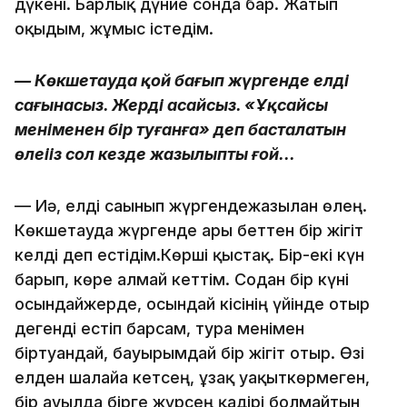
дүкені. Барлық дүние сонда бар. Жатып
оқыдым, жұмыс істедім.
— Көкшетауда қой бағып жүргенде елді
сағынасыз. Жерді аңсайсыз. «Ұқсайсың
меніменен бір туғанға» деп басталатын
өлеңіңіз сол кезде жазылыпты ғой...
— Иә, елді сағынып жүргендежазылған өлең.
Көкшетауда жүргенде арғы беттен бір жігіт
келді деп естідім.Көрші қыстақ. Бір-екі күн
барып, көре алмай кеттім. Содан бір күні
осындайжерде, осындай кісінің үйінде отыр
дегенді естіп барсам, тура менімен
біртуғандай, бауырымдай бір жігіт отыр. Өзі
елден шалғайға кетсең, ұзақ уақыткөрмеген,
бір ауылда бірге жүрсең қадірі болмайтын