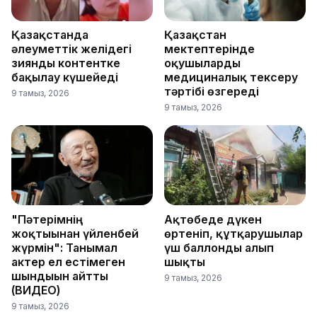
Қазақстанда
Қазақстан
әлеуметтік желідегі
мектептерінде
зиянды контентке
оқушыларды
бақылау күшейеді
медициналық тексеру
тәртібі өзгереді
9 тамыз, 2026
9 тамыз, 2026
"Пәтерімнің
Ақтөбеде дүкен
жоқтығынан үйленбей
өртеніп, құтқарушылар
жүрмін": Танымал
үш баллонды алып
актер ел естімеген
шықты
шындығын айтты
9 тамыз, 2026
(ВИДЕО)
9 тамыз, 2026