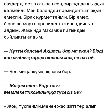
сөздерді естіп отырған соң,сыртқа да шыққың
келмейді. Мен бәлендей президентшіл ақын
емеспін. Бірақ құрметтеймін. Бір емес,
бірнеше мәрте президент стипендиясын
алдым. Жақында Махамбет атындағы
сыйлықты алдым.
— Құтты болсын! Ақшасы бар ма екен? Біздің
көп сыйлықтардың ақшасы жоқ не аз ғой.
—
Бес мыңға жуық ақшасы бар.
— Жақсы екен. Енді тағы
Мемлекеттіксыйлыққа түсесіз бе?
-
Жоқ, түспеймін.Менен жас жігіттер алып