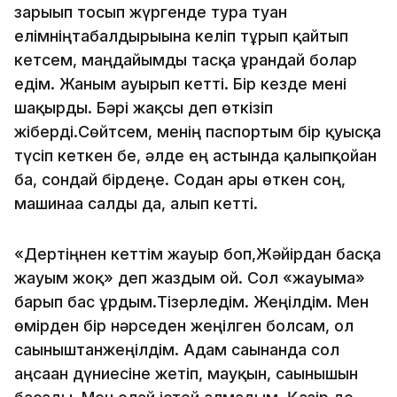
зарығып тосып жүргенде тура туған
елімніңтабалдырығына келіп тұрып қайтып
кетсем, маңдайымды тасқа ұрғандай болар
едім. Жаным ауырып кетті. Бір кезде мені
шақырды. Бәрі жақсы деп өткізіп
жіберді.Сөйтсем, менің паспортым бір қуысқа
түсіп кеткен бе, әлде ең астында қалыпқойған
ба, сондай бірдеңе. Содан ары өткен соң,
машинаға салды да, алып кетті.
«Дертіңнен кеттім жауыр боп,Жәйірдан басқа
жауым жоқ» деп жаздым ғой. Сол «жауыма»
барып бас ұрдым.Тізерледім. Жеңілдім. Мен
өмірден бір нәрседен жеңілген болсам, ол
сағыныштанжеңілдім. Адам сағынғанда сол
аңсаған дүниесіне жетіп, мауқын, сағынышын