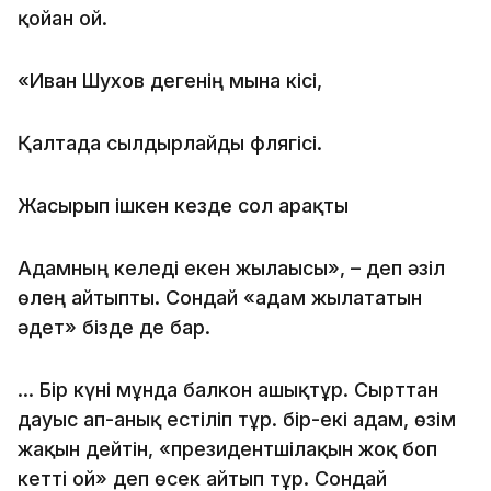
қойған ғой.
«Иван Шухов дегенің мына кісі,
Қалтада сылдырлайды флягісі.
Жасырып ішкен кезде сол арақты
Адамның келеді екен жылағысы», – деп әзіл
өлең айтыпты. Сондай «адам жылататын
әдет» бізде де бар.
… Бір күні мұнда балкон ашықтұр. Сырттан
дауыс ап-анық естіліп тұр. бір-екі адам, өзім
жақын дейтін, «президентшілақын жоқ боп
кетті ғой» деп өсек айтып тұр. Сондай