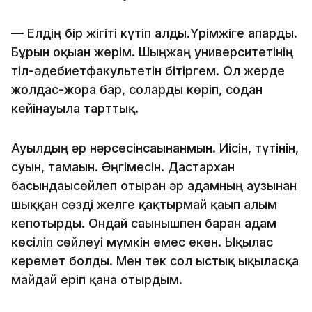
— Елдің бір жігіті күтіп алды.Үрімжіге апарды.
Бұрын оқыған жерім. Шыңжаң университетінің
тіл-әдебиетфакультетін бітіргем. Ол жерде
жолдас-жора бар, соларды көріп, содан
кейінауылға тарттық.
Ауылдың әр нәрсесінсағынғанмын. Иісін, түтінін,
суын, тамағын. Әңгімесін. Дастархан
басындағысөйлеп отырған әр адамның аузынан
шыққан сөзді желге қақтырмай қағып алғым
кепотырды. Ондай сағынышпен барған адам
көсіліп сөйлеуі мүмкін емес екен. Ықылас
керемет болды. Мен тек сол ыстық ықыласқа
майдай еріп қана отырдым.