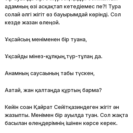
адамның өзі асқақтап кетедіемес пе?! Тура
солай әлгі жігіт өз бауырымдай көрінді. Сол
кезде жазған өлеңғой.
Ұқсайсың меніменен бір туғанға,
Ұқсайды мінез-құлқың,түр-тұлғаң да.
Анамның саусағының табы түскен,
Ағатай, жан қалтаңда құртың барма?
Кейін соған Қайрат Сейітқазиндеген жігіт ән
жазыпты. Менімен бір ауылда туған. Сол жақта
басылған өлеңдерімнің ішінен көрсе керек.