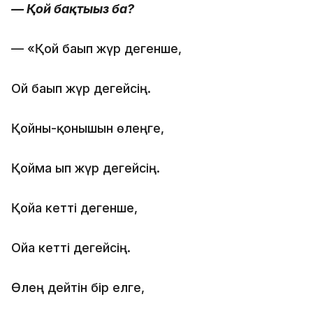
— Қой бақтыңыз ба?
— «Қой бағып жүр дегенше,
Ой бағып жүр дегейсің.
Қойны-қонышын өлеңге,
Қойма ғып жүр дегейсің.
Қойға кетті дегенше,
Ойға кетті дегейсің.
Өлең дейтін бір елге,