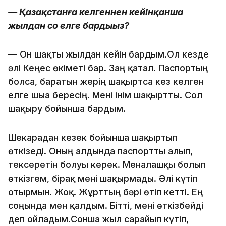
— Қазақстанға келгеннен кейінқанша
жылдан соң елге бардыңыз?
— Он шақты жылдан кейін бардым.Ол кезде
әлі Кеңес өкіметі бар. Заң қатал. Паспортың
болса, баратын жерің шақыртса кез келген
елге шыға бересің. Мені інім шақыртты. Сол
шақыру бойынша бардым.
Шекарадан кезек бойынша шақыртып
өткізеді. Оның алдында паспортты алып,
тексеретін болуы керек. Меналғашқы болып
өткізгем, бірақ мені шақырмады. Әлі күтіп
отырмын. Жоқ. Жұрттың бәрі өтіп кетті. Ең
соңында мен қалдым. Бітті, мені өткізбейді
деп ойладым.Сонша жыл сарғайып күтіп,