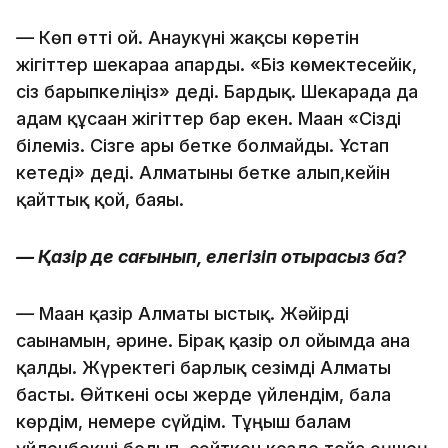
—
Көп өтті ғой. Анаукүні жақсы көретін
жігіттер шекараға апарды. «Біз көмектесейік,
сіз барыпкеліңіз» деді. Бардық. Шекарада да
адам құсаған жігіттер бар екен. Маған «Сізді
білеміз. Сізге арғы бетке болмайды. Ұстап
кетеді» деді. Алматыны бетке алып,кейін
қайттық қой, баяғы.
— Қазір де сағынып, елегізіп отырасыз ба?
—
Маған қазір Алматы ыстық. Жәйірді
сағынамын, әрине. Бірақ қазір ол ойымда ғана
қалды. Жүректегі барлық сезімді Алматы
басты. Өйткені осы жерде үйлендім, бала
көрдім, немере сүйдім. Тұңғыш балам