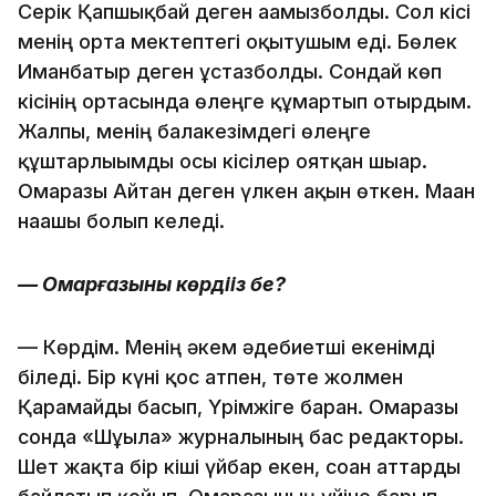
Серік Қапшықбай деген ағамызболды. Сол кісі
менің орта мектептегі оқытушым еді. Бөлек
Иманбатыр деген ұстазболды. Сондай көп
кісінің ортасында өлеңге құмартып отырдым.
Жалпы, менің балакезімдегі өлеңге
құштарлығымды осы кісілер оятқан шығар.
Омарғазы Айтан деген үлкен ақын өткен. Маған
нағашы болып келеді.
— Омарғазыны көрдіңіз бе?
— Көрдім. Менің әкем әдебиетші екенімді
біледі. Бір күні қос атпен, төте жолмен
Қарамайды басып, Үрімжіге барған. Омарғазы
сонда «Шұғыла» журналының бас редакторы.
Шет жақта бір кіші үйбар екен, соған аттарды