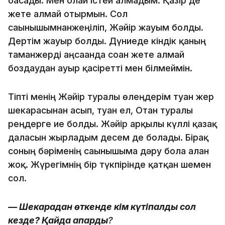
басады. Мен олай істей алмадым. Қазір де
жете алмай отырмын. Сол
сағынышымнанжеңіліп, Жәйір жауым болды.
Дертім жауыр болды. Дүниеде кіндік қаның
тамғанжерді аңсағанда соған жете алмай
боздаудан ауыр қасіретті мен білмеймін.
Тіпті менің Жәйір туралы өлеңдерім туған жер
шекарасынан асып, туған ел, Отан туралы
реңдерге ие болды. Жәйір арқылы күллі қазақ
даласын жырладым десем де болады. Бірақ
соның бәріменің сағынышыма дәру бола алған
жоқ. Жүрегімнің бір түкпірінде қатқан шемен
сол.
— Шекарадан өткенде кім күтіпалды сол
кезде? Қайда апарды
?