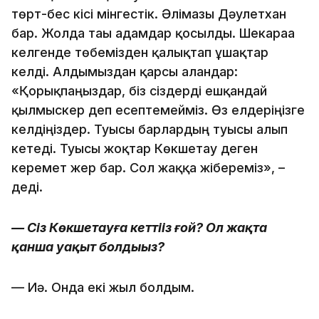
төрт-бес кісі мінгестік. Әлімғазы Дәулетхан
бар. Жолда тағы адамдар қосылды. Шекараға
келгенде төбемізден қалықтап ұшақтар
келді. Алдымыздан қарсы алғандар:
«Қорықпаңыздар, біз сіздерді ешқандай
қылмыскер деп есептемейміз. Өз елдеріңізге
келдіңіздер. Туысы барлардың туысы алып
кетеді. Туысы жоқтар Көкшетау деген
керемет жер бар. Сол жаққа жібереміз», –
деді.
— Сіз Көкшетауға кеттіңіз ғой? Ол жақта
қанша уақыт болдыңыз?
— Иә. Онда екі жыл болдым.