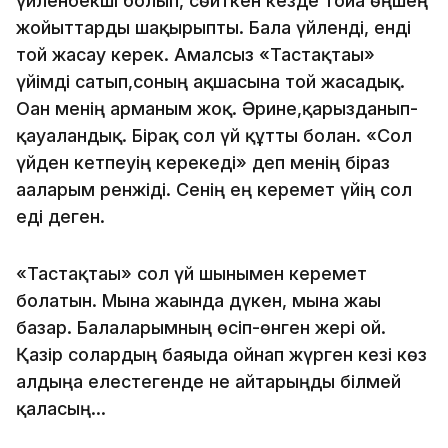
үйленбекші болып, сөйткен кезде тойға өңшең
жойыттарды шақырыпты. Бала үйленді, енді
той жасау керек. Амалсыз «Тастақтағы»
үйімді сатып,соның ақшасына той жасадық.
Оған менің арманым жоқ. Әрине,қарызданып-
қауғаландық. Бірақ сол үй құтты болған. «Сол
үйден кетпеуің керекеді» деп менің біраз
ағаларым ренжіді. Сенің ең керемет үйің сол
еді деген.
«Тастақтағы» сол үй шынымен керемет
болатын. Мына жағында дүкен, мына жағы
базар. Балаларымның өсіп-өнген жері ғой.
Қазір солардың баяғыда ойнап жүрген кезі көз
алдыңа елестегенде не айтарыңды білмей
қаласың…