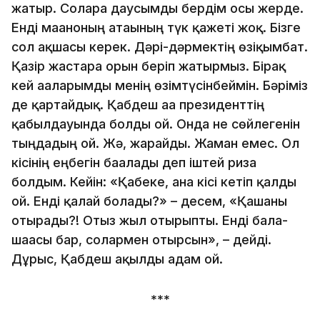
жатыр. Соларға даусымды бердім осы жерде.
Енді мағаноның атағының түк қажеті жоқ. Бізге
сол ақшасы керек. Дәрі-дәрмектің өзіқымбат.
Қазір жастарға орын беріп жатырмыз. Бірақ
кей ағаларымды менің өзімтүсінбеймін. Бәріміз
де қартайдық. Қабдеш аға президенттің
қабылдауында болды ғой. Онда не сөйлегенін
тыңдадың ғой. Жә, жарайды. Жаман емес. Ол
кісінің еңбегін бағалады деп іштей риза
болдым. Кейін: «Қабеке, ана кісі кетіп қалды
ғой. Енді қалай болады?» – десем, «Қашанғы
отырады?! Отыз жыл отырыпты. Енді бала-
шағасы бар, солармен отырсын», – дейді.
Дұрыс, Қабдеш ақылды адам ғой.
***