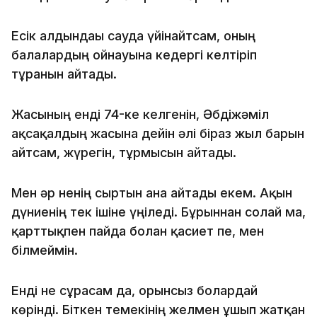
Есік алдындағы сауда үйінайтсам, оның
балалардың ойнауына кедергі келтіріп
тұрғанын айтады.
Жасының енді 74-ке келгенін, Әбдіжәміл
ақсақалдың жасына дейін әлі біраз жыл барын
айтсам, жүрегін, тұрмысын айтады.
Мен әр ненің сыртын ғана айтады екем. Ақын
дүниенің тек ішіне үңіледі. Бұрыннан солай ма,
қарттықпен пайда болған қасиет пе, мен
білмеймін.
Енді не сұрасам да, орынсыз болардай
көрінді. Біткен темекінің желмен ұшып жатқан