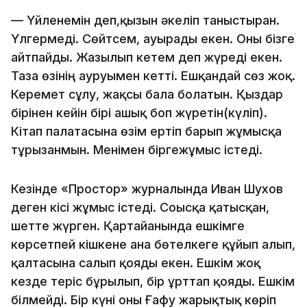
—
Үйленемін деп,қызын әкеліп таныстырған.
Үлгермеді. Сөйтсем, ауырады екен. Оны бізге
айтпайды. Жазылып кетем деп жүреді екен.
Таза өзінің ауруымен кетті. Ешқандай сөз жоқ.
Керемет сұлу, жақсы бала болатын. Қыздар
бірінен кейін бірі ғашық боп жүретін(күліп).
Кітап палатасына өзім ертіп барып жұмысқа
тұрғызғанмын. Менімен біргежұмыс істеді.
Кезінде «Простор» журналында Иван Шухов
деген кісі жұмыс істеді. Соғысқа қатысқан,
шетте жүрген. Қартайғанында ешкімге
көрсетпей кішкене ғана бөтелкеге құйып алып,
қалтасына салып қояды екен. Ешкім жоқ
кезде теріс бұрылып, бір ұрттап қояды. Ешкім
білмейді. Бір күні оны Ғафу жарықтық көріп