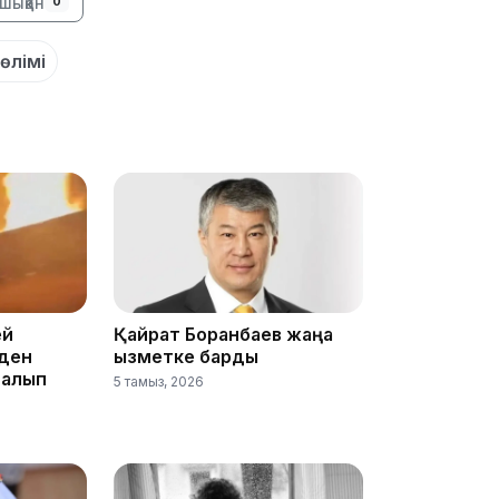
шыққан
0
өлімі
18:41
18:40
ей
Қайрат Боранбаев жаңа
йден
қызметке барды
 алып
5 тамыз, 2026
18:35