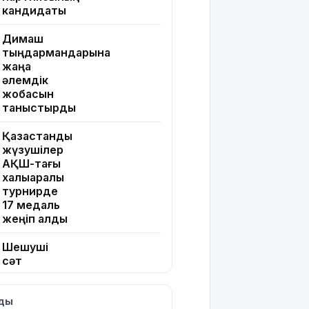
кандидаты
Димаш
тыңдармандарына
жаңа
әлемдік
жобасын
таныстырды
Қазақстандық
жүзушілер
АҚШ-тағы
халықаралық
турнирде
17 медаль
жеңіп алды
Шешуші
сәт
жақындады:
Грант
лды
иегерлерінің