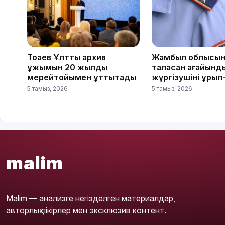
Тоқаев Ұлттық архив
Жамбыл облысын
ұжымын 20 жылдық
таласқан ағайынд
мерейтойымен құттықтады
жүргізушіні ұрып
5 тамыз, 2026
5 тамыз, 2026
malim
Malim — анализге негізделген материалдар,
авторлық пікірлер мен эксклюзив контент.