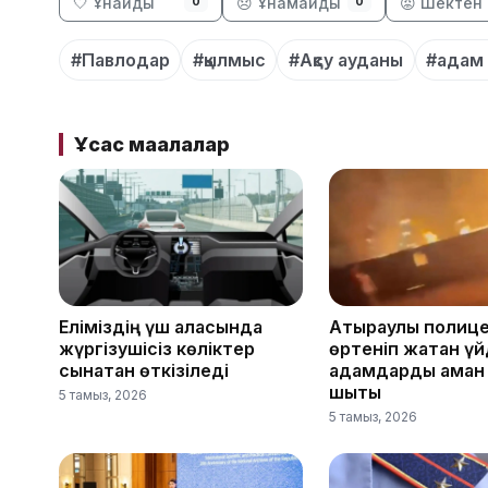
🤍 Ұнайды
😞 Ұнамайды
😡 Шектен 
0
0
#Павлодар
#қылмыс
#Ақсу ауданы
#адам 
Ұқсас мақалалар
Еліміздің үш қаласында
Атыраулық полиц
жүргізушісіз көліктер
өртеніп жатқан ү
сынақтан өткізіледі
адамдарды аман
шықты
5 тамыз, 2026
5 тамыз, 2026