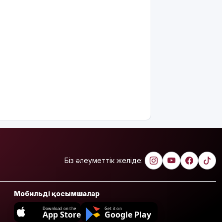
қырылып
жатыр
«Әділет»
партиясы
агросаланы
дамытуда
отандық
тәжірибеге
басымдық
беруді
ұсынды
«Қазақмыс»
Қазақстандағы
ең терең
Біз әлеуметтік желіде:
шахта
оқпанының
құрылысын
Мобильді қосымшалар
бастады
Download on the
Get it on
App Store
Google Play
Атыраулық