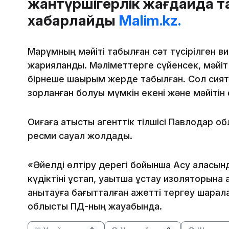
жантүршігерлік жағдайда т
хабарлайды
Malim.kz.
Марқұмның мәйіті табылған сәт түсірілген 
жарияланды. Мәліметтерге сүйенсек, мәйіт
бірнеше шақырым жерде табылған. Сол сияқ
зорланған болуы мүмкін екені және мәйіті
Оқиғаға қатысты агенттік тілшісі Павлодар
ресми сауал жолдады.
«Әйелді өлтіру дерегі бойынша Ақсу қаласынд
күдіктіні ұстап, уақытша ұстау изоляторына
анықтауға бағытталған қажетті тергеу шарала
облыстық ПД-ның жауабында.