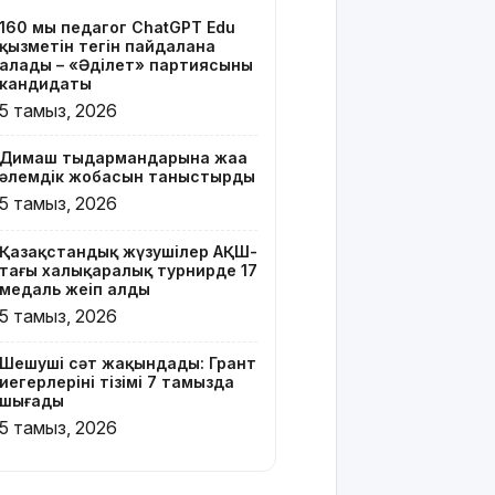
тізімі 7
160 мың педагог ChatGPT Edu
тамызда
қызметін тегін пайдалана
шығады
алады – «Әділет» партиясының
кандидаты
2 млрд
5 тамыз, 2026
теңгенің
несиелік
Димаш тыңдармандарына жаңа
алаяқтығы:
әлемдік жобасын таныстырды
21 адамға
5 тамыз, 2026
түрме
жазасы
Қазақстандық жүзушілер АҚШ-
кесілді
тағы халықаралық турнирде 17
медаль жеңіп алды
Білім беру
5 тамыз, 2026
ұйымдарының
жаңа оқу
Шешуші сәт жақындады: Грант
жылы мен
иегерлерінің тізімі 7 тамызда
жылыту
шығады
маусымына
5 тамыз, 2026
дайындығы
ШҚО
әкімінің