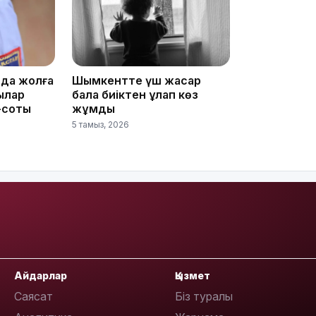
да жолға
Шымкентте үш жасар
ылар
бала биіктен құлап көз
-соқты
жұмды
18:25
5 тамыз, 2026
18:10
Айдарлар
Қызмет
Саясат
Біз туралы