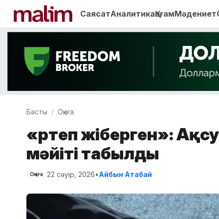
Саясат
Аналитика
Қоғам
Мәдениет
Басты
Оқиға
«Өртеп жіберген»: Ақс
мәйіті табылды
22 сәуір, 2026
•
Айбын Атабай
Оқиға