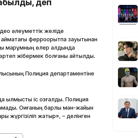
абылды, деп
видео әлеуметтік желіде
 аймақтағы ферроқорытпа зауытынан
ты марқұмның өлер алдында
20:16
н өртеп жібермек болғаны айтылды.
 облысының Полиция департаментіне
а қылмыстық іс қозғалды. Полиция
 қамады. Оқиғаның барлық мән-жайын
19:21
ры жүргізіліп жатыр», – делінген