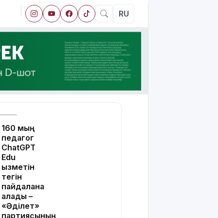
RU
160 мың
педагог
ChatGPT
Edu
қызметін
тегін
пайдалана
алады –
«Әділет»
партиясының