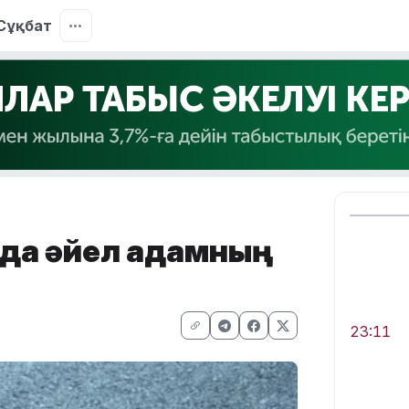
Сұқбат
уда әйел адамның
23:11