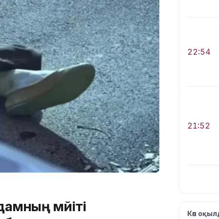
22:54
21:52
амның мәйіті
21:30
Көп оқы