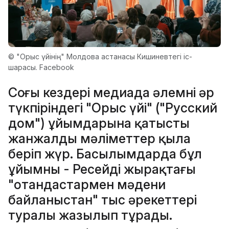
© "Орыс үйінің" Молдова астанасы Кишиневтегі іс-
шарасы. Facebook
Соңғы кездері медиада әлемнің әр
түкпіріндегі "Орыс үйі" ("Русский
дом") ұйымдарына қатысты
жанжалды мәліметтер қылаң
беріп жүр. Басылымдарда бұл
ұйымның - Ресейдің жырақтағы
"отандастармен мәдени
байланыстан" тыс әрекеттері
туралы жазылып тұрады.