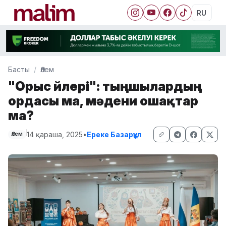
RU
Басты
Әлем
"Орыс үйлері": тыңшылардың
ордасы ма, мәдени ошақтар
ма?
14 қараша, 2025
•
Ереке Базарқұл
Әлем