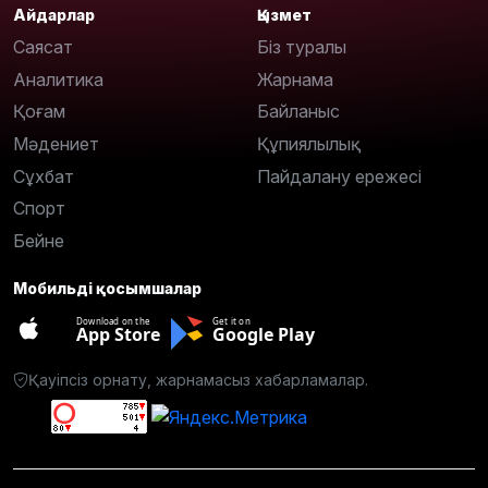
Айдарлар
Қызмет
Саясат
Біз туралы
Аналитика
Жарнама
Қоғам
Байланыс
Мәдениет
Құпиялылық
Сұхбат
Пайдалану ережесі
Спорт
Бейне
Мобильді қосымшалар
Download on the
Get it on
App Store
Google Play
Қауіпсіз орнату, жарнамасыз хабарламалар.