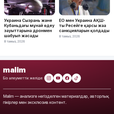
Украина Сызрань және
ЕО мен Украина АҚШ-
Кубаньдағы мұнай өңдеу
тың Ресейге қарсы жаңа
зауыттарына дронмен
санкцияларын қолдады
шабуыл жасады
8 тамыз, 2026
8 тамыз, 2026
malim
Біз әлеуметтік желіде:
Malim — анализге негізделген материалдар, авторлық
пікірлер мен эксклюзив контент.