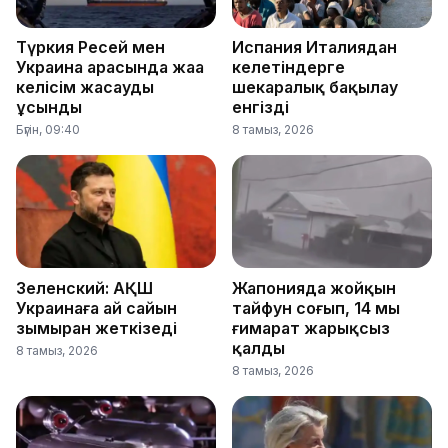
Түркия Ресей мен
Испания Италиядан
Украина арасында жаңа
келетіндерге
келісім жасауды
шекаралық бақылау
ұсынды
енгізді
Бүгін, 09:40
8 тамыз, 2026
Зеленский: АҚШ
Жапонияда жойқын
Украинаға ай сайын
тайфун соғып, 14 мың
зымыран жеткізеді
ғимарат жарықсыз
қалды
8 тамыз, 2026
8 тамыз, 2026