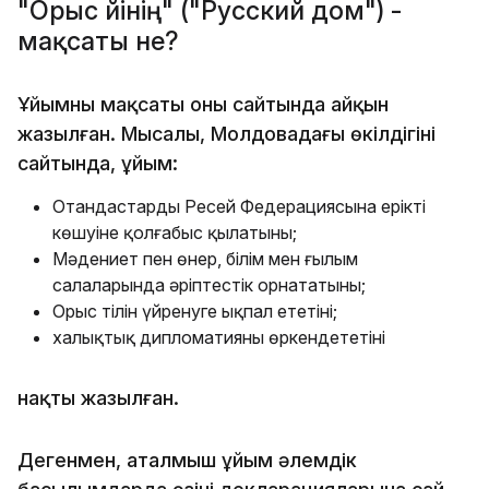
"Орыс үйінің" ("Русский дом") -
мақсаты не?
Ұйымның мақсаты оның сайтында айқын
жазылған. Мысалы, Молдовадағы өкілдігінің
сайтында, ұйым:
Отандастардың Ресей Федерациясына ерікті
көшуіне қолғабыс қылатыны;
Мәдениет пен өнер, білім мен ғылым
салаларында әріптестік орнататыны;
Орыс тілін үйренуге ықпал ететіні;
халықтық дипломатияны өркендететіні
нақты жазылған.
Дегенмен, аталмыш ұйым әлемдік