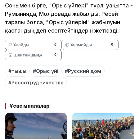
Сонымен бірге, "Орыс үйлері" түрлі уақытта -
Румынияда, Молдовада жабылды. Ресей
тарапы болса, "Орыс үйлерінің" жабылуын
қастандық деп есептейтіндерін жеткізді.
🤍 Ұнайды
😞 Ұнамайды
0
0
😡 Шектен шыққан
0
#тыңшы
#Орыс үйі
#Русский дом
#Россотрудничество
Ұқсас мақалалар