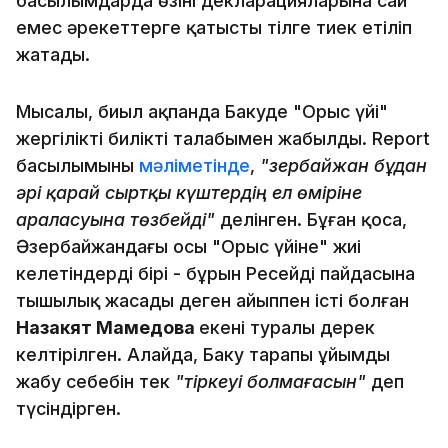
басылымдарда өзінің декларацияларына сай
емес әрекеттерге қатысты тілге тиек етіліп
жатады.
Мысалы, биыл ақпанда Бакуде "Орыс үйі"
жергілікті биліктің талабымен жабылды. Report
басылымының
мәліметінде
,
"Әзербайжан бұдан
әрі қарай сыртқы күштердің ел өміріне
араласуына төзбейді"
делінген. Бұған қоса,
Әзербайжандағы осы "Орыс үйіне" жиі
келетіндердің бірі - бұрын Ресейдің пайдасына
тыңшылық жасады деген айыппен істі болған
Назакят Мамедова
екені туралы дерек
келтірілген. Алайда, Баку тарапы ұйымды
жабу себебін тек
"тіркеуі болмағасын"
деп
түсіндірген.