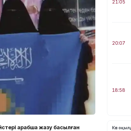
21:05
20:07
18:58
ейстері арабша жазу басылған
Көп оқы