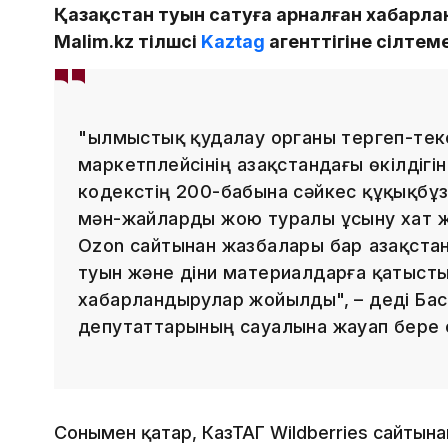
Қазақстан туын сатуға арналған хабарл
Malim.kz тілшсі
Kaztag
агенттігіне сілтем
"Қылмыстық қудалау органы тергеп-те
маркетплейсінің Қазақстандағы өкілдігі
кодекстің 200-бабына сәйкес құқықбұ
мән-жайларды жою туралы ұсыну хат 
Ozon сайтынан жазбалары бар Қазақст
туын және діни материалдарға қатыст
хабарландырулар жойылды", – деді Бас
депутаттарының сауалына жауап бере 
Сонымен қатар, КазТАГ Wildberries сайтына