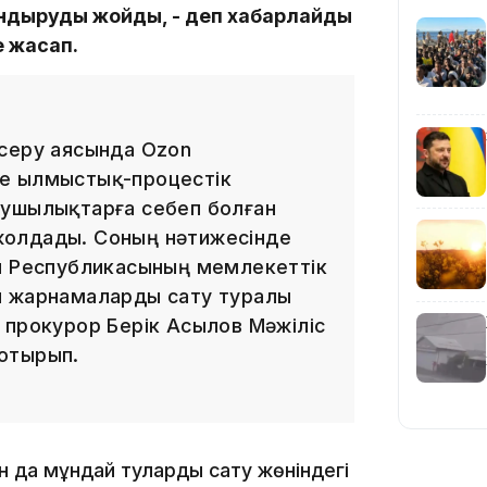
17:57
андыруды жойды, - деп хабарлайды
е жасап.
ксеру аясында Ozon
17:10
не Қылмыстық-процестік
зушылықтарға себеп болған
жолдады. Соның нәтижесінде
ан Республикасының мемлекеттік
ы жарнамаларды сату туралы
 прокурор Берік Асылов Мәжіліс
16:59
отырып.
н да мұндай туларды сату жөніндегі