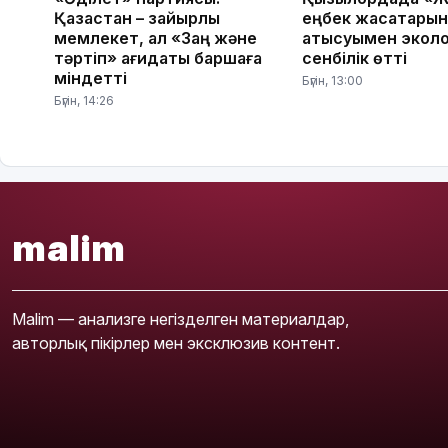
Қазақстан – зайырлы
еңбек жасақтары
мемлекет, ал «Заң және
қатысуымен эколо
тәртіп» қағидаты баршаға
сенбілік өтті
міндетті
Бүгін, 13:00
Бүгін, 14:26
malim
Malim — анализге негізделген материалдар,
авторлық пікірлер мен эксклюзив контент.