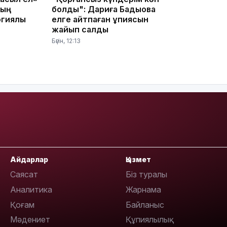
ның
болды": Дариға Бадықова
гиялық
елге айтпаған құпиясын
жайып салды
Бүгін, 12:13
09:36
Айдарлар
Қызмет
08:36
Саясат
Біз туралы
Аналитика
Жарнама
Қоғам
Байланыс
Мәдениет
Құпиялылық
23:40