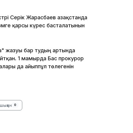
трі Серік Жарасбаев Қазақстанда
змге қарсы күрес басталатынын
а" жазуы бар тудың артында
13:00
айтқан. 1 мамырда Бас прокурор
алары да айыппұл төлегенін
12:40
шыққан
0