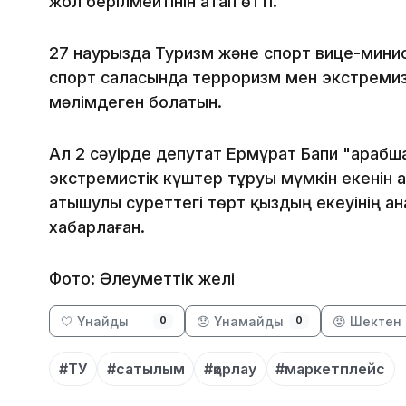
жол берілмейтінін атап өтті.
27 наурызда Туризм және спорт вице-минис
спорт саласында терроризм мен экстреми
мәлімдеген болатын.
Ал 2 сәуірде депутат Ермұрат Бапи "арабш
экстремистік күштер тұруы мүмкін екенін 
атышулы суреттегі төрт қыздың екеуінің ан
хабарлаған.
Фото: Әлеуметтік желі
🤍 Ұнайды
😞 Ұнамайды
😡 Шектен 
0
0
#ТУ
#сатылым
#қорлау
#маркетплейс