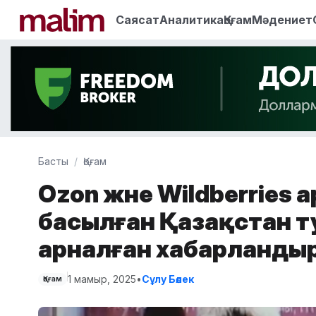
Саясат
Аналитика
Қоғам
Мәдениет
Басты
Қоғам
Ozon және Wildberries 
басылған Қазақстан т
арналған хабарланды
1 мамыр, 2025
•
Сұлу Бөлек
Қоғам