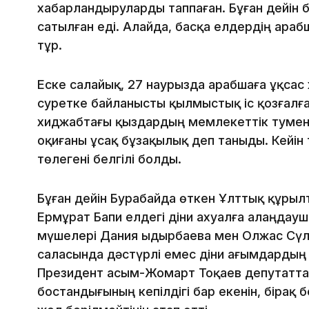
хабарландыруларды таппаған. Бұған дейін 
сатылған еді. Алайда, басқа елдердің ара
тұр.
Еске салайық, 27 наурызда арабшаға ұқсас 
суретке байланысты қылмыстық іс қозғалған
хиджабтағы қыздардың мемлекеттік тумен 
оқиғаны ұсақ бұзақылық деп таныды. Кейін
төлегені белгілі болды.
Бұған дейін Бурабайда өткен Ұлттық құры
Ермұрат Бапи елдегі діни ахуалға алаңдаушы
мүшелері Дания Қыдырбаева мен Олжас Сүл
саласында дәстүрлі емес діни ағымдардың 
Президент Қасым-Жомарт Тоқаев депутаттар
бостандығының кепілдігі бар екенін, бірақ 