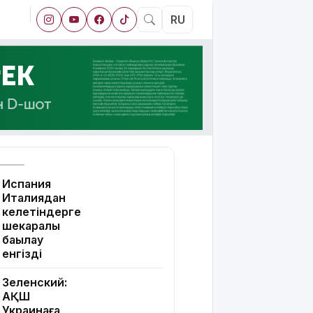
RU
Испания
Италиядан
келетіндерге
шекаралық
бақылау
енгізді
Зеленский:
АҚШ
Украинаға