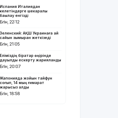
тексеріліп
Испания Италиядан
жатыр
келетіндерге шекаралық
бақылау енгізді
Бельгия
Бүгін, 22:12
Королі
Филипп
Зеленский: АҚШ Украинаға ай
Қасым-
сайын зымыран жеткізеді
Жомарт
Бүгін, 21:05
Тоқаевқа
жауап хат
Еліміздің бірқатар өңірінде
жолдады
дауылды ескерту жарияланды
Бүгін, 20:07
БҚО-да
құтқарушылар
Жайықта ер
Жапонияда жойқын тайфун
адамды
соғып, 14 мың ғимарат
жарықсыз қалды
ажалдан
арашалады
Бүгін, 18:58
Жамбыл
облысында
19 мың