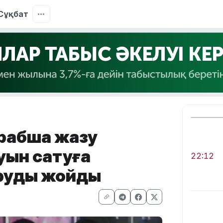
Сұқбат
арабша жазу
уын сатуға
22:12
руды жойды