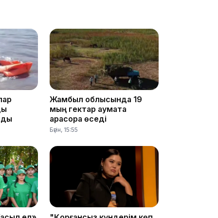
12:13
лар
Жамбыл облысында 19
ды
мың гектар аумақта
ады
қарасора өседі
11:54
Бүгін, 15:55
асыл ел»
"Қорғансыз күндерім көп
10:56