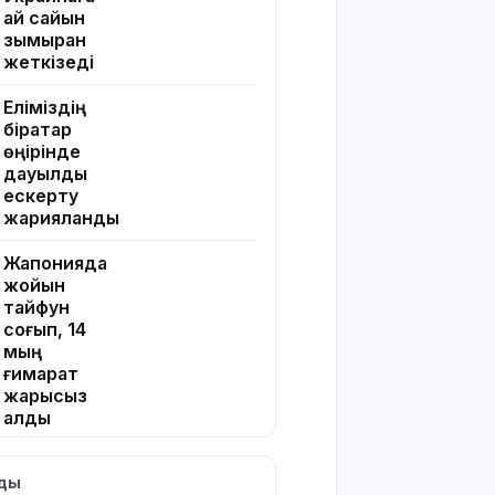
ай сайын
зымыран
жеткізеді
Еліміздің
бірқатар
өңірінде
дауылды
ескерту
жарияланды
Жапонияда
жойқын
тайфун
соғып, 14
мың
ғимарат
жарықсыз
қалды
БҚО-да ет
лды
өнімдері