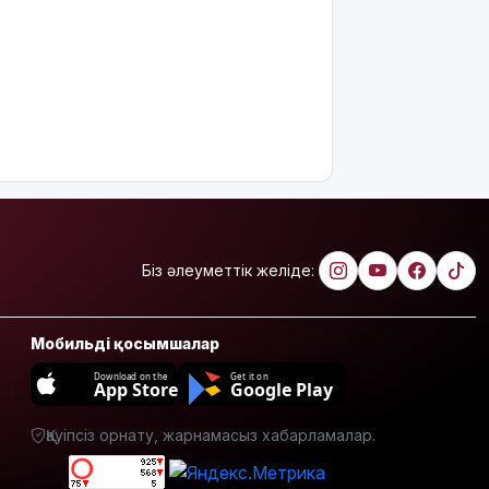
ұсынылады:
Кімдер
үміткер
бола
алады?
ЕО мен
Украина
АҚШ-тың
Ресейге
қарсы жаңа
санкцияларын
Біз әлеуметтік желіде:
қолдады
8 тамызға
арналған
Мобильді қосымшалар
ауа райы
Download on the
Get it on
болжамы
App Store
Google Play
Полиция
Қауіпсіз орнату, жарнамасыз хабарламалар.
қазақстандық
жүргізушілерге