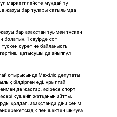
15:55
бұл маркетплейсте мұндай ту
бша жазуы бар тулары сатылымда
жазуы бар Қазақстан туымен түскен
 болатын. 1 сәуірде сот
түскен суретіне байланысты
 төртінші қатысушы да айыппұл
14:26
лтай отырысында Мәжіліс депутаты
лық білдірген еді. Құрылтай
еймен де жастар, әсіресе спорт
әсері күшейіп жатқанын айтты.
ды қолдап, Қазақстанда діни сенім
бейберекетсіздік пен шектен шығуға
13:39