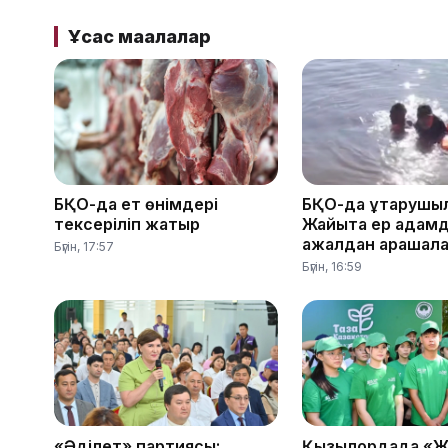
Ұқсас мақалалар
БҚО-да ет өнімдері
БҚО-да құтқарушы
тексеріліп жатыр
Жайықта ер адам
ажалдан арашал
Бүгін, 17:57
Бүгін, 16:59
«Әділет» партиясы:
Қызылордада «Ж