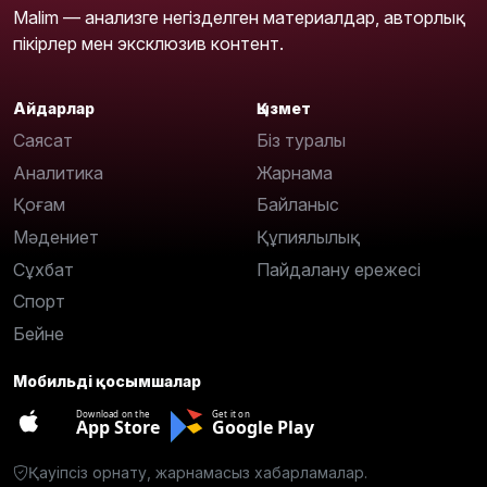
Malim — анализге негізделген материалдар, авторлық
пікірлер мен эксклюзив контент.
Айдарлар
Қызмет
Саясат
Біз туралы
Аналитика
Жарнама
Қоғам
Байланыс
Мәдениет
Құпиялылық
Сұхбат
Пайдалану ережесі
Спорт
Бейне
Мобильді қосымшалар
Download on the
Get it on
App Store
Google Play
Қауіпсіз орнату, жарнамасыз хабарламалар.