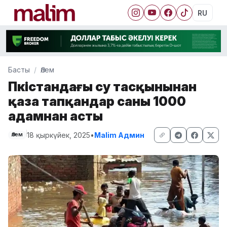
RU
Басты
Әлем
Пәкістандағы су тасқынынан
қаза тапқандар саны 1000
адамнан асты
18 қыркүйек, 2025
•
Malim Админ
Әлем