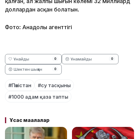
қалған, ал жалпы шығын көлемі 32 миллиард
доллардан асқан болатын.
Фото: Анадолы агенттігі
🤍 Ұнайды
😞 Ұнамайды
0
0
😡 Шектен шыққан
0
#Пәкістан
#су тасқыны
#1000 адам қаза тапты
Ұқсас мақалалар