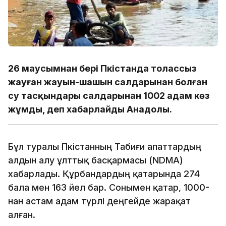
26 маусымнан бері Пәкістанда толассыз
жауған жауын-шашын салдарынан болған
су тасқындары салдарынан 1002 адам көз
жұмды, деп хабарлайды Анадолы.
Бұл туралы Пәкістанның Табиғи апаттардың
алдын алу ұлттық басқармасы (NDMA)
хабарлады. Құрбандардың қатарында 274
бала мен 163 әйел бар. Сонымен қатар, 1000-
нан астам адам түрлі деңгейде жарақат
алған.