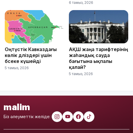
6 тамыз, 2026
Оңтүстік Кавказдағы
АҚШ жаңа тарифтерінің
көлік дәліздері үшін
жаһандық сауда
бәсеке күшейді
бағытына ықпалы
қалай?
5 тамыз, 2026
5 тамыз, 2026
malim
Біз әлеуметтік желіде: