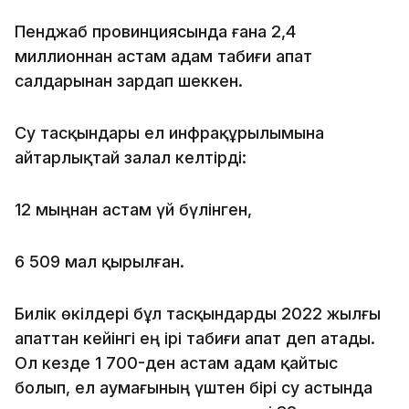
Пенджаб провинциясында ғана 2,4
миллионнан астам адам табиғи апат
салдарынан зардап шеккен.
Су тасқындары ел инфрақұрылымына
айтарлықтай залал келтірді:
12 мыңнан астам үй бүлінген,
6 509 мал қырылған.
Билік өкілдері бұл тасқындарды 2022 жылғы
апаттан кейінгі ең ірі табиғи апат деп атады.
Ол кезде 1 700-ден астам адам қайтыс
болып, ел аумағының үштен бірі су астында