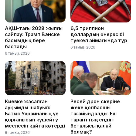
АҚШ-тағы 2028 жылғы
6,5 триллион
сайлау: Трамп Вэнске
доллардың өнеркәсібі
басымдық бере
тәуекел аймағында тұр
бастады
6 тамыз, 2026
6 тамыз, 2026
Киевке жасалған
Ресей дрон әскеріне
ауқымды шабуыл:
жеке қолбасшы
Батыс Украинаның әуе
тағайындалды. Екі
қорғанысын күшейту
тарапттың ендігі
мәселесін қайта көтерді
беталысы қалай
болмақ?
6 тамыз, 2026