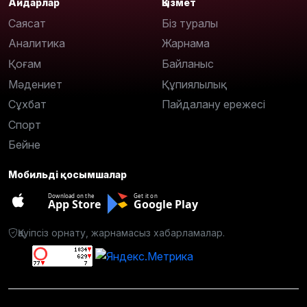
Айдарлар
Қызмет
Саясат
Біз туралы
Аналитика
Жарнама
Қоғам
Байланыс
Мәдениет
Құпиялылық
Сұхбат
Пайдалану ережесі
Спорт
Бейне
Мобильді қосымшалар
Download on the
Get it on
App Store
Google Play
Қауіпсіз орнату, жарнамасыз хабарламалар.