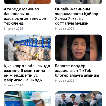
Ақтөбеде майонез
Онлайн-казиноны
банкаларына
жарнамалаған Қайсар
жасырылған телефон
Хамза 7 жылға
тәркіленді
сотталуы мүмкін
6 тамыз, 2026
6 тамыз, 2026
Қызылорда облысында
Балағат сөздер
жылына 6 мың тонна
жариялаған TikTok
өнім өндіретін құс
блогер қамауға алынды
фабрикасы ашылды
6 тамыз, 2026
6 тамыз, 2026