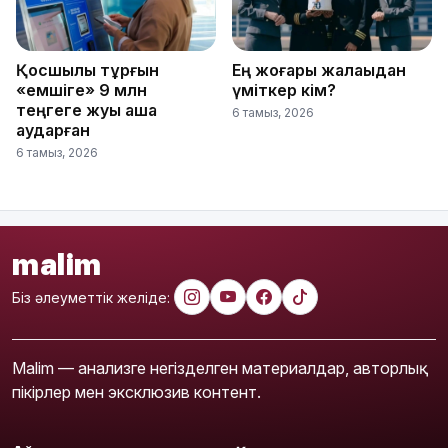
Қосшылық тұрғын
Ең жоғары жалақыдан
«емшіге» 9 млн
үміткер кім?
теңгеге жуық ақша
6 тамыз, 2026
аударған
6 тамыз, 2026
malim
Біз әлеуметтік желіде:
Malim — анализге негізделген материалдар, авторлық
пікірлер мен эксклюзив контент.