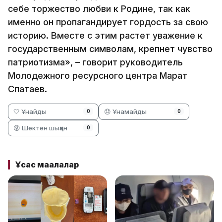
себе торжество любви к Родине, так как
именно он пропагандирует гордость за свою
историю. Вместе с этим растет уважение к
государственным символам, крепнет чувство
патриотизма», – говорит руководитель
Молодежного ресурсного центра Марат
Спатаев.
🤍 Ұнайды
😞 Ұнамайды
0
0
😡 Шектен шыққан
0
Ұқсас мақалалар