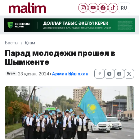
RU
Басты
Қоғам
Парад молодежи прошел в
Шымкенте
23 қазан, 2024
•
Арман Қайыпхан
Қоғам