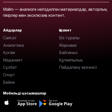
Malim — анализге негізделген материалдар, авторлық
пікірлер мен эксклюзив контент.
Айдарлар
Қызмет
Саясат
Біз туралы
Аналитика
Жарнама
Қоғам
Байланыс
Мәдениет
Құпиялылық
Сұхбат
Пайдалану ережесі
Спорт
Бейне
Мобильді қосымшалар
Download on the
Get it on
App Store
Google Play