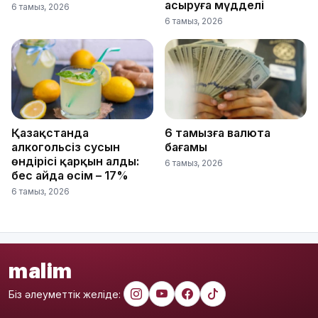
асыруға мүдделі
6 тамыз, 2026
6 тамыз, 2026
Қазақстанда
6 тамызға валюта
алкогольсіз сусын
бағамы
өндірісі қарқын алды:
6 тамыз, 2026
бес айда өсім – 17%
6 тамыз, 2026
malim
Біз әлеуметтік желіде: