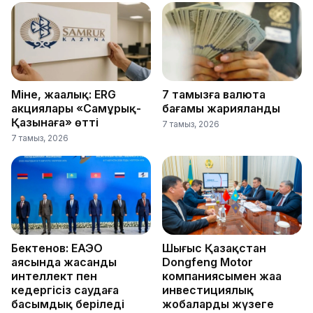
Міне, жаңалық: ERG
7 тамызға валюта
акциялары «Самұрық-
бағамы жарияланды
Қазынаға» өтті
7 тамыз, 2026
7 тамыз, 2026
Бектенов: ЕАЭО
Шығыс Қазақстан
аясында жасанды
Dongfeng Motor
интеллект пен
компаниясымен жаңа
кедергісіз саудаға
инвестициялық
басымдық беріледі
жобаларды жүзеге