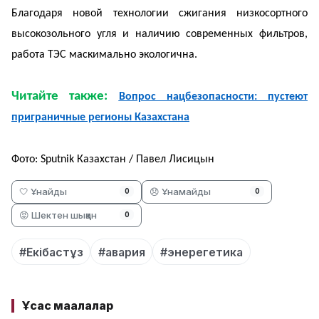
Благодаря новой технологии сжигания низкосортного
высокозольного угля и наличию современных фильтров,
работа ТЭС маскимально экологична.
Читайте также:
Вопрос нацбезопасности: пустеют
приграничные регионы Казахстана
Фото: Sputnik Казахстан / Павел Лисицын
🤍 Ұнайды
😞 Ұнамайды
0
0
😡 Шектен шыққан
0
#Екібастұз
#авария
#энерегетика
Ұқсас мақалалар