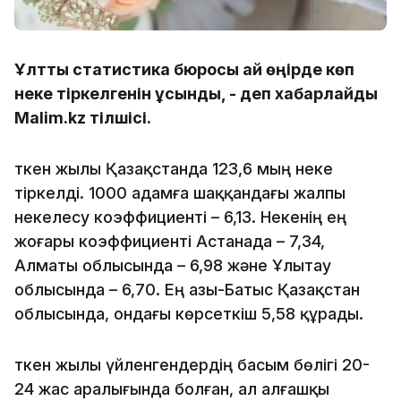
Ұлттық статистика бюросы қай өңірде көп
неке тіркелгенін ұсынды, - деп хабарлайды
Malim.kz тілшісі.
Өткен жылы Қазақстанда 123,6 мың неке
тіркелді. 1000 адамға шаққандағы жалпы
некелесу коэффициенті – 6,13. Некенің ең
жоғары коэффициенті Астанада – 7,34,
Алматы облысында – 6,98 және Ұлытау
облысында – 6,70. Ең азы-Батыс Қазақстан
облысында, ондағы көрсеткіш 5,58 құрады.
Өткен жылы үйленгендердің басым бөлігі 20-
24 жас аралығында болған, ал алғашқы