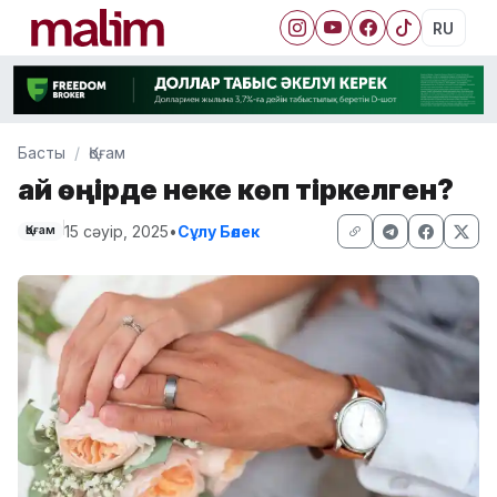
RU
Басты
Қоғам
Қай өңірде неке көп тіркелген?
15 сәуір, 2025
•
Сұлу Бөлек
Қоғам