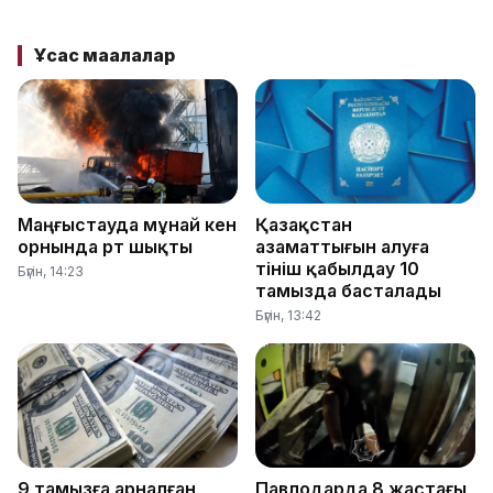
Ұқсас мақалалар
Маңғыстауда мұнай кен
Қазақстан
орнында өрт шықты
азаматтығын алуға
өтініш қабылдау 10
Бүгін, 14:23
тамызда басталады
Бүгін, 13:42
9 тамызға арналған
Павлодарда 8 жастағы