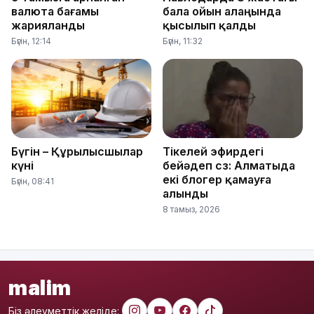
валюта бағамы
бала ойын алаңында
жарияланды
қысылып қалды
Бүгін, 12:14
Бүгін, 11:32
Бүгін – Құрылысшылар
Тікелей эфирдегі
күні
бейәдеп сөз: Алматыда
екі блогер қамауға
Бүгін, 08:41
алынды
8 тамыз, 2026
malim
Біз әлеуметтік желіде: