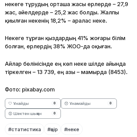
некеге тұрудың орташа жасы ерлерде – 27,9
жас, әйелдерде – 25,2 жас болды. Жалпы
қиылған некенің 18,2% – аралас неке.
Некеге тұрған қыздардың 41% жоғары білім
болған, ерлердің 38% ЖОО-да оқыған.
Айлар бөлінісінде ең көп неке шілде айында
тіркелген – 13 739, ең азы – мамырда (8453).
Фото: pixabay.com
🤍 Ұнайды
😞 Ұнамайды
0
0
😡 Шектен шыққан
0
#статистика
#өңір
#неке