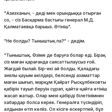
"Азизханыч, - деді мен орындыққа отырған
соң, - сіз Басқарма бастығы генерал М.Д.
Қалматаевқа барыңыз. Өтініш".
"Не болды? Тыныштық па?" - дедім.
"Тыныштық. Өзіме де баруға болар еді. Бірақ
сіз маған қарағанда саясаттылаусыз ғой.
Жағдай былай. Бір-екі ай болды. Қаладағы
зиялы қауым өкілдері, белсенді азаматтар
маған шығып, марқұм Қайрат Рысқұлбековтың
қабірін тауып беруін сұрап, қайта-қайта өтініш
жасап жатыр. Олар менің қабірді білетінімнен
хабардар болса керек. Генералға түсіндіріп,
алдынан өтіп келіңіз. Ол кісіге ескертпей, бұл