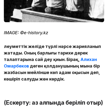
IMAGE: ©e-history.kz
Әлеуметтік желіде түрлі нәрсе жарияланып
жатады. Оның барлығы тарихи дерек
талаптарына сай деу қиын. Бірақ,
Алихан
Омарбеков
деген қолданушының мына бір
жазбасын мейлінше көп адам оқысын деп,
көшіріп салуды жөн көрдік.
(Ескерту: қаз қалпында беріліп отыр)