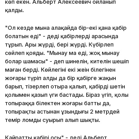
көп екен. Альберт Алексеевич ойланып
қалды.
"Ол кезде мына алаңқайда бір-екі қана қабір
болатын еді" - деді қабірлердің арасында
тұрып. Ары жүрді, бері жүрді. Күбірлеп
сөйлеп қояды. "Мынау ма еді, жоқ мынау
болар шамасы" - деп шинелін, кителін шешіп
маған берді. Көйлегінің екі жеңін білегінен
жоғары түріп алды да бір қабірге жақын
барып, тізерлеп отыра қалып, қабірдің шетін
қолымен қазып үңги бастады. Біраз үңгіп, қолы
топыраққа білектен жоғары батты да,
топырақтың астынан ұзындығы 2 метрдей
темір ломды суырып алып шықты.
Қайраттың қабірі осы" - деді Альберт