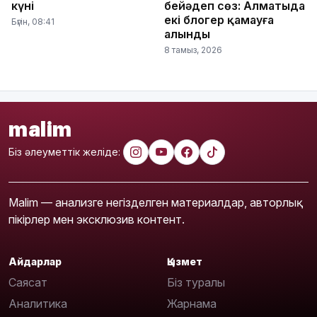
күні
бейәдеп сөз: Алматыда
екі блогер қамауға
Бүгін, 08:41
алынды
8 тамыз, 2026
malim
Біз әлеуметтік желіде:
Malim — анализге негізделген материалдар, авторлық
пікірлер мен эксклюзив контент.
Айдарлар
Қызмет
Саясат
Біз туралы
Аналитика
Жарнама