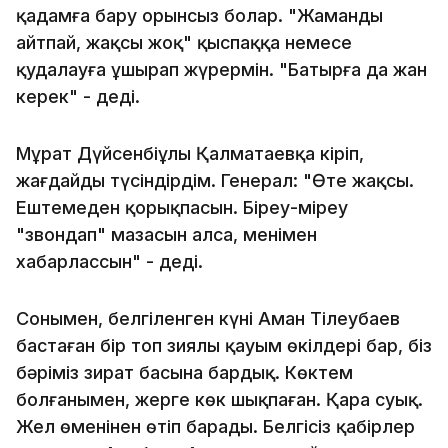
қадамға бару орынсыз болар. "Жаманды
айтпай, жақсы жоқ" қыспаққа немесе
қудалауға ұшырап жүрермін. "Батырға да жан
керек" - деді.
Мұрат Дүйсенбіұлы Қалматаевқа кіріп,
жағдайды түсіндірдім. Генерал: "Өте жақсы.
Ештемеден қорықпасын. Біреу-міреу
"звондап" мазасын алса, менімен
хабарлассын" - деді.
Сонымен, белгіленген күні Аман Тілеубаев
бастаған бір топ зиялы қауым өкілдері бар, біз
бәріміз зират басына бардық. Көктем
болғанымен, жерге көк шықпаған. Қара суық.
Жел өңменіңнен өтіп барады. Белгісіз қабірлер