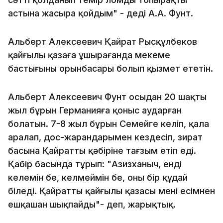
астына жасыра қойдым" - деді А.А. Фунт.
Альберт Алексеевич Қайрат Рысқұлбеков
қайғылы қазаға ұшырағанда мекеме
бастығының орынбасары болып қызмет ететін.
Альберт Алексеевич Фунт осыдан 20 шақты
жыл бұрын Германияға қоныс аударған
болатын. 7-8 жыл бұрын Семейге келіп, қала
аралап, дос-жарандарымен кездесіп, зират
басына Қайраттың қәбіріне тағзым етіп еді.
Қабір басында тұрып: "Азизханыч, енді
келемін бе, келмеймін бе, оны бір құдай
біледі. Қайраттың қайғылы қазасы менің есімнен
ешқашан шықпайды"- деп, жарықтық.