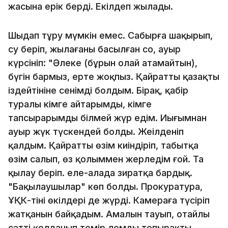
жасына ерік берді. Еңкілдеп жылады.
Шыдап тұру мүмкін емес. Сабырға шақырып,
су беріп, жылағаны басылған соң, ауыр
күрсініп: "Әлеке (бұрын олай атамайтын),
бүгін бармыз, ертең жоқпыз. Қайратты қазақтың
іздейтініне сенімді болдым. Бірақ, қабір
туралы кімге айтарымды, кімге
тапсырарымды білмей жүр едім. Иығымнан
ауыр жүк түскендей болды. Жеңілденіп
қалдым. Қайратты өзім киіндіріп, табытқа
өзім салып, өз қолыммен жерледім ғой. Таң
қылау беріп. елең-алаңда зиратқа бардық.
"Бақылаушылар" көп болды. Прокуратура,
ҰҚК-тінің өкілдері де жүрді. Камераға түсіріп
жатқанын байқадым. Амалын тауып, оңтайлы
сәтті қолданып темір ломды топырақтың