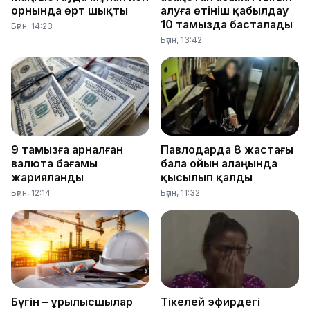
орнында өрт шықты
алуға өтініш қабылдау
10 тамызда басталады
Бүгін, 14:23
Бүгін, 13:42
9 тамызға арналған
Павлодарда 8 жастағы
валюта бағамы
бала ойын алаңында
жарияланды
қысылып қалды
Бүгін, 12:14
Бүгін, 11:32
Бүгін – Құрылысшылар
Тікелей эфирдегі