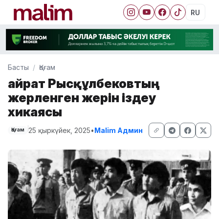
RU
Басты
Қоғам
Қайрат Рысқұлбековтың
жерленген жерін іздеу
хикаясы
25 қыркүйек, 2025
•
Malim Админ
Қоғам