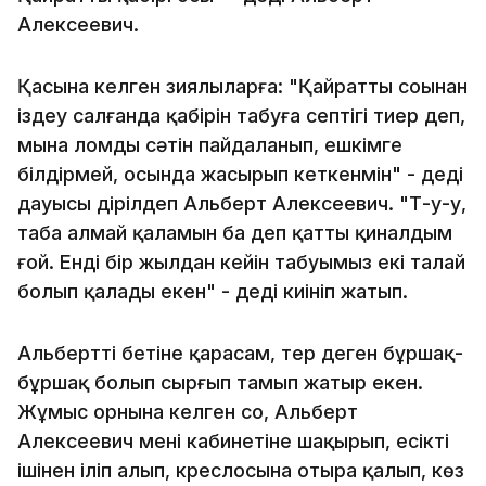
Алексеевич.
Қасына келген зиялыларға: "Қайраттың соңынан
іздеу салғанда қабірін табуға септігі тиер деп,
мына ломды сәтін пайдаланып, ешкімге
білдірмей, осында жасырып кеткенмін" - деді
дауысы дірілдеп Альберт Алексеевич. "Т-у-у,
таба алмай қаламын ба деп қатты қиналдым
ғой. Енді бір жылдан кейін табуымыз екі талай
болып қалады екен" - деді киініп жатып.
Альберттің бетіне қарасам, тер деген бұршақ-
бұршақ болып сырғып тамып жатыр екен.
Жұмыс орнына келген соң, Альберт
Алексеевич мені кабинетіне шақырып, есікті
ішінен іліп алып, креслосына отыра қалып, көз