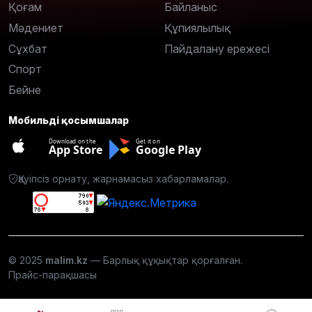
Қоғам
Байланыс
Мәдениет
Құпиялылық
Сұхбат
Пайдалану ережесі
Спорт
Бейне
Мобильді қосымшалар
Download on the
Get it on
App Store
Google Play
Қауіпсіз орнату, жарнамасыз хабарламалар.
© 2025
malim.kz
— Барлық құқықтар қорғалған.
Прайс-парақшасы