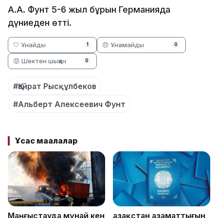
А.А. Фунт 5-6 жыл бұрын Германияда
дүниеден өтті.
🤍 Ұнайды
😞 Ұнамайды
1
0
😡 Шектен шыққан
0
#Қайрат Рысқұлбеков
#Альберт Алексеевич Фунт
Ұқсас мақалалар
Маңғыстауда мұнай кен
Қазақстан азаматтығын