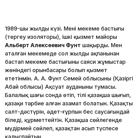
1989-шы жылдың күзі. Мені мекеме бастығы
(тергеу изоляторы), ішкі қызмет майоры
Альберт Алексеевич Фунт
шақырды. Мен
аталған мекемеде сол жылдың ақпанынан
бастап мекеме бастығының саяси жұмыстар
жөніндегі орынбасары болып қызмет
ететінмін. А. А. Фунт Семей облысының (Қазіргі
Абай облысы) Ақсуат ауданының тумасы.
Балалық шағы сонда өтіп, тілі қазақша шығып,
қазақи тәрбие алған азамат болатын. Қазақтың
салт-дәстүрін, әдет-ғұрпын бес саусағындай
біледі, құрметтейтін. Қазақша сөйлегенде
мүдірмей сөйлеп, қазақтан асып түспесе
қалыспайтын.